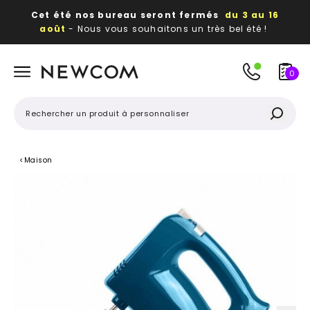
Cet été nos bureau seront fermés
du 3 au 16
août
- Nous vous souhaitons un très bel été !
Beaux, utiles, durables,
des textiles et objets
publicitaires
à votre image
0
<
Maison