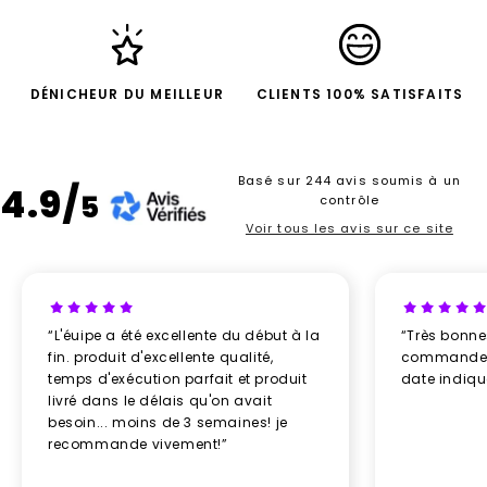
DÉNICHEUR DU MEILLEUR
CLIENTS 100% SATISFAITS
Basé sur 244 avis soumis à un
4.9/
5
contrôle
Voir tous les avis sur ce site
“L'éuipe a été excellente du début à la
“Très bonn
fin. produit d'excellente qualité,
commande re
temps d'exécution parfait et produit
date indiq
livré dans le délais qu'on avait
besoin... moins de 3 semaines! je
recommande vivement!”