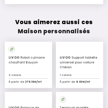
Vous aimerez aussi ces
Maison personnalisés
LIVOO
Robot culinaire
LIVOO
Support tablette
chauffant Bouyon
universel pour voiture
Chéran
2 coloris
1 coloris
À partir de
276.16€/HT
À partir de
9.40€/HT
Ajouter à mon devis
Ajouter à mon devis
LIVOO
Balance de
Terrarium modèle