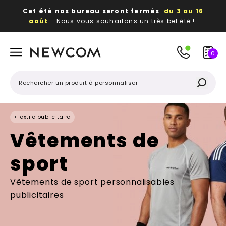
Cet été nos bureau seront fermés
du 3 au 16
août
- Nous vous souhaitons un très bel été !
Beaux, utiles, durables,
des textiles et objets
publicitaires
à votre image
0
<
Textile publicitaire
Vêtements de
sport
Vêtements de sport personnalisables
publicitaires