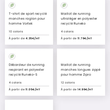
New
New
T-shirt de sport recyclé
Maillot de running
manches raglan pour
ultraléger en polyester
homme Vortek
recyclé Runeko
10 coloris
4 coloris
À partir de
4.35€/HT
À partir de
11.79€/HT
Ajouter à mon devis
Ajouter à mon devis
New
New
Débardeur de running
Maillot de running
respirant en polyester
manches longues zippé
recyclé Runeko-S
pour homme Zipro
4 coloris
12 coloris
À partir de
11.05€/HT
À partir de
14.99€/HT
Ajouter à mon devis
Ajouter à mon devis