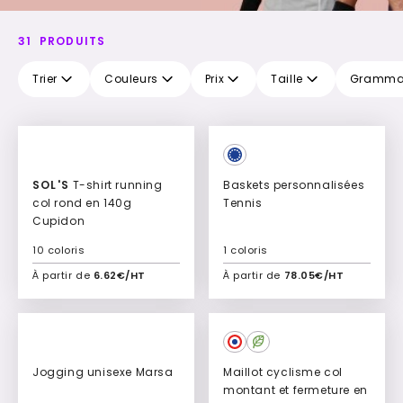
31
PRODUITS
Trier
Couleurs
Prix
Taille
Gramma
SOL'S
T-shirt running
Baskets personnalisées
col rond en 140g
Tennis
Cupidon
10 coloris
1 coloris
À partir de
6.62€/HT
À partir de
78.05€/HT
Ajouter à mon devis
Ajouter à mon devis
Jogging unisexe Marsa
Maillot cyclisme col
montant et fermeture en