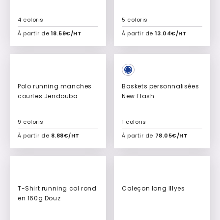
4 coloris
5 coloris
À partir de
18.59€/HT
À partir de
13.04€/HT
Ajouter à mon devis
Ajouter à mon devis
Polo running manches
Baskets personnalisées
courtes Jendouba
New Flash
9 coloris
1 coloris
À partir de
8.88€/HT
À partir de
78.05€/HT
Ajouter à mon devis
Ajouter à mon devis
T-Shirt running col rond
Caleçon long Illyes
en 160g Douz