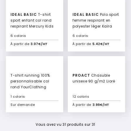
IDEAL BASIC
T-shirt
IDEAL BASIC
Polo sport
sport enfant col rond
femme respirant en
respirant Mercury Kids
polyester léger Kaïra
6 coloris
6 coloris
À partir de
3.07€/HT
À partir de
5.42€/HT
Ajouter à mon devis
Ajouter à mon devis
T-shirt running 100%
PROACT
Chasuble
personnalisable col
unisexe 90 g/m2 Lioré
rond YourClothing
1 coloris
12 coloris
Sur demande
À partir de
3.99€/HT
Ajouter à mon devis
Ajouter à mon devis
Vous avez vu
31
produits sur
31