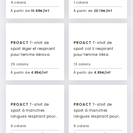
4 coloris
1 coloris
À partir de
10.88€/HT
À partir de
20.15€/HT
Ajouter à mon devis
Ajouter à mon devis
New
New
PROACT
T-shirt de
PROACT
T-shirt de
sport léger et respirant
sport col V respirant
pour femme Aérova
pour femme Vélia
25 coloris
13 coloris
À partir de
4.85€/HT
À partir de
4.89€/HT
Ajouter à mon devis
Ajouter à mon devis
New
New
PROACT
T-shirt de
PROACT
T-shirt de
sport à manches
sport à manches
longues respirant pour
longues respirant pour
femme Altéa
homme Zéfiro
9 coloris
9 coloris