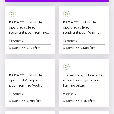
New
New
PROACT
T-shirt de
PROACT
T-shirt de
sport recyclé et
sport recyclé et
respirant pour homme
respirant pour femme
Ékora
Ékora-W
13 coloris
12 coloris
À partir de
6.15€/HT
À partir de
5.59€/HT
Ajouter à mon devis
Ajouter à mon devis
New
New
PROACT
T-shirt de
T-shirt de sport recyclé
sport col V respirant
manches raglan pour
pour homme Vectis
femme Arktis
14 coloris
9 coloris
À partir de
5.79€/HT
À partir de
4.35€/HT
Ajouter à mon devis
Ajouter à mon devis