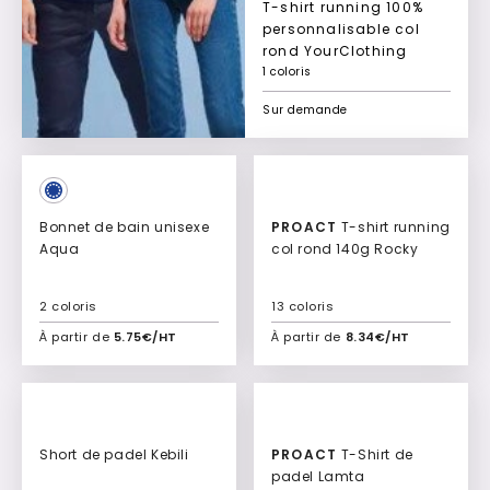
T-shirt running 100%
personnalisable col
rond YourClothing
1 coloris
Sur demande
Bonnet de bain unisexe
PROACT
T-shirt running
Aqua
col rond 140g Rocky
2 coloris
13 coloris
À partir de
5.75€/HT
À partir de
8.34€/HT
Ajouter à mon devis
Ajouter à mon devis
Short de padel Kebili
PROACT
T-Shirt de
padel Lamta