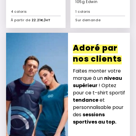
105g Edwin
4 coloris
1 coloris
À partir de
22.21€/HT
Sur demande
Ajouter à mon devis
Ajouter à mon devis
Adoré par
nos clients
Faites monter votre
marque à un
niveau
supérieur
! Optez
pour ce t-shirt sportif
tendance
et
personnalisable pour
des
sessions
sportives au top.