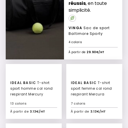
réussis
, en toute
simplicité.
VINGA
Sac de sport
Baltimore Sporty
4 coloris
À partir de
29.90€/HT
IDEAL BASIC
T-shirt
IDEAL BASIC
T-shirt
sport homme col rond
sport femme col rond
respirant Mercury
respirant Mercura
13 coloris
7 coloris
À partir de
3.13€/HT
À partir de
3.13€/HT
Ajouter à mon devis
Ajouter à mon devis