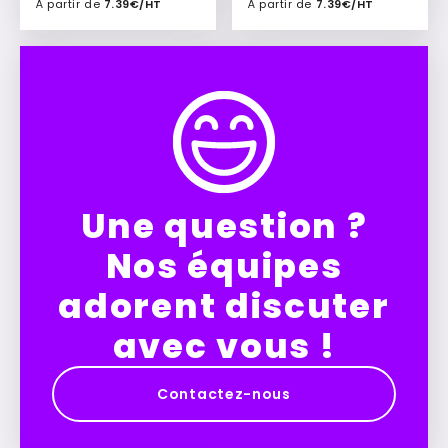
À partir de
7.39€/HT
À partir de
7.39€/HT
Ajouter à mon devis
Ajouter à mon devis
Une question ?
Nos équipes
adorent discuter
avec vous !
Contactez-nous