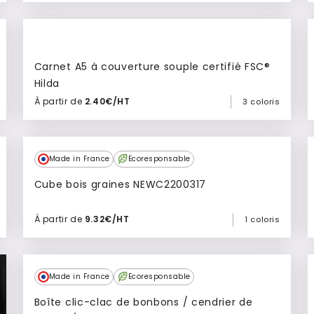
Ajouter à mon devis
Culte
Carnet A5 à couverture souple certifié FSC®
Hilda
À partir de
2.40€/HT
3 coloris
Ajouter à mon devis
Made in France
Ecoresponsable
Cube bois graines NEWC2200317
À partir de
9.32€/HT
1 coloris
Ajouter à mon devis
Culte
Made in France
Ecoresponsable
Boîte clic-clac de bonbons / cendrier de