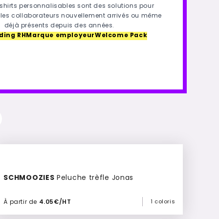
-shirts personnalisables sont des solutions pour
les collaborateurs nouvellement arrivés ou même
déjà présents depuis des années.
ding RH
Marque employeur
Welcome Pack
SCHMOOZIES
Peluche trèfle Jonas
À partir de
4.05€/HT
1 coloris
Ajouter à mon devis