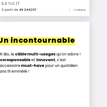
5.0 TLC 17
À partir de
49.24€/HT
1 coloris
Ajouter à mon devis
Un incontournable
r.Bio, le
câble multi-usages
qu'on adore !
Écoresponsable
et
innovant
, c'est
’accessoire
must-have
pour un quotidien
ans fil emmêlé !