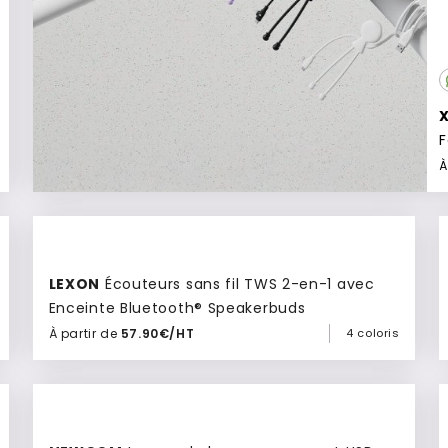
À
Culte
LEXON
Écouteurs sans fil TWS 2-en-1 avec
Enceinte Bluetooth® Speakerbuds
À partir de
57.90€/HT
4 coloris
Ajouter à mon devis