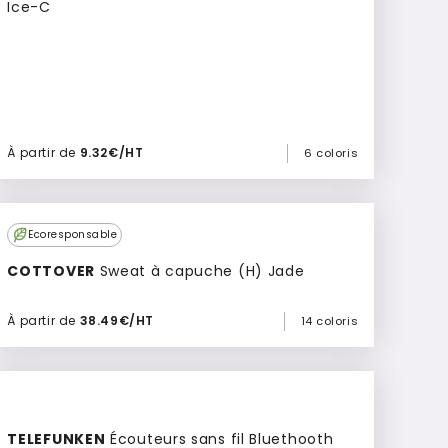
Ice-C
À partir de
9.32€/HT
6 coloris
Ajouter à mon devis
Ecoresponsable
COTTOVER
Sweat à capuche (H) Jade
À partir de
38.49€/HT
14 coloris
Ajouter à mon devis
TELEFUNKEN
Écouteurs sans fil Bluethooth