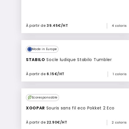
À partir de
39.45€/HT
4 coloris
Ajouter à mon devis
Made in Europe
STABILO
Socle ludique Stabilo Tumbler
À partir de
6.15€/HT
1 coloris
Ajouter à mon devis
Culte
Ecoresponsable
XOOPAR
Souris sans fil eco Pokket 2 Eco
À partir de
22.90€/HT
2 coloris