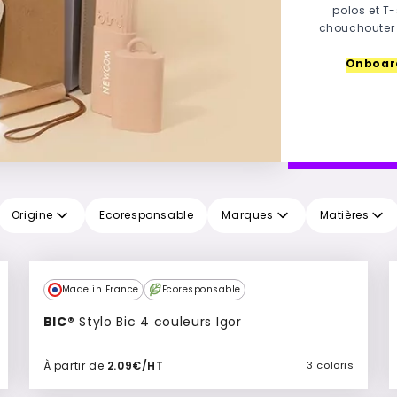
polos et T
chouchouter 
Onboar
Origine
Ecoresponsable
Marques
Matières
Made in France
Ecoresponsable
BIC®
Stylo Bic 4 couleurs Igor
À partir de
2.09€/HT
3 coloris
Ajouter à mon devis