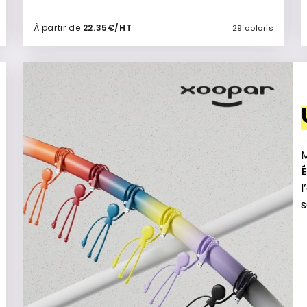
À partir de
22.35€/HT
29 coloris
Ajouter à mon devis
M
l
s