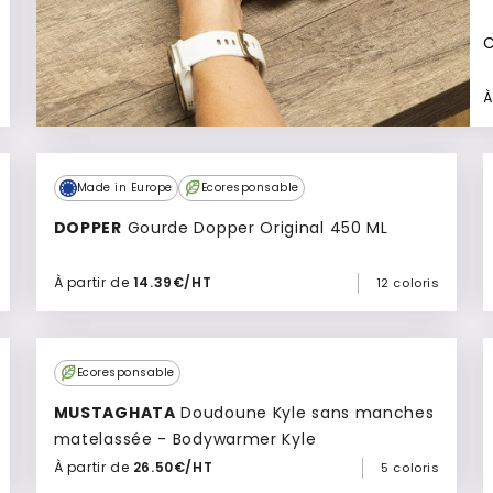
C
À
Made in Europe
Ecoresponsable
DOPPER
Gourde Dopper Original 450 ML
À partir de
14.39€/HT
12 coloris
Ajouter à mon devis
Top
Ecoresponsable
Vente
MUSTAGHATA
Doudoune Kyle sans manches
matelassée - Bodywarmer Kyle
À partir de
26.50€/HT
5 coloris