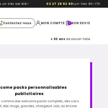
un très bel été !
03 27 28 82 80
Lun-Ven 9h-17h
e image
Contactez-nous
MON COMPTE
MON DEVIS
0
+ 30 ans
de savoir-faire
come packs personnalisables
publicitaires
 comme des welcome packs complets, des sacs
rt, des mugs, gourdes, chargeurs usb, ou encore