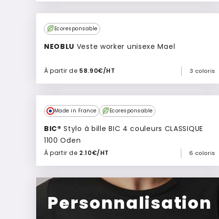
Ajouter à mon devis
Ecoresponsable
NEOBLU
Veste worker unisexe Mael
À partir de
58.90€/HT
3 coloris
Ajouter à mon devis
Culte
Made in France
Ecoresponsable
BIC®
Stylo à bille BIC 4 couleurs CLASSIQUE
1100 Oden
À partir de
2.10€/HT
6 coloris
Ajouter à mon devis
Personnalisation