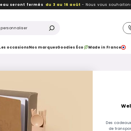
reau seront fermés
du 3 au 16 août
- Nous vous souhaitons 
utiles, durables,
des textiles et objets publicitaires
à votr
Les occasions
Nos marques
Goodies Éco
Made in France
Wel
Des cadeaux
de transpo