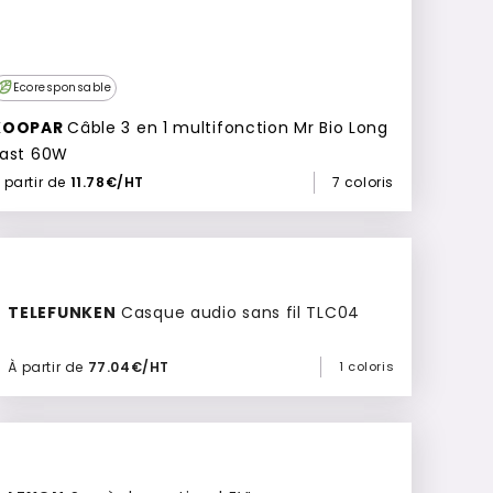
Ecoresponsable
XOOPAR
Câble 3 en 1 multifonction Mr Bio Long
Fast 60W
 partir de
11.78€/HT
7 coloris
TELEFUNKEN
Casque audio sans fil TLC04
À partir de
77.04€/HT
1 coloris
Ajouter à mon devis