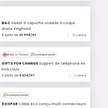
Ajouter à mon devis
B&C
Sweat à capuche unisexe à coupe
droite Kinghood
À partir de
23.99€/HT
21 coloris
Ajouter à mon devis
Made in France
Ecoresponsable
GIFTS FOR CHANGE
Support de téléphone en
bois Louis
À partir de
9.63€/HT
1 coloris
Ajouter à mon devis
Culte
Ecoresponsable
XOOPAR
Câble éco conçu multi connecteurs