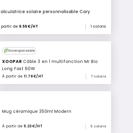
alculatrice solaire personnalisable Cary
 partir de
9.55€/HT
1 coloris
Top
Ecoresponsable
Vente
XOOPAR
Câble 3 en 1 multifonction Mr Bio
Long Fast 60W
À partir de
11.78€/HT
7 coloris
Ajouter à mon devis
Mug céramique 350ml Modern
À partir de
5.23€/HT
5 coloris