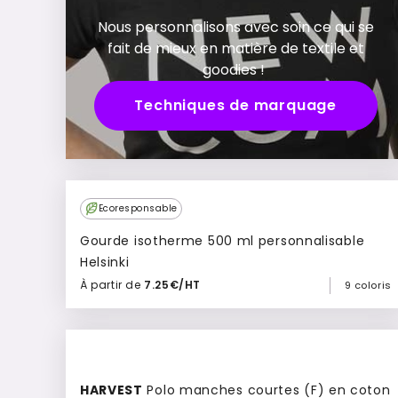
Nous personnalisons avec soin ce qui se
fait de mieux en matière de textile et
goodies !
Techniques de marquage
Top
Ecoresponsable
Vente
Gourde isotherme 500 ml personnalisable
Helsinki
À partir de
7.25€/HT
9 coloris
Ajouter à mon devis
Top
Vente
HARVEST
Polo manches courtes (F) en coton