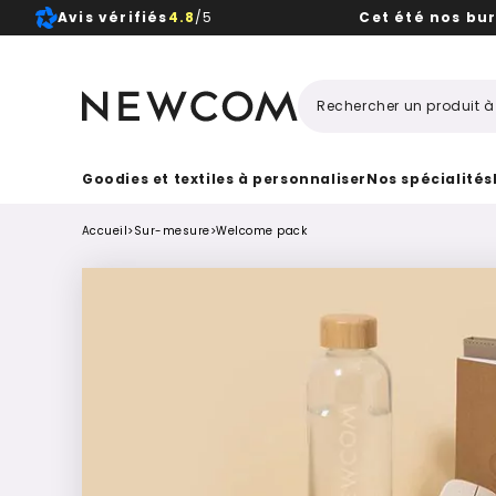
Avis vérifiés
4.8
/5
Cet été nos bu
Beaux, 
Goodies et textiles à personnaliser
Nos spécialités
Accueil
>
Sur-mesure
>
Welcome pack