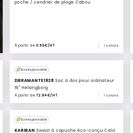
poche / cendrier de plage Cabou
À partir de
0.85€/HT
1 coloris
Ajouter à mon devis
Ecoresponsable
DBRAMANTE1928
Sac à dos pour ordinateur
16" Helsingborg
À partir de
72.84€/HT
1 coloris
Ajouter à mon devis
Culte
Ecoresponsable
KARIBAN
Sweat à capuche éco-conçu Calvi