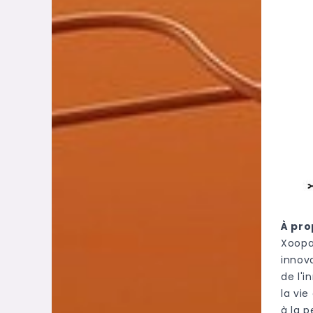
À pro
Xoopa
innov
de l'i
la vie
à la p