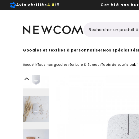
Avis vérifiés
4.8
/5
Cet été nos bu
Beaux, 
Goodies et textiles à personnaliser
Nos spécialités
Accueil
>
Tous nos goodies
>
Ecriture & Bureau
>
Tapis de souris publi