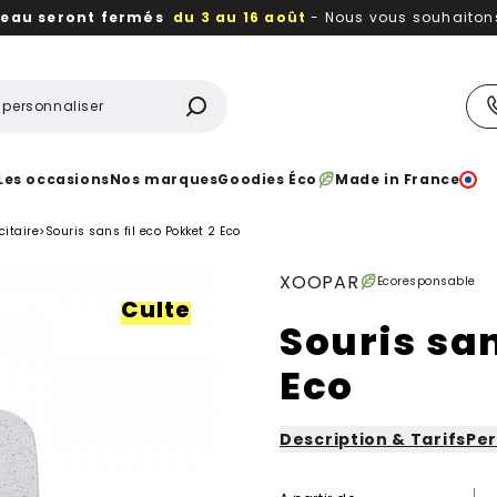
reau seront fermés
du 3 au 16 août
- Nous vous souhaitons 
utiles, durables,
des textiles et objets publicitaires
à votr
Les occasions
Nos marques
Goodies Éco
Made in France
citaire
>
Souris sans fil eco Pokket 2 Eco
XOOPAR
Ecoresponsable
Culte
Souris san
Eco
Description & Tarifs
Per