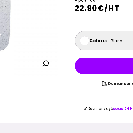
A partir de
22.90
€/HT
Coloris :
Blanc
Demander u
Devis envoyé
sous 24H