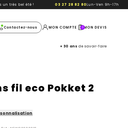
un très bel été !
03 27 28 82 80
Lun-Ven 9h-17h
e image
Contactez-nous
MON COMPTE
MON DEVIS
0
+ 30 ans
de savoir-faire
s fil eco Pokket 2
sonnalisation