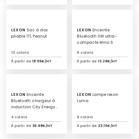
Ajouter à mon devis
Ajouter à mon devis
Culte
LEXON
Sac à dos
LEXON
Enceinte
pliable 17L Peanut
Bluetooth 3W ultra-
compacte Mino S
10 coloris
6 coloris
À partir de
18.95€/HT
À partir de
13.28€/HT
Ajouter à mon devis
Ajouter à mon devis
LEXON
Enceinte
LEXON
Lampe lexon
Bluetooth chargeur à
Luma
induction City Energy
Pro
4 coloris
8 coloris
À partir de
35.98€/HT
À partir de
23.15€/HT
Ajouter à mon devis
Ajouter à mon devis