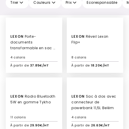
Trier
Couleurs
Prix
Ecoresponsable
M
Culte
LEXON
Porte-
LEXON
Réveil Lexon
documents
Flip+
transformable en sac à
dos Koby
4 coloris
8 coloris
À partir de
37.85€/HT
À partir de
18.20€/HT
Ajouter à mon devis
Ajouter à mon devis
LEXON
Radio Bluetooth
LEXON
Sac à dos avec
5W en gomme Tykho
connecteur de
powerbank 11,5L Belém
11 coloris
4 coloris
À partir de
29.90€/HT
À partir de
26.63€/HT