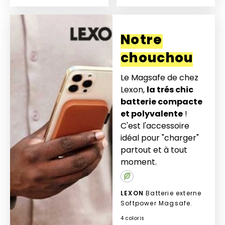
Ajouter à mon devis
Ajouter à mon devis
Notre
chouchou
Le Magsafe de chez
Lexon,
la trés chic
batterie compacte
et polyvalente
!
C'est l'accessoire
idéal pour "charger"
partout et à tout
moment.
LEXON
Batterie externe
Softpower Magsafe.
4 coloris