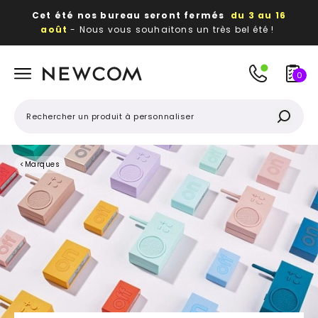
Cet été nos bureau seront fermés
du 3 au 16
août
- Nous vous souhaitons un très bel été !
Beaux, utiles, durables,
des textiles et objets
publicitaires
à votre image
0
<
Marques