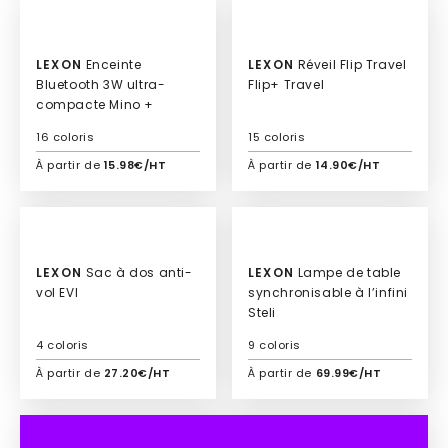
Culte
LEXON
Enceinte
LEXON
Réveil Flip Travel
Bluetooth 3W ultra-
Flip+ Travel
compacte Mino +
16 coloris
15 coloris
À partir de
15.98€/HT
À partir de
14.90€/HT
Ajouter à mon devis
Ajouter à mon devis
Culte
LEXON
Sac à dos anti-
LEXON
Lampe de table
vol EVI
synchronisable à l’infini
Steli
4 coloris
9 coloris
À partir de
27.20€/HT
À partir de
69.99€/HT
Ajouter à mon devis
Ajouter à mon devis