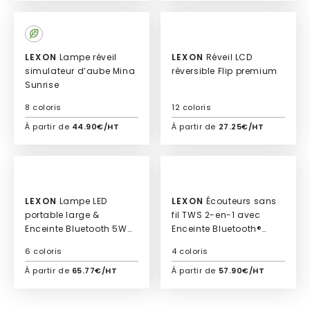
Ajouter à mon devis
Ajouter à mon devis
Culte
LEXON
Lampe réveil
LEXON
Réveil LCD
simulateur d’aube Mina
réversible Flip premium
Sunrise
8 coloris
12 coloris
À partir de
44.90€/HT
À partir de
27.25€/HT
Ajouter à mon devis
Ajouter à mon devis
Culte
LEXON
Lampe LED
LEXON
Écouteurs sans
portable large &
fil TWS 2-en-1 avec
Enceinte Bluetooth 5W
Enceinte Bluetooth®
Mina L audio
Speakerbuds
6 coloris
4 coloris
À partir de
65.77€/HT
À partir de
57.90€/HT
Ajouter à mon devis
Ajouter à mon devis