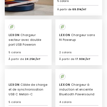
Bubble Lamp
5 coloris
À partir de
69.01€/HT
LEXON
Chargeur
LEXON
Chargeur sans
secteur avec double
ﬁl Powerup
port USB Poweron
5 coloris
2 coloris
À partir de
24.25€/HT
À partir de
17.90€/HT
Ajouter à mon devis
Ajouter à mon devis
LEXON
Câble de charge
LEXON
Chargeur à
et de synchronisation
induction et enceinte
USB C Metali-C
Bluetooth Powersound
5 coloris
4 coloris