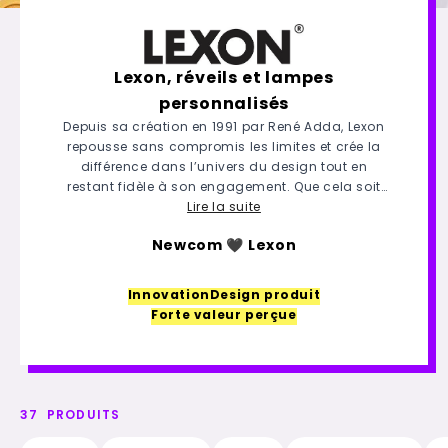
Lexon, réveils et lampes
personnalisés
Depuis sa création en 1991 par René Adda, Lexon
repousse sans compromis les limites et crée la
différence dans l’univers du design tout en
restant fidèle à son engagement. Que cela soit
dans le domaine de l'électronique, de l’audio,
Lire la suite
des accessoires de voyage, de bureau ou de
Newcom 🖤​ Lexon
loisirs, Lexon a établi un rapport privilégié avec la
créativité et fait appel aux meilleurs designers
d’objets !
Innovation
Design produit
Forte valeur perçue
37
PRODUITS