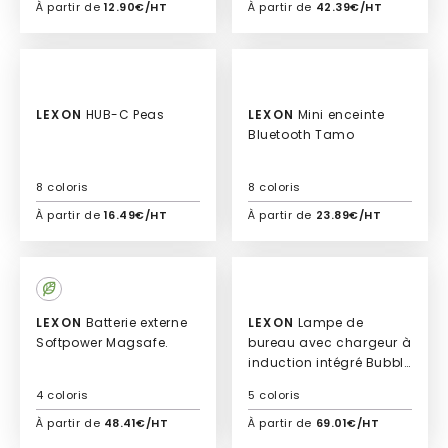
À partir de
12.90€/HT
À partir de
42.39€/HT
Ajouter à mon devis
Ajouter à mon devis
Culte
LEXON
HUB-C Peas
LEXON
Mini enceinte
Bluetooth Tamo
8 coloris
8 coloris
À partir de
16.49€/HT
À partir de
23.89€/HT
Ajouter à mon devis
Ajouter à mon devis
Culte
LEXON
Batterie externe
LEXON
Lampe de
Softpower Magsafe.
bureau avec chargeur à
induction intégré Bubble
Lamp
4 coloris
5 coloris
À partir de
48.41€/HT
À partir de
69.01€/HT