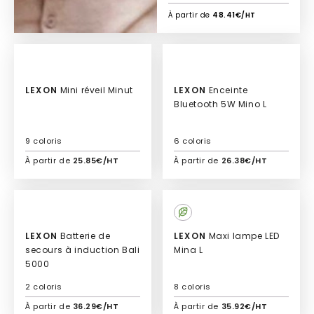
À partir de
48.41€/HT
LEXON
Mini réveil Minut
LEXON
Enceinte
Bluetooth 5W Mino L
9 coloris
6 coloris
À partir de
25.85€/HT
À partir de
26.38€/HT
Ajouter à mon devis
Ajouter à mon devis
LEXON
Batterie de
LEXON
Maxi lampe LED
secours à induction Bali
Mina L
5000
2 coloris
8 coloris
À partir de
36.29€/HT
À partir de
35.92€/HT