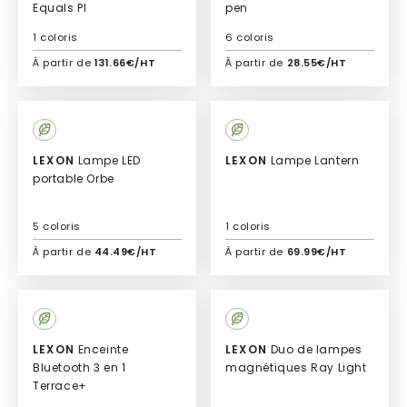
Equals PI
pen
1 coloris
6 coloris
À partir de
131.66€/HT
À partir de
28.55€/HT
Ajouter à mon devis
Ajouter à mon devis
LEXON
Lampe LED
LEXON
Lampe Lantern
portable Orbe
5 coloris
1 coloris
À partir de
44.49€/HT
À partir de
69.99€/HT
Ajouter à mon devis
Ajouter à mon devis
LEXON
Enceinte
LEXON
Duo de lampes
Bluetooth 3 en 1
magnétiques Ray Light
Terrace+