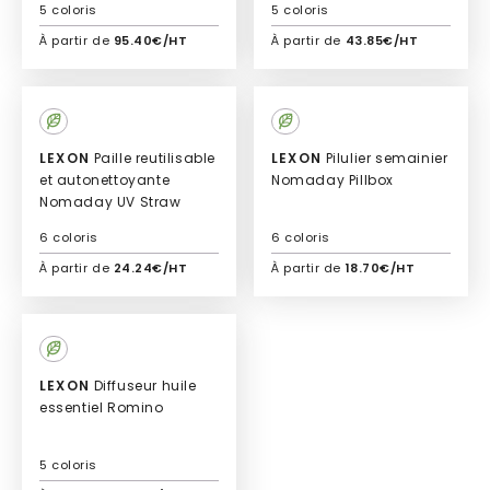
5 coloris
5 coloris
À partir de
95.40€/HT
À partir de
43.85€/HT
Ajouter à mon devis
Ajouter à mon devis
LEXON
Paille reutilisable
LEXON
Pilulier semainier
et autonettoyante
Nomaday Pillbox
Nomaday UV Straw
6 coloris
6 coloris
À partir de
24.24€/HT
À partir de
18.70€/HT
Ajouter à mon devis
Ajouter à mon devis
LEXON
Diffuseur huile
essentiel Romino
5 coloris