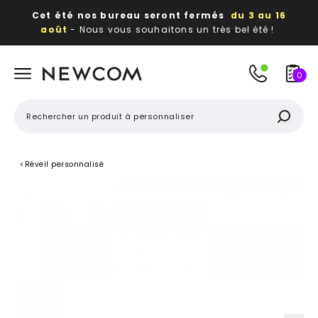
Cet été nos bureau seront fermés
du 3 au 16
août
- Nous vous souhaitons un très bel été !
Beaux, utiles, durables,
des textiles et objets
publicitaires
à votre image
0
<
Réveil personnalisé