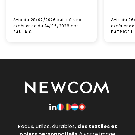
Avis du 28/07/2026 suite à une
Avis du 26
expérience du 14/06/2026 par
expérience
PAULA C
.
PATRICE L
.
Beaux, utiles, durables,
des textiles et
objets personnalisés
à votre image