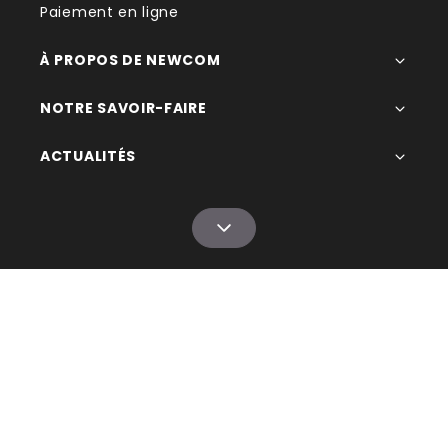
Paiement en ligne
À PROPOS DE NEWCOM
NOTRE SAVOIR-FAIRE
ACTUALITÉS
© 1993 - 2026 Newcom
CGV
Mentions légales
Gestion des données
Plan du site