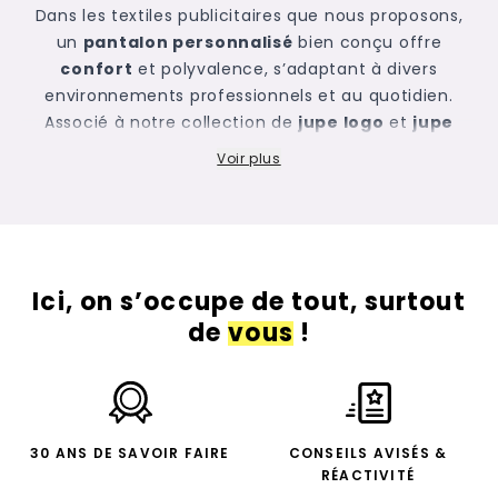
Dans les
textiles publicitaires
que nous proposons,
un
pantalon personnalisé
bien conçu offre
confort
et polyvalence, s’adaptant à divers
environnements professionnels et au quotidien.
Associé à notre collection de
jupe logo
et
jupe
professionnel
, il crée une harmonie vestimentaire
Voir plus
pour tous les membres de votre
équipe
, renforçant
ainsi l’unité visuelle au sein de votre organisation.
Newcom propose un éventail varié de pantalons
personnalisés, disponibles dans des matières de
qualité et des coupes qui répondent à différentes
Ici, on s’occupe de tout, surtout
préférences : polyester, coton,
sport
, casual,
de
vous
!
habillé… Des pantalons chinos aux pantalons de
costume, en passant par l’indémodable
jean
, il y en
a pour tous les goûts. Cette diversité garantit que
chacun puisse trouver un style qui lui convient tout
en restant aligné avec l’
image
corporative de
30 ANS DE SAVOIR FAIRE
CONSEILS AVISÉS &
l’entreprise.
RÉACTIVITÉ
Choisir des pantalons personnalisés
haut de