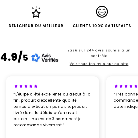
gamme
pour votre entreprise ou votre association
ne se limite pas seulement à l’aspect esthétique.
C’est une déclaration d’identité qui renforce le
DÉNICHEUR DU MEILLEUR
CLIENTS 100% SATISFAITS
sentiment d’appartenance et qui projette une
image à la fois professionnelle et cohérente. Les
vêtements
personnalisés véhiculent un message
Basé sur 244 avis soumis à un
d’unité, permettant de souder le lien entre les
4.9/
5
contrôle
collaborateurs et consolidant la reconnaissance de
Voir tous les avis sur ce site
votre marque dans divers contextes
professionnels
.
Découvrez la gamme de pantalon
personnalisable proposée par Newcom
“L'éuipe a été excellente du début à la
“Très bonn
Newcom met à votre disposition une
gamme
fin. produit d'excellente qualité,
commande re
exclusive de jupes et pantalons personnalisables,
temps d'exécution parfait et produit
date indiq
offrant une fusion parfaite entre élégance et
livré dans le délais qu'on avait
individualité. Notre
sélection
de vêtements
besoin... moins de 3 semaines! je
personnalisables pour
homme
et
femme
comprend
recommande vivement!”
des pièces variées, telles que pantalon chino, jean