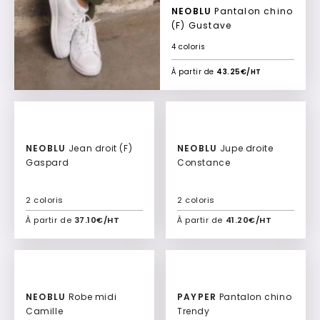
NEOBLU
Pantalon chino
(F) Gustave
4 coloris
À partir de
43.25€/HT
NEOBLU
Jean droit (F)
NEOBLU
Jupe droite
Gaspard
Constance
2 coloris
2 coloris
À partir de
37.10€/HT
À partir de
41.20€/HT
Ajouter à mon devis
Ajouter à mon devis
NEOBLU
Robe midi
PAYPER
Pantalon chino
Camille
Trendy