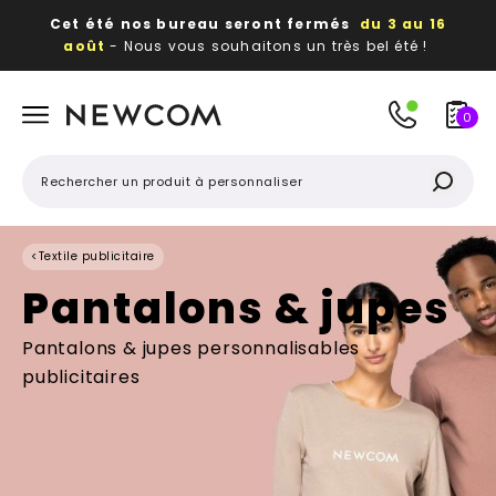
Cet été nos bureau seront fermés
du 3 au 16
août
- Nous vous souhaitons un très bel été !
Beaux, utiles, durables,
des textiles et objets
publicitaires
à votre image
0
<
Textile publicitaire
Pantalons & jupes
Pantalons & jupes personnalisables
publicitaires