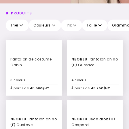
8
PRODUITS
Trier
Couleurs
Prix
Taille
Gramma
Pantalon de costume
NEOBLU
Pantalon chino
Gabin
(H) Gustave
3 coloris
4 coloris
À partir de
40.56€/HT
À partir de
43.25€/HT
Ajouter à mon devis
Ajouter à mon devis
NEOBLU
Pantalon chino
NEOBLU
Jean droit (H)
(F) Gustave
Gaspard