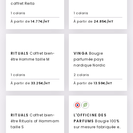
coffret Reita
1 coloris
1 coloris
À partir de
14.77€/HT
À partir de
24.85€/HT
Ajouter à mon devis
Ajouter à mon devis
RITUALS
Coffret bien-
VINGA
Bougie
être Homme taille M
parfumée pays
nordique Nordic
1 coloris
2 coloris
À partir de
33.25€/HT
À partir de
13.59€/HT
Ajouter à mon devis
Ajouter à mon devis
RITUALS
Coffret bien-
L'OFFICINE DES
être Rituals of Hammam
PARFUMS
Bougie 100%
taille S
sur mesure fabriquée en
France Artisanal