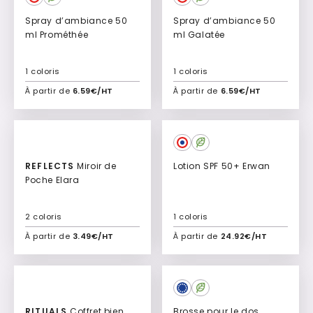
Spray d’ambiance 50
Spray d’ambiance 50
ml Prométhée
ml Galatée
1 coloris
1 coloris
À partir de
6.59€/HT
À partir de
6.59€/HT
Ajouter à mon devis
Ajouter à mon devis
REFLECTS
Miroir de
Lotion SPF 50+ Erwan
Poche Elara
2 coloris
1 coloris
À partir de
3.49€/HT
À partir de
24.92€/HT
Ajouter à mon devis
Ajouter à mon devis
RITUALS
Coffret bien
Brosse pour le dos