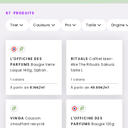
67
PRODUITS
Trier
Couleurs
Prix
Taille
Origine
L'OFFICINE DES
RITUALS
Coffret bien-
PARFUMS
Bougie Verre
être The Rituals Sakura
Laqué 140g, Option
taille L
Fourreau Quadri
1 coloris
1 coloris
Bernado
À partir de
8.16€/HT
À partir de
49.90€/HT
Ajouter à mon devis
Ajouter à mon devis
Culte
VINGA
Coussin
L'OFFICINE DES
chauffant recyclé
PARFUMS
Bougie 120g