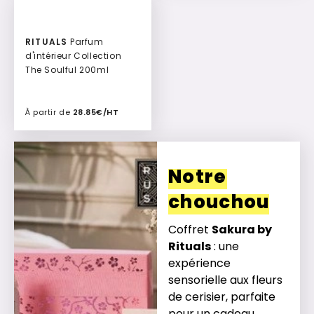
RITUALS
Parfum
d'intérieur Collection
The Soulful 200ml
À partir de
28.85€/HT
Ajouter à mon devis
Notre
chouchou
Coffret
Sakura by
Rituals
: une
expérience
sensorielle aux fleurs
de cerisier, parfaite
pour un cadeau