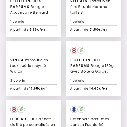
L'OFFICINE DES
RITUALS
Coffret bien-
PARFUMS
Bougie
être Rituals Homme
Apothicaire Bernard
taille S
1 coloris
1 coloris
À partir de
5.86€/HT
À partir de
21.50€/HT
Ajouter à mon devis
Ajouter à mon devis
VINGA
Pantoufle en
L'OFFICINE DES
faux suède recyclé
PARFUMS
Bougie 180g
Waltor
avec Boite à Gorge
Cylindrique Balou
3 coloris
1 coloris
À partir de
17.65€/HT
À partir de
14.60€/HT
Ajouter à mon devis
Ajouter à mon devis
LE BEAU THÉ
Sachets
Bâtonnets parfumés
de thé personnalisés en
Janzen Fushia 69