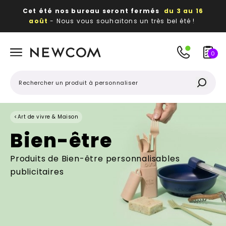
Cet été nos bureau seront fermés
du 3 au 16
août
- Nous vous souhaitons un très bel été !
Beaux, utiles, durables,
des textiles et objets
publicitaires
à votre image
0
<
Art de vivre & Maison
Bien-être
Produits de Bien-être personnalisables
publicitaires