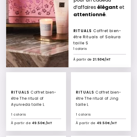
d’affaires
élégant
et
attentionné
.
RITUALS
Coffret bien-
être Rituals of Sakura
taille S
1 coloris
À partir de
21.50€/HT
RITUALS
Coffret bien-
RITUALS
Coffret bien-
être The ritual of
être The ritual of Jing
Ayurveda taille L
taille L
1 coloris
1 coloris
À partir de
49.50€/HT
À partir de
49.50€/HT
Ajouter à mon devis
Ajouter à mon devis