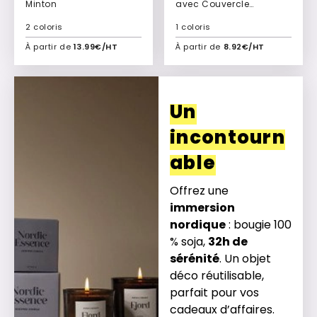
Minton
avec Couvercle
Sérigraphié + Étui
2 coloris
1 coloris
personnalisable
Blanche
À partir de
13.99€/HT
À partir de
8.92€/HT
Ajouter à mon devis
Ajouter à mon devis
Un
incontourn
able
Offrez une
immersion
nordique
: bougie 100
% soja,
32h de
sérénité
. Un objet
déco réutilisable,
parfait pour vos
cadeaux d’affaires.