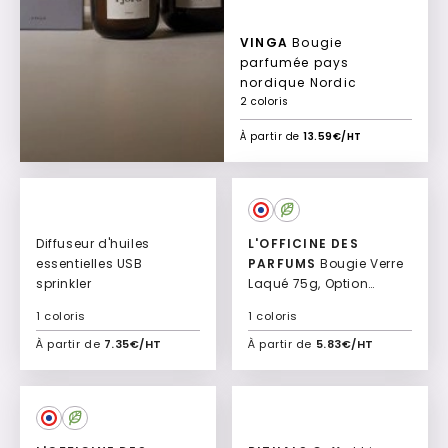
VINGA
Bougie
parfumée pays
nordique Nordic
2 coloris
À partir de
13.59€/HT
Diffuseur d'huiles
L'OFFICINE DES
essentielles USB
PARFUMS
Bougie Verre
sprinkler
Laqué 75g, Option
Fourreau Quadri
1 coloris
1 coloris
Bernadette
À partir de
7.35€/HT
À partir de
5.83€/HT
Ajouter à mon devis
Ajouter à mon devis
Culte