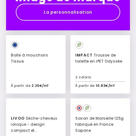
La personnalisation
Boîte à mouchoirs
IMPACT
Trousse de
Tissue
toilette en rPET Odyssée
2 coloris
À partir de
2.25€/HT
À partir de
10.83€/HT
Ajouter à mon devis
Ajouter à mon devis
Culte
LIVOO
Sèche-cheveux
Savon de Marseille 125g
ionique - design
fabriqué en France
compact et
Sapone