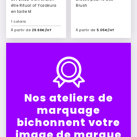
être Ritual of Yozakura
Brush
en taille M
1 coloris
À partir de
29.66€/HT
À partir de
5.05€/HT
Ajouter à mon devis
Ajouter à mon devis
Nos ateliers de
marquage
bichonnent votre
image de marque