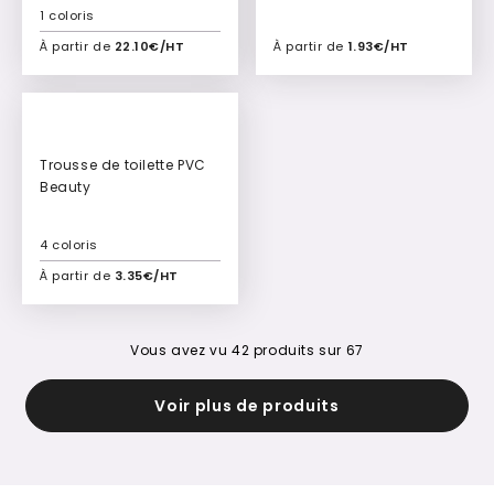
ergonomique Katy
1 coloris
À partir de
22.10€/HT
À partir de
1.93€/HT
Ajouter à mon devis
Ajouter à mon devis
Trousse de toilette PVC
Beauty
4 coloris
À partir de
3.35€/HT
Ajouter à mon devis
Vous avez vu
42
produits sur
67
Voir plus de produits