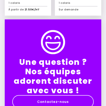
1 coloris
1 coloris
À partir de
21.50€/HT
Sur demande
Ajouter à mon devis
Ajouter à mon devis
Une question ?
Nos équipes
adorent discuter
avec vous !
Contactez-nous