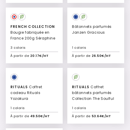
Ajouter à mon devis
Ajouter à mon devis
FRENCH COLLECTION
Bâtonnets parfumés
Bougie fabriquée en
Janzen Gracious
France 200g Séraphine
3 coloris
1 coloris
À partir de
20.17€/HT
À partir de
26.50€/HT
Ajouter à mon devis
Ajouter à mon devis
RITUALS
Coffret
RITUALS
Coffret
cadeau Rituals
bâtonnets parfumés
Yozakura
Collection The Soulful
1 coloris
1 coloris
À partir de
49.50€/HT
À partir de
53.64€/HT
Ajouter à mon devis
Ajouter à mon devis