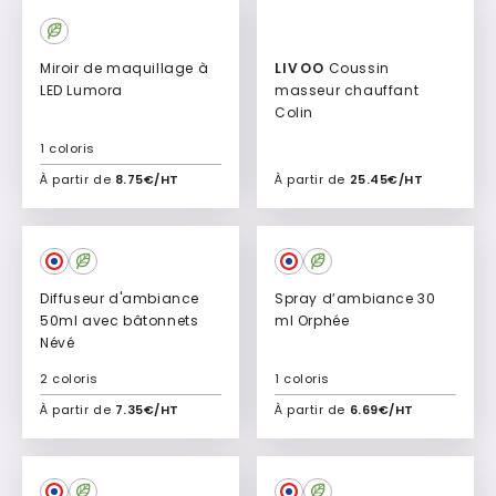
Miroir de maquillage à
LIVOO
Coussin
LED Lumora
masseur chauffant
Colin
1 coloris
À partir de
8.75€/HT
À partir de
25.45€/HT
Ajouter à mon devis
Ajouter à mon devis
Diffuseur d'ambiance
Spray d’ambiance 30
50ml avec bâtonnets
ml Orphée
Névé
2 coloris
1 coloris
À partir de
7.35€/HT
À partir de
6.69€/HT
Ajouter à mon devis
Ajouter à mon devis