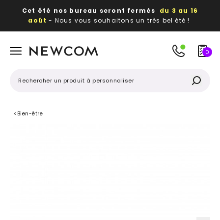
Cet été nos bureau seront fermés
du 3 au 16
août
- Nous vous souhaitons un très bel été !
Beaux, utiles, durables,
des textiles et objets
publicitaires
à votre image
0
<
Bien-être