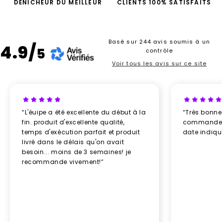
DÉNICHEUR DU MEILLEUR
CLIENTS 100% SATISFAITS
Basé sur 244 avis soumis à un
4.9/
5
contrôle
Voir tous les avis sur ce site
“L'éuipe a été excellente du début à la
“Très bonn
fin. produit d'excellente qualité,
commande re
temps d'exécution parfait et produit
date indiq
livré dans le délais qu'on avait
besoin... moins de 3 semaines! je
recommande vivement!”