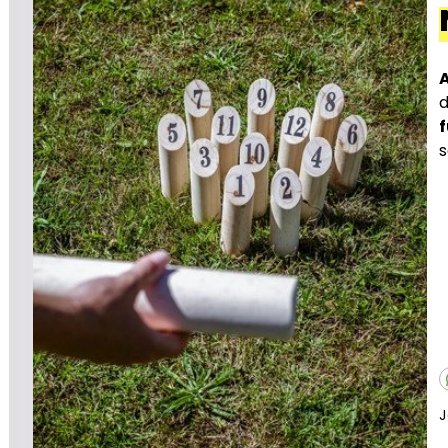
A
s
J