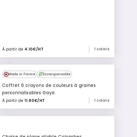
À partir de
4.10€/HT
1 coloris
Ajouter à mon devis
Made in France
Ecoresponsable
Coffret 6 crayons de couleurs à graines
personnalisables Gaya
À partir de
11.80€/HT
1 coloris
Ajouter à mon devis
Chaise de plage pliable Colombes