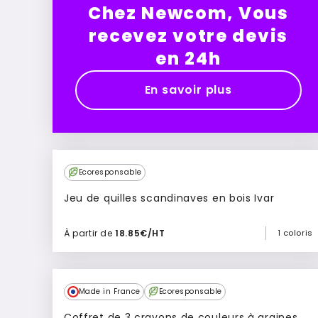
Chez Newcom, Vous
recevez votre devis
en 24h
En savoir plus
Culte
Ecoresponsable
Jeu de quilles scandinaves en bois Ivar
À partir de
18.85€/HT
1 coloris
Ajouter à mon devis
Made in France
Ecoresponsable
Coffret de 3 crayons de couleurs à graines