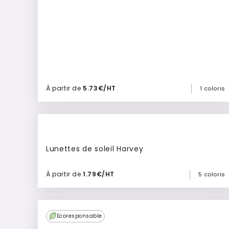
À partir de
5.73€/HT
1 coloris
Ajouter à mon devis
Lunettes de soleil Harvey
À partir de
1.79€/HT
5 coloris
Ajouter à mon devis
Ecoresponsable