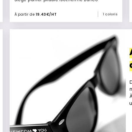
À partir de
19.43€/HT
1 coloris
Ajouter à mon devis
D
m
À