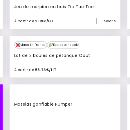
Jeu de morpion en bois Tic Tac Toe
À partir de
2.09€/HT
1 coloris
Ajouter à mon devis
Made in France
Ecoresponsable
Lot de 3 boules de pétanque Obut
À partir de
55.73€/HT
Ajouter à mon devis
Matelas gonflable Pumper