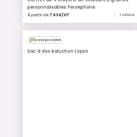
personnalisables Persephone
À partir de
7.63€/HT
1 coloris
Ajouter à mon devis
Ecoresponsable
Sac à dos baluchon Lopso