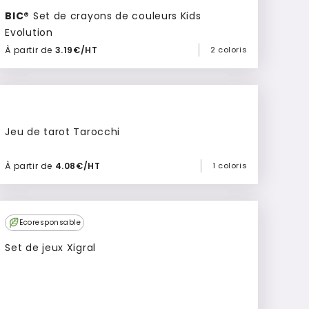
BIC®
Set de crayons de couleurs Kids
Evolution
À partir de
3.19€/HT
2 coloris
Ajouter à mon devis
Jeu de tarot Tarocchi
À partir de
4.08€/HT
1 coloris
Ajouter à mon devis
Ecoresponsable
Set de jeux Xigral