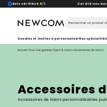
Avis vérifiés
4.8
/5
Cet été nos bu
Beaux, 
Goodies et textiles à personnaliser
Nos spécialités
Accueil
>
Tous nos goodies
>
Sport & Loisirs
>
Accessoires de loisirs
Accessoires de
Accessoires de loisirs personnalisables publ