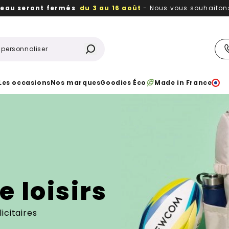
reau seront fermés
du 3 au 16 août
- Nous vous souhaitons 
utiles, durables,
des textiles et objets publicitaires
à votr
Les occasions
Nos marques
Goodies Éco
Made in France
 loisirs
icitaires