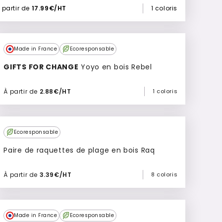
 partir de
17.99€/HT
1 coloris
Made in France
Ecoresponsable
GIFTS FOR CHANGE
Yoyo en bois Rebel
À partir de
2.88€/HT
1 coloris
Ajouter à mon devis
Ecoresponsable
Paire de raquettes de plage en bois Raq
À partir de
3.39€/HT
8 coloris
Ajouter à mon devis
Made in France
Ecoresponsable