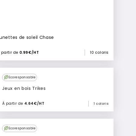
unettes de soleil Chase
 partir de
0.99€/HT
10 coloris
Ecoresponsable
Jeux en bois Trikes
À partir de
4.64€/HT
1 coloris
Ajouter à mon devis
Ecoresponsable