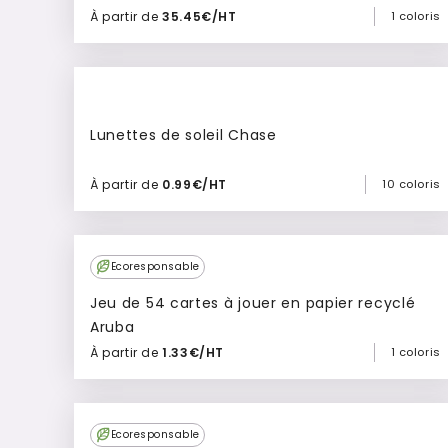
À partir de
35.45€/HT
1 coloris
Ajouter à mon devis
Lunettes de soleil Chase
À partir de
0.99€/HT
10 coloris
Ajouter à mon devis
Ecoresponsable
Jeu de 54 cartes à jouer en papier recyclé
Aruba
À partir de
1.33€/HT
1 coloris
Ajouter à mon devis
Ecoresponsable