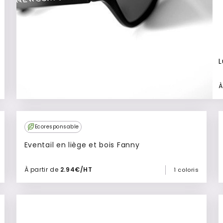
L
À
Ecoresponsable
Eventail en liège et bois Fanny
À partir de
2.94€/HT
1 coloris
Ajouter à mon devis