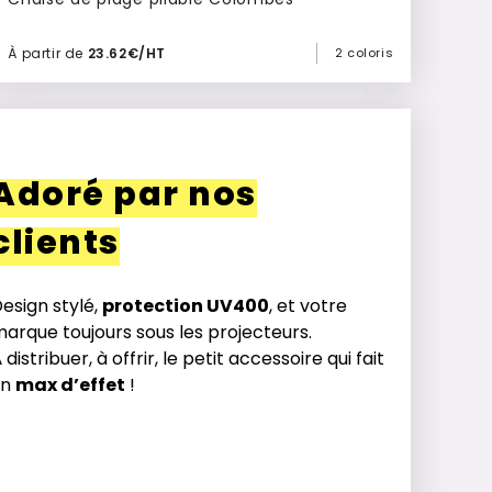
À partir de
23.62€/HT
2 coloris
Ajouter à mon devis
Adoré par nos
clients
esign stylé,
protection UV400
, et votre
arque toujours sous les projecteurs.
 distribuer, à offrir, le petit accessoire qui fait
un
max d’effet
!