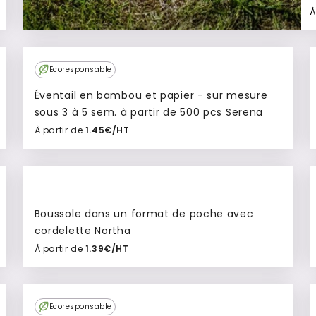
À
Ecoresponsable
Éventail en bambou et papier - sur mesure
sous 3 à 5 sem. à partir de 500 pcs Serena
À partir de
1.45€/HT
Ajouter à mon devis
Boussole dans un format de poche avec
cordelette Northa
À partir de
1.39€/HT
Ajouter à mon devis
Ecoresponsable