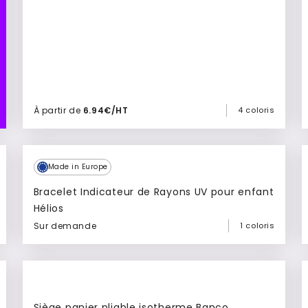
À partir de
6.94€/HT
4 coloris
Ajouter à mon devis
Made in Europe
Bracelet Indicateur de Rayons UV pour enfant
Hélios
Sur demande
1 coloris
Ajouter à mon devis
Siège panier pliable isotherme Banco