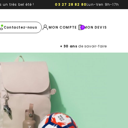
un très bel été !
03 27 28 82 80
Lun-Ven 9h-17h
e image
Contactez-nous
MON COMPTE
MON DEVIS
0
+ 30 ans
de savoir-faire