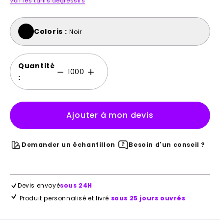
Voir les tarifs dégressifs
Coloris :
Noir
Quantité
:
Ajouter à mon devis
Demander un échantillon
Besoin d'un conseil ?
Devis envoyé
sous 24H
Produit personnalisé et livré
sous 25 jours ouvrés