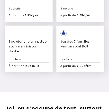
1 coloris
3 coloris
À partir de
1.33€/HT
À partir de
2.65€/HT
Ajouter à mon devis
Ajouter à mon devis
Sac étanche en ripstop
Jeu des 7 familles
souple et résistant
version sport Bolt
Hubbe
5 coloris
1 coloris
À partir de
2.74€/HT
À partir de
2.09€/HT
Ajouter à mon devis
Ajouter à mon devis
Ici, on s’occupe de tout, surtout