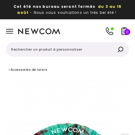
Cet été nos bureau seront fermés
du 3 au 16
août
- Nous vous souhaitons un très bel été !
Beaux, utiles, durables,
des textiles et objets
publicitaires
à votre image
0
<
Accessoires de loisirs