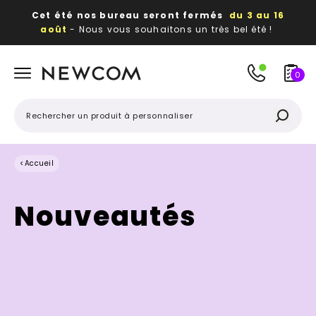
Cet été nos bureau seront fermés
du 3 au 16
août
- Nous vous souhaitons un très bel été !
Beaux, utiles, durables,
des textiles et objets
publicitaires
à votre image
0
<
Accueil
Nouveautés