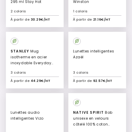
295 ml Stay Hot
Winston
2 coloris
1 coloris
À partir de
30.29€/HT
À partir de
21.16€/HT
Ajouter à mon devis
Ajouter à mon devis
New
New
STANLEY
Mug
Lunettes intelligentes
isotherme en acier
Azaël
inoxydable Everyday
Suburban
3 coloris
3 coloris
À partir de
44.29€/HT
À partir de
92.57€/HT
Ajouter à mon devis
Ajouter à mon devis
New
New
Lunettes audio
NATIVE SPIRIT
Bob
intelligentes Vizo
unisexe en velours
côtelé 100% coton
biologique Bovel