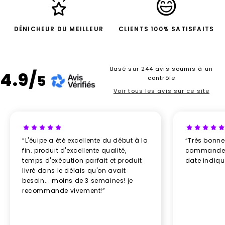
DÉNICHEUR DU MEILLEUR
CLIENTS 100% SATISFAITS
Basé sur 244 avis soumis à un
4.9/
5
contrôle
Voir tous les avis sur ce site
“L'éuipe a été excellente du début à la
“Très bonn
fin. produit d'excellente qualité,
commande re
temps d'exécution parfait et produit
date indiq
livré dans le délais qu'on avait
besoin... moins de 3 semaines! je
recommande vivement!”