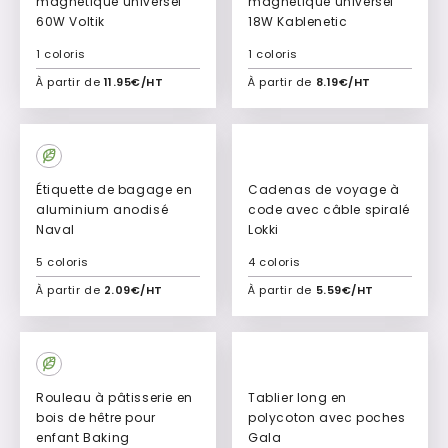
magnétique universel
magnétique universel
60W Voltik
18W Kablenetic
1 coloris
1 coloris
À partir de
11.95€/HT
À partir de
8.19€/HT
Ajouter à mon devis
Ajouter à mon devis
New
New
Étiquette de bagage en
Cadenas de voyage à
aluminium anodisé
code avec câble spiralé
Naval
Lokki
5 coloris
4 coloris
À partir de
2.09€/HT
À partir de
5.59€/HT
Ajouter à mon devis
Ajouter à mon devis
New
New
Rouleau à pâtisserie en
Tablier long en
bois de hêtre pour
polycoton avec poches
enfant Baking
Gala