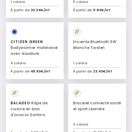
1 coloris
5 coloris
À partir de
33.34€/HT
À partir de
11.84€/HT
Ajouter à mon devis
Ajouter à mon devis
New
New
CITIZEN GREEN
Enceinte Bluetooth 5W
Bodywarmer matelassé
étanche Torsten
avec doublure
personnalisée . Arven
4 coloris
1 coloris
À partir de
48.90€/HT
À partir de
23.45€/HT
Ajouter à mon devis
Ajouter à mon devis
New
New
BALADEO
Râpe de
Bracelet connecté santé
cuisine en bois
et sport Léandre
d'acacia Santino
3 coloris