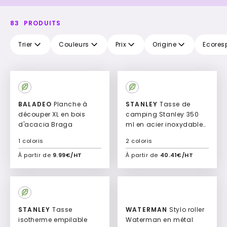
83
PRODUITS
Trier
Couleurs
Prix
Origine
Ecores
New
New
BALADEO
Planche à
STANLEY
Tasse de
découper XL en bois
camping Stanley 350
d'acacia Braga
ml en acier inoxydable
Eric
1 coloris
2 coloris
À partir de
9.99€/HT
À partir de
40.41€/HT
Ajouter à mon devis
Ajouter à mon devis
New
New
STANLEY
Tasse
WATERMAN
Stylo roller
isotherme empilable
Waterman en métal