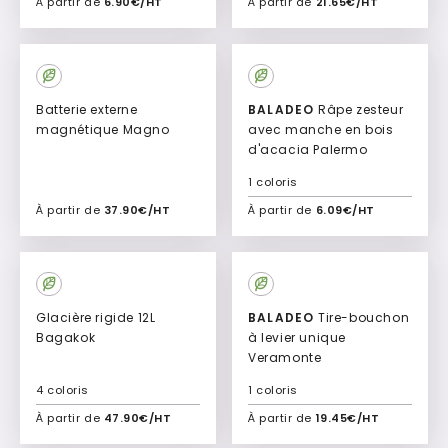
À partir de
6.90€/HT
À partir de
21.65€/HT
Ajouter à mon devis
Ajouter à mon devis
New
New
Batterie externe
BALADEO
Râpe zesteur
magnétique Magno
avec manche en bois
d'acacia Palermo
1 coloris
À partir de
37.90€/HT
À partir de
6.09€/HT
Ajouter à mon devis
Ajouter à mon devis
New
New
Glacière rigide 12L
BALADEO
Tire-bouchon
Bagakok
à levier unique
Veramonte
4 coloris
1 coloris
À partir de
47.90€/HT
À partir de
19.45€/HT
Ajouter à mon devis
Ajouter à mon devis