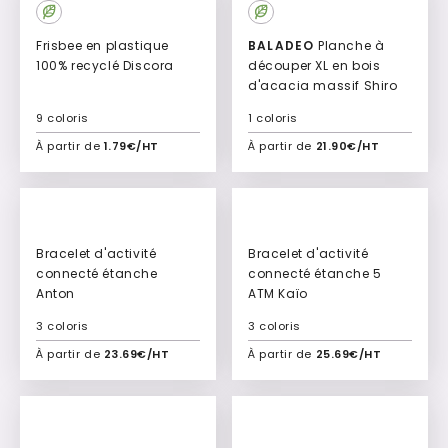
New
New
Frisbee en plastique
BALADEO
Planche à
100% recyclé Discora
découper XL en bois
d'acacia massif Shiro
9 coloris
1 coloris
À partir de
1.79€/HT
À partir de
21.90€/HT
Ajouter à mon devis
Ajouter à mon devis
New
New
Bracelet d'activité
Bracelet d'activité
connecté étanche
connecté étanche 5
Anton
ATM Kaïo
3 coloris
3 coloris
À partir de
23.69€/HT
À partir de
25.69€/HT
Ajouter à mon devis
Ajouter à mon devis
New
New