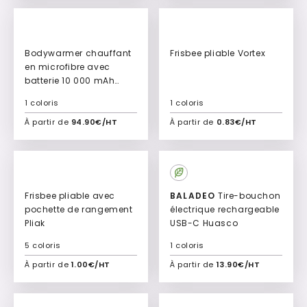
New
New
Bodywarmer chauffant
Frisbee pliable Vortex
en microfibre avec
batterie 10 000 mAh
Heatgilet
1 coloris
1 coloris
À partir de
94.90€/HT
À partir de
0.83€/HT
Ajouter à mon devis
Ajouter à mon devis
New
New
Frisbee pliable avec
BALADEO
Tire-bouchon
pochette de rangement
électrique rechargeable
Pliak
USB-C Huasco
5 coloris
1 coloris
À partir de
1.00€/HT
À partir de
13.90€/HT
Ajouter à mon devis
Ajouter à mon devis