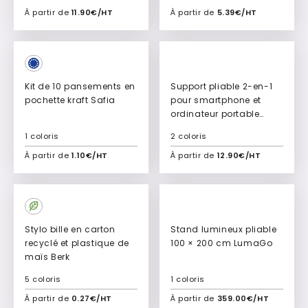
À partir de
11.90€/HT
À partir de
5.39€/HT
Ajouter à mon devis
Ajouter à mon devis
New
New
Kit de 10 pansements en
Support pliable 2-en-1
pochette kraft Safia
pour smartphone et
ordinateur portable
Jarvis
1 coloris
2 coloris
À partir de
1.10€/HT
À partir de
12.90€/HT
Ajouter à mon devis
Ajouter à mon devis
New
New
Stylo bille en carton
Stand lumineux pliable
recyclé et plastique de
100 × 200 cm LumaGo
maïs Berk
5 coloris
1 coloris
À partir de
0.27€/HT
À partir de
359.00€/HT