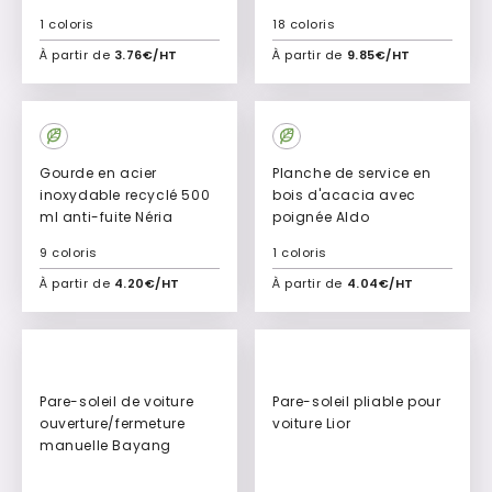
1 coloris
18 coloris
À partir de
3.76€/HT
À partir de
9.85€/HT
Ajouter à mon devis
Ajouter à mon devis
New
New
Gourde en acier
Planche de service en
inoxydable recyclé 500
bois d'acacia avec
ml anti-fuite Néria
poignée Aldo
9 coloris
1 coloris
À partir de
4.20€/HT
À partir de
4.04€/HT
Ajouter à mon devis
Ajouter à mon devis
New
New
Pare-soleil de voiture
Pare-soleil pliable pour
ouverture/fermeture
voiture Lior
manuelle Bayang