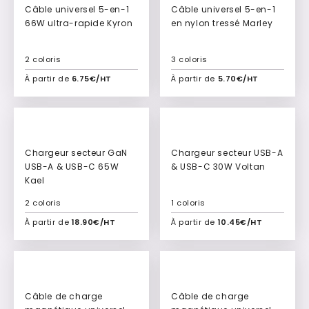
Câble universel 5-en-1
Câble universel 5-en-1
66W ultra-rapide Kyron
en nylon tressé Marley
2 coloris
3 coloris
À partir de
6.75€/HT
À partir de
5.70€/HT
Ajouter à mon devis
Ajouter à mon devis
New
New
Chargeur secteur GaN
Chargeur secteur USB-A
USB-A & USB-C 65W
& USB-C 30W Voltan
Kael
2 coloris
1 coloris
À partir de
18.90€/HT
À partir de
10.45€/HT
Ajouter à mon devis
Ajouter à mon devis
New
New
Câble de charge
Câble de charge