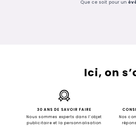
Que ce soit pour un
év
La carafe personnalisable
convivialité en entrepr
à la
qualité de sa fab
Sur notre boutique, retr
formats
,
matières
et
s
Ici, on s
des
capaci
Distribuées lors de
salon
publicitaires permetten
présence, elle
30 ANS DE SAVOIR FAIRE
CONSE
Pensez par exemple à a
Nous sommes experts dans l’objet
Nos con
publicitaire et la personnalisation
répon
Offrir une carafe per