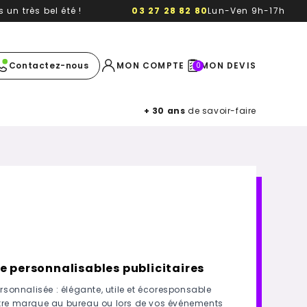
un très bel été !
03 27 28 82 80
Lun-Ven 9h-17h
e image
Contactez-nous
MON COMPTE
MON DEVIS
0
+ 30 ans
de savoir-faire
e personnalisables publicitaires
rsonnalisée : élégante, utile et écoresponsable
otre marque au bureau ou lors de vos événements