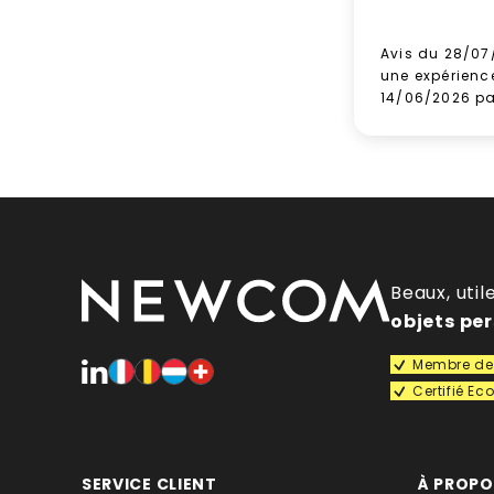
Carafe en Tritan 1
Avis du 28/07
une expérienc
14/06/2026 p
Carafe à infuseur
: p
Beaux, util
objets pe
Membre de 
Certifié E
Offrir une
SERVICE CLIENT
À PROP