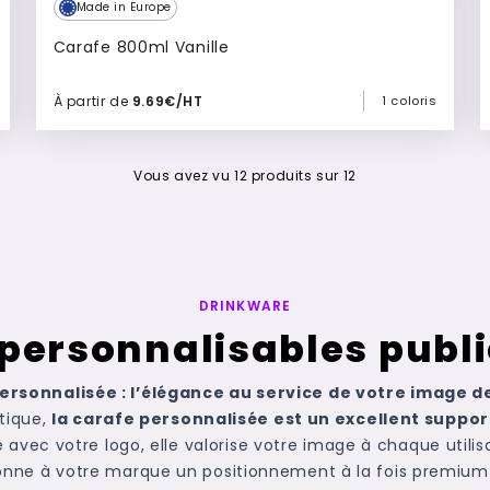
Made in Europe
Carafe 800ml Vanille
À partir de
9.69€/HT
1 coloris
Ajouter à mon devis
Vous avez vu
12
produits sur
12
DRINKWARE
personnalisables publi
ersonnalisée : l’élégance au service de votre image 
tique,
la carafe personnalisée est un excellent supp
e avec votre logo, elle valorise votre image à chaque utilis
onne à votre marque un positionnement à la fois premium