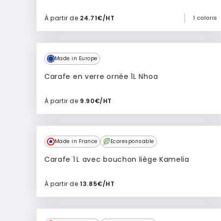
À partir de
24.71€/HT
1 coloris
Ajouter à mon devis
Made in Europe
Carafe en verre ornée 1L Nhoa
À partir de
9.90€/HT
Ajouter à mon devis
Made in France
Ecoresponsable
Carafe 1 L avec bouchon liège Kamelia
À partir de
13.85€/HT
Ajouter à mon devis