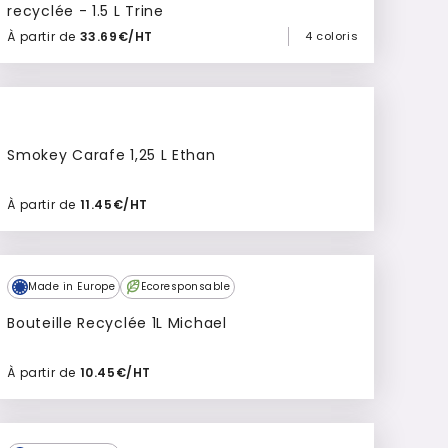
recyclée - 1.5 L Trine
À partir de
33.69€/HT
4 coloris
Ajouter à mon devis
Smokey Carafe 1,25 L Ethan
À partir de
11.45€/HT
Ajouter à mon devis
Made in Europe
Ecoresponsable
Bouteille Recyclée 1L Michael
À partir de
10.45€/HT
Ajouter à mon devis