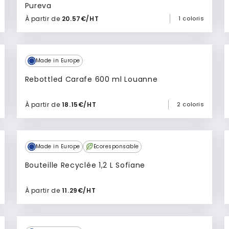
Pureva
À partir de
20.57€/HT
1 coloris
Ajouter à mon devis
Made in Europe
Rebottled Carafe 600 ml Louanne
À partir de
18.15€/HT
2 coloris
Ajouter à mon devis
Made in Europe
Ecoresponsable
Bouteille Recyclée 1,2 L Sofiane
À partir de
11.29€/HT
Ajouter à mon devis