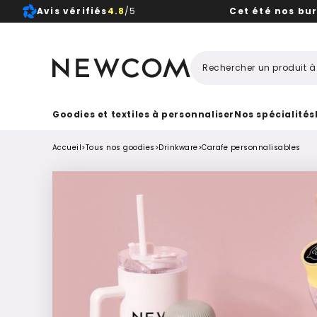
Avis vérifiés
4.8
/5
Cet été nos bu
Beaux, 
Goodies et textiles à personnaliser
Nos spécialités
Accueil
>
Tous nos goodies
>
Drinkware
>
Carafe personnalisables