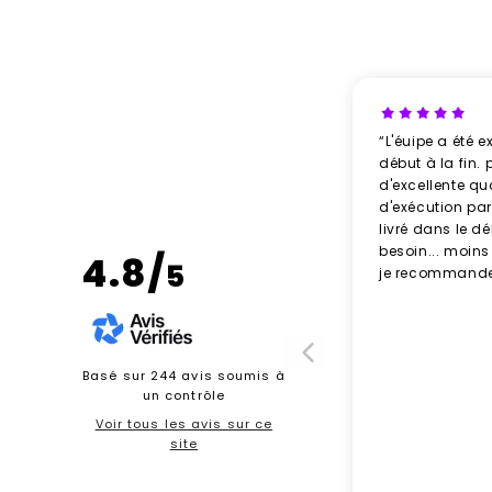
partenaires, elle devient
dans un bureau, u
Newcom vous propose
modèles sont
fabriqué
“L'éuipe a été e
gamme en
verre recycl
début à la fin. 
d'excellente qu
d'exécution parf
livré dans le d
besoin... moins
Réduire les déche
4.8/
5
je recommande
Réutiliser
: 
Recycl
Nous vou
Basé sur 244 avis soumis à
Sérigra
un contrôle
Gravure laser
: p
Voir tous les avis sur ce
Impress
site
Carafe en verre rec