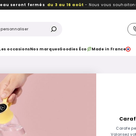
reau seront fermés
du 3 au 16 août
- Nous vous souhaitons 
utiles, durables,
des textiles et objets publicitaires
à votr
Les occasions
Nos marques
Goodies Éco
Made in France
Caraf
Carafe pe
Valorisez v