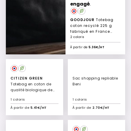
engagé
.
GOODJOUR
Totebag
coton recyclé 225 g
fabriqué en France
Nérion
2 coloris
À partir de
5.36€/HT
CITIZEN GREEN
Sac shopping repliable
Totebag en coton de
Beni
qualité biologique de
165gr Lucette
1 coloris
1 coloris
À partir de
5.41€/HT
À partir de
2.70€/HT
Ajouter à mon devis
Ajouter à mon devis