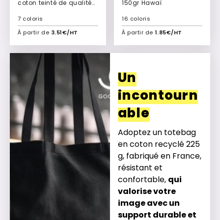
coton teinté de qualité
150gr Hawaï
en 100% jute Paros
7 coloris
16 coloris
À partir de
3.51€/HT
À partir de
1.85€/HT
Ajouter à mon devis
Ajouter à mon devis
Un
incontourn
able
Adoptez un totebag
en coton recyclé 225
g, fabriqué en France,
résistant et
confortable,
qui
valorise votre
image avec un
support durable et