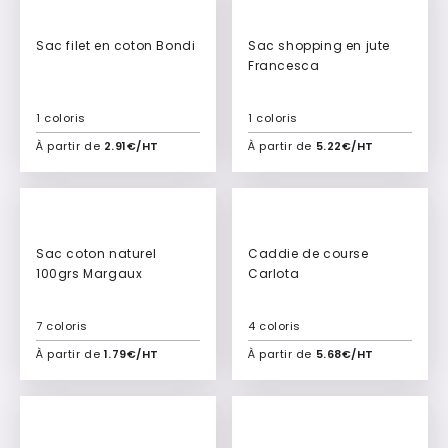
Culte
Sac filet en coton Bondi
Sac shopping en jute
Francesca
1 coloris
1 coloris
À partir de
2.91€/HT
À partir de
5.22€/HT
Ajouter à mon devis
Ajouter à mon devis
Sac coton naturel
Caddie de course
100grs Margaux
Carlota
7 coloris
4 coloris
À partir de
1.79€/HT
À partir de
5.68€/HT
Ajouter à mon devis
Ajouter à mon devis