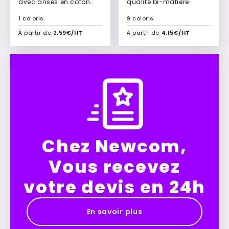
avec anses en coton
qualité bi-matière
plates Trinidad
320grs Sunset
1 coloris
9 coloris
À partir de
2.59€/HT
À partir de
4.15€/HT
Ajouter à mon devis
Ajouter à mon devis
Chez Newcom,
Vous recevez
votre devis en 24h
En savoir plus