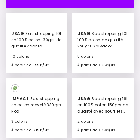
UBAG
Sac shopping 10L
UBAG
Sac shopping 10L
en 100% coton 130grs de
100% coton de qualité
qualité Atlanta
220grs Salvador
10 coloris
5 coloris
À partir de
1.55€/HT
À partir de
1.95€/HT
Ajouter à mon devis
Ajouter à mon devis
IMPACT
Sac shopping
UBAG
Sac shopping 16L
en coton recyclé 330grs
en 100% coton 150grs de
Noa
qualité avec soufflets
Nassau
3 coloris
2 coloris
À partir de
6.15€/HT
À partir de
1.89€/HT
Ajouter à mon devis
Ajouter à mon devis