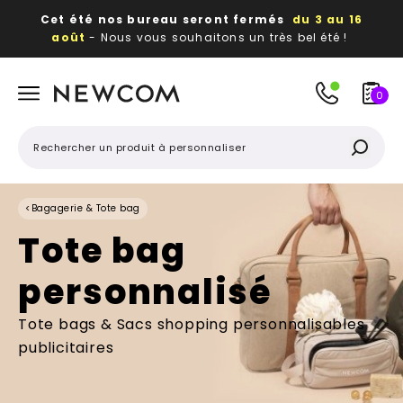
Cet été nos bureau seront fermés
du 3 au 16
août
- Nous vous souhaitons un très bel été !
Beaux, utiles, durables,
des textiles et objets
publicitaires
à votre image
0
<
Bagagerie & Tote bag
Tote bag
personnalisé
Tote bags & Sacs shopping personnalisables
publicitaires