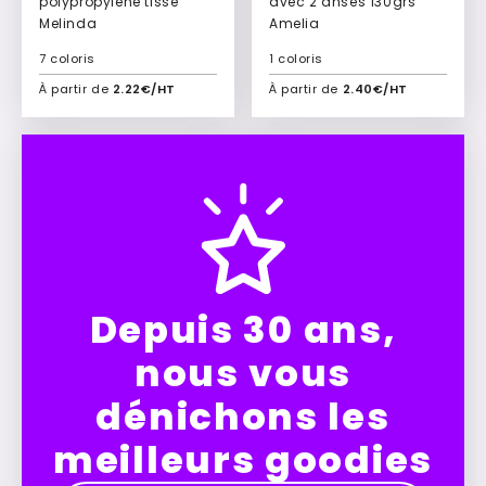
polypropylène tissé
avec 2 anses 130grs
Melinda
Amelia
7 coloris
1 coloris
À partir de
2.22€/HT
À partir de
2.40€/HT
Ajouter à mon devis
Ajouter à mon devis
Depuis 30 ans,
nous vous
dénichons les
meilleurs goodies