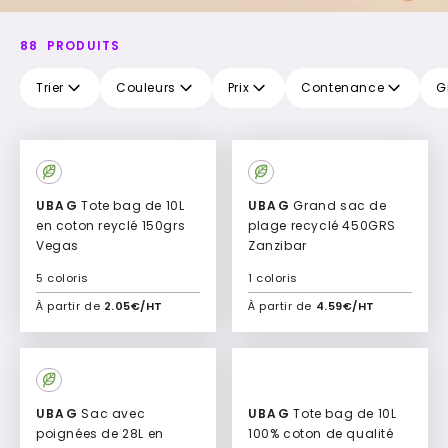
88
PRODUITS
Trier
Couleurs
Prix
Contenance
G
UBAG
Tote bag de 10L
UBAG
Grand sac de
en coton reyclé 150grs
plage recyclé 450GRS
Vegas
Zanzibar
5 coloris
1 coloris
À partir de
2.05€/HT
À partir de
4.59€/HT
Ajouter à mon devis
Ajouter à mon devis
UBAG
Sac avec
UBAG
Tote bag de 10L
poignées de 28L en
100% coton de qualité