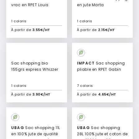
vrac en RPET Louis
en jute Marta
1 coloris
1 coloris
À partir de
3.55€/HT
À partir de
2.15€/HT
Ajouter à mon devis
Ajouter à mon devis
Express
Sac shopping bio
IMPACT
Sac shopping
155grs express Whizzer
pliable en RPET Gabin
1 coloris
7 coloris
À partir de
3.90€/HT
À partir de
4.65€/HT
Ajouter à mon devis
Ajouter à mon devis
UBAG
Sac shopping 11L
UBAG
Sac shopping
en 100% jute de qualité
28L 100% jute et coton de