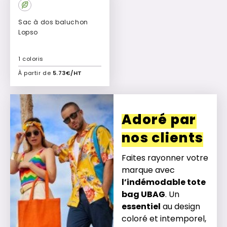
Sac à dos baluchon
Lopso
1 coloris
À partir de
5.73€/HT
Ajouter à mon devis
Adoré par
nos clients
Faites rayonner votre
marque avec
l’indémodable tote
bag UBAG
. Un
essentiel
au design
coloré et intemporel,