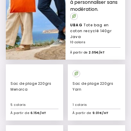
à personnaliser sans
modération.
UBAG
Tote bag en
coton recyclé 140gr
Java
10 coloris
À partir de
2.05€/HT
Sac de plage 220grs
Sac de plage 220grs
Menorca
Yarn
5 coloris
1 coloris
À partir de
6.15€/HT
À partir de
9.01€/HT
Ajouter à mon devis
Ajouter à mon devis