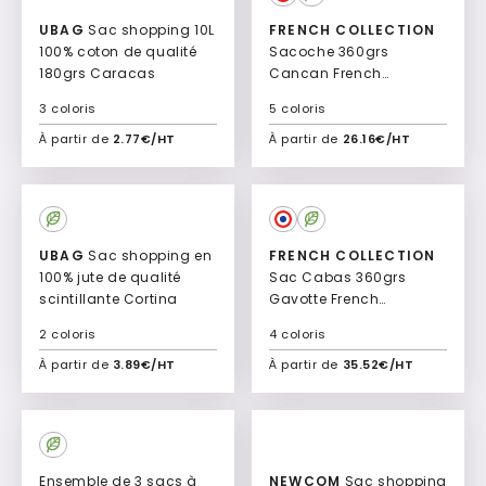
UBAG
Sac shopping 10L
FRENCH COLLECTION
100% coton de qualité
Sacoche 360grs
180grs Caracas
Cancan French
collection
3 coloris
5 coloris
À partir de
2.77€/HT
À partir de
26.16€/HT
Ajouter à mon devis
Ajouter à mon devis
UBAG
Sac shopping en
FRENCH COLLECTION
100% jute de qualité
Sac Cabas 360grs
scintillante Cortina
Gavotte French
collection
2 coloris
4 coloris
À partir de
3.89€/HT
À partir de
35.52€/HT
Ajouter à mon devis
Ajouter à mon devis
Ensemble de 3 sacs à
NEWCOM
Sac shopping