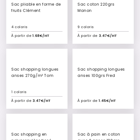
Sac pliable en forme de
Sac coton 220grs
fruits Clément
Manon
4 coloris
9 coloris
À partir de
1.68€/HT
À partir de
3.47€/HT
Ajouter à mon devis
Ajouter à mon devis
Sac shopping longues
Sac shopping longues
anses 270g/m² Tom
anses 100grs Fred
1 coloris
À partir de
3.47€/HT
À partir de
1.45€/HT
Ajouter à mon devis
Ajouter à mon devis
Sac shopping en
Sac à pain en coton