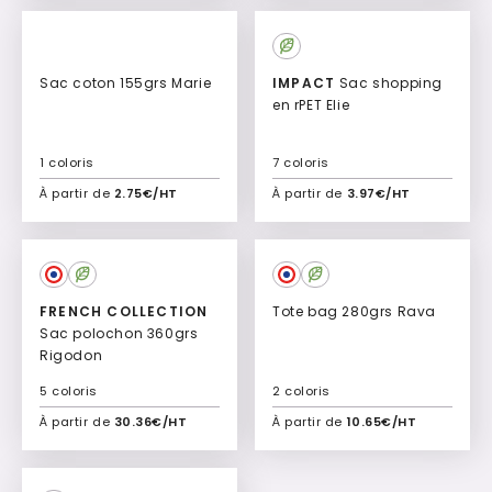
Culte
Sac coton 155grs Marie
IMPACT
Sac shopping
en rPET Elie
1 coloris
7 coloris
À partir de
2.75€/HT
À partir de
3.97€/HT
Ajouter à mon devis
Ajouter à mon devis
FRENCH COLLECTION
Tote bag 280grs Rava
Sac polochon 360grs
Rigodon
5 coloris
2 coloris
À partir de
30.36€/HT
À partir de
10.65€/HT
Ajouter à mon devis
Ajouter à mon devis