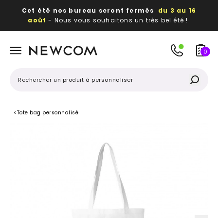
Cet été nos bureau seront fermés
du 3 au 16
août
- Nous vous souhaitons un très bel été !
Beaux, utiles, durables,
des textiles et objets
publicitaires
à votre image
0
<
Tote bag personnalisé