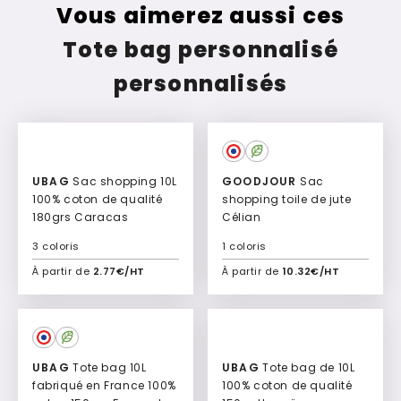
Vous aimerez aussi ces
Tote bag personnalisé
personnalisés
UBAG
Sac shopping 10L
GOODJOUR
Sac
100% coton de qualité
shopping toile de jute
180grs Caracas
Célian
3 coloris
1 coloris
À partir de
2.77€/HT
À partir de
10.32€/HT
Ajouter à mon devis
Ajouter à mon devis
UBAG
Tote bag 10L
UBAG
Tote bag de 10L
fabriqué en France 100%
100% coton de qualité