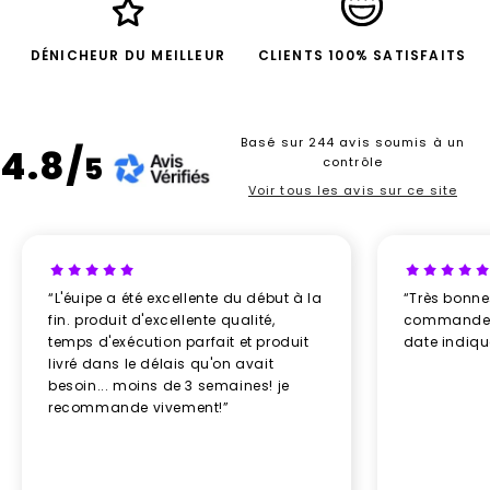
DÉNICHEUR DU MEILLEUR
CLIENTS 100% SATISFAITS
Basé sur 244 avis soumis à un
4.8/
5
contrôle
Voir tous les avis sur ce site
“L'éuipe a été excellente du début à la
“Très bonn
fin. produit d'excellente qualité,
commande re
temps d'exécution parfait et produit
date indiq
livré dans le délais qu'on avait
besoin... moins de 3 semaines! je
recommande vivement!”