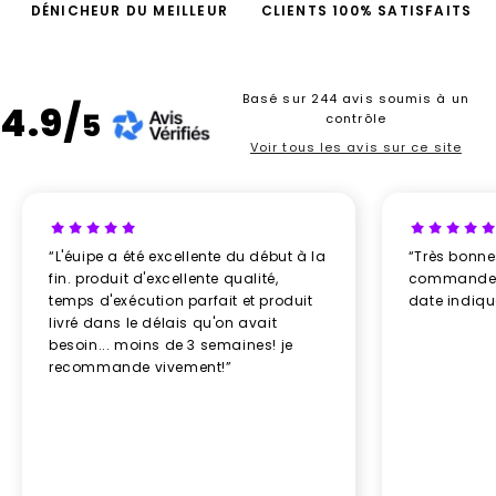
DÉNICHEUR DU MEILLEUR
CLIENTS 100% SATISFAITS
Basé sur 244 avis soumis à un
4.9/
5
contrôle
Voir tous les avis sur ce site
“L'éuipe a été excellente du début à la
“Très bonn
fin. produit d'excellente qualité,
commande re
temps d'exécution parfait et produit
date indiq
livré dans le délais qu'on avait
besoin... moins de 3 semaines! je
recommande vivement!”