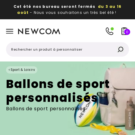
Cet été nos bureau seront fermés
du 3 au 16
août
- Nous vous souhaitons un très bel été !
Beaux, utiles, durables,
des textiles et objets
publicitaires
à votre image
0
<
Sport & Loisirs
Ballons de sport
personnalisés
Ballons de sport personnalisés