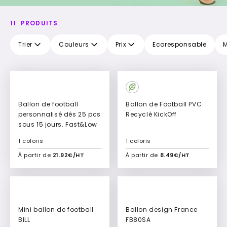
11
PRODUITS
Trier
Couleurs
Prix
Ecoresponsable
M
Ballon de football
Ballon de Football PVC
personnalisé dés 25 pcs
Recyclé KickOff
sous 15 jours. Fast&Low
1 coloris
1 coloris
À partir de
21.92€/HT
À partir de
8.49€/HT
Ajouter à mon devis
Ajouter à mon devis
Mini ballon de football
Ballon design France
BILL
FB80SA