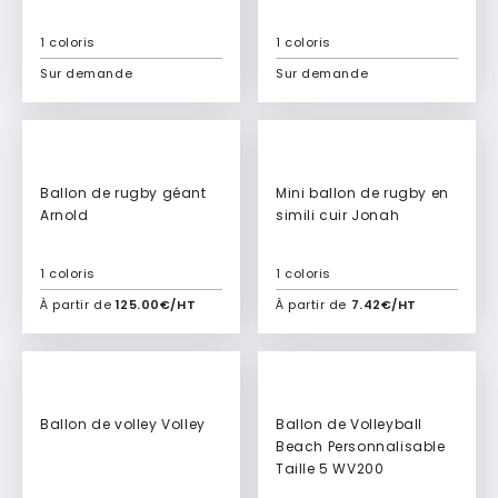
1 coloris
1 coloris
Sur demande
Sur demande
Ajouter à mon devis
Ajouter à mon devis
Ballon de rugby géant
Mini ballon de rugby en
Arnold
simili cuir Jonah
1 coloris
1 coloris
À partir de
125.00€/HT
À partir de
7.42€/HT
Ajouter à mon devis
Ajouter à mon devis
Ballon de volley Volley
Ballon de Volleyball
Beach Personnalisable
Taille 5 WV200