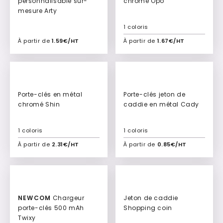
personnalisable sur-
chromé Opo
mesure Arty
1 coloris
À partir de
1.59€/HT
À partir de
1.67€/HT
Ajouter à mon devis
Ajouter à mon devis
Porte-clés en métal
Porte-clés jeton de
chromé Shin
caddie en métal Cady
1 coloris
1 coloris
À partir de
2.31€/HT
À partir de
0.85€/HT
Ajouter à mon devis
Ajouter à mon devis
NEWCOM
Chargeur
Jeton de caddie
porte-clés 500 mAh
Shopping coin
Twixy