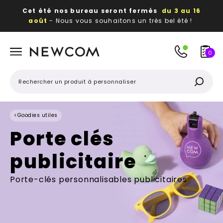
Cet été nos bureau seront fermés
du 3 au 16
août
- Nous vous souhaitons un très bel été !
Beaux, utiles, durables,
des textiles et objets
publicitaires
à votre image
0
<
Goodies utiles
Porte clés
publicitaire
Porte-clés personnalisables publicitaires