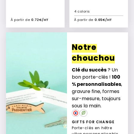
4 coloris
À partir de
0.72€/HT
À partir de
0.65€/HT
Ajouter à mon devis
Ajouter à mon devis
Notre
chouchou
Clé du succès
? Un
bon porte-clés !
100
% personnalisables
,
gravure fine, formes
sur-mesure, toujours
sous la main.
GIFTS FOR CHANGE
Porte-clés en hêtre
ultra personnalisable