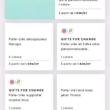
Sésame
1 coloris
À partir de
1.62€/HT
Porte-clés décapsuleur
GIFTS FOR CHANGE
Decaps
Porte-clés en hêtre ultra
personnalisable
Sésame
5 coloris
1 coloris
À partir de
1.03€/HT
À partir de
1.62€/HT
Ajouter à mon devis
Ajouter à mon devis
GIFTS FOR CHANGE
Porte-clé rond avec
Porte-clés supporter
jeton Tholos
maillot Viva
1 coloris
1 coloris