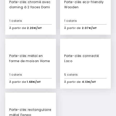
Porte-clés chromé avec
Porte-clés eco-friendly
doming à 2 faces Domi
Wooden
1 coloris
1 coloris
À partir de
2.20€/HT
À partir de
2.07€/HT
Ajouter à mon devis
Ajouter à mon devis
Porte-clés métal en
Porte-clés connecté
forme de maison Home
Loco
1 coloris
5 coloris
À partir de
1.68€/HT
À partir de
4.13€/HT
Ajouter à mon devis
Ajouter à mon devis
Porte-clés rectangulaire
métal Fanpo