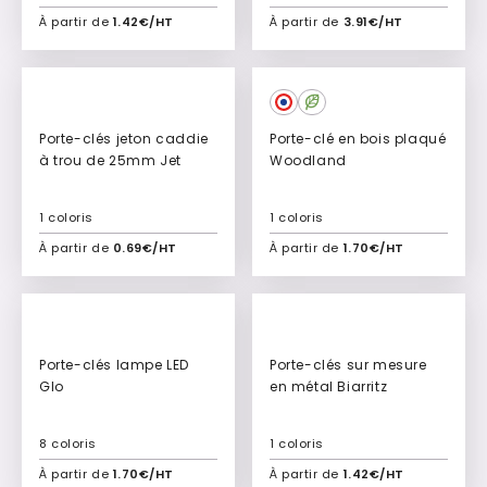
À partir de
1.42€/HT
À partir de
3.91€/HT
Ajouter à mon devis
Ajouter à mon devis
Express
Porte-clés jeton caddie
Porte-clé en bois plaqué
à trou de 25mm Jet
Woodland
1 coloris
1 coloris
À partir de
0.69€/HT
À partir de
1.70€/HT
Ajouter à mon devis
Ajouter à mon devis
Porte-clés lampe LED
Porte-clés sur mesure
Glo
en métal Biarritz
8 coloris
1 coloris
À partir de
1.70€/HT
À partir de
1.42€/HT