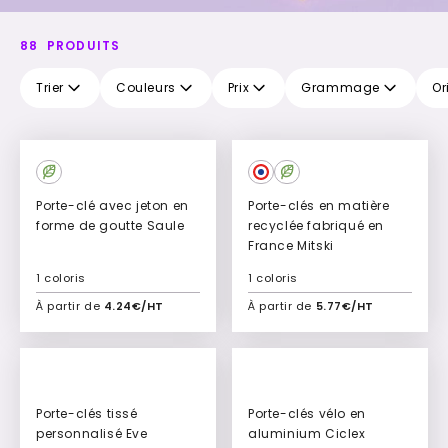
88
PRODUITS
Trier
Couleurs
Prix
Grammage
Or
Culte
Culte
Porte-clé avec jeton en
Porte-clés en matière
forme de goutte Saule
recyclée fabriqué en
France Mitski
1 coloris
1 coloris
À partir de
4.24€/HT
À partir de
5.77€/HT
Ajouter à mon devis
Ajouter à mon devis
Porte-clés tissé
Porte-clés vélo en
personnalisé Eve
aluminium Ciclex