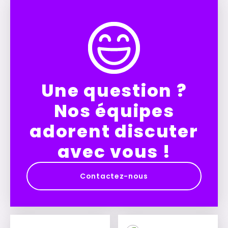
Une question ?
Nos équipes
adorent discuter
avec vous !
Contactez-nous