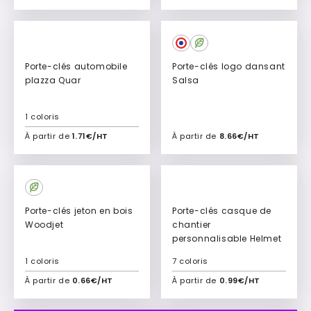
Ajouter à mon devis
Ajouter à mon devis
Porte-clés automobile
Porte-clés logo dansant
plazza Quar
Salsa
1 coloris
À partir de
1.71€/HT
À partir de
8.66€/HT
Ajouter à mon devis
Ajouter à mon devis
Culte
Porte-clés jeton en bois
Porte-clés casque de
Woodjet
chantier
personnalisable Helmet
1 coloris
7 coloris
À partir de
0.66€/HT
À partir de
0.99€/HT
Ajouter à mon devis
Ajouter à mon devis