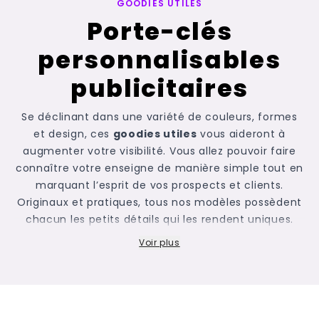
GOODIES UTILES
Porte-clés
personnalisables
publicitaires
Se déclinant dans une variété de couleurs, formes
et design, ces
goodies utiles
vous aideront à
augmenter votre visibilité. Vous allez pouvoir faire
connaître votre enseigne de manière simple tout en
marquant l’esprit de vos prospects et clients.
Originaux et pratiques, tous nos modèles possèdent
chacun les petits détails qui les rendent uniques.
Certains articles, par exemple, disposent d’une
Voir plus
élégante structure en bois sur laquelle vous pouvez
apposer joliment votre logo. Ils peuvent être en
bambou ou en hêtre, parfaits pour séduire un public
adepte des
goodies écologiques
. D’autres, conçus