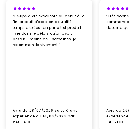
objet publicitaire. Toutefois, afin que vos goodies
renvoient une image positive de votre marque,
“L'éuipe a été excellente du début à la
“Très bonn
veillez à ce qu’il soit de qualité. Newcom peut vous
fin. produit d'excellente qualité,
commande re
aider à choisir des porte-clés publicitaires de qualité
temps d'exécution parfait et produit
date indiq
parmi les modèles disponibles en boutique. Nous
livré dans le délais qu'on avait
pouvons également les confectionner sur-mesure, à
besoin... moins de 3 semaines! je
prix compétitif ;
recommande vivement!”
Sa disponibilité
Quasiment toujours disponible auprès des
fournisseurs, ce produit peut généralement être
livré rapidement. Certains de nos produits sont
disponibles en « livraison express ». Ils peuvent ainsi
être expédiés dans un délai de 24 à 72 heures jours
ouvrés. N’hésitez pas à nous contacter pour plus de
détails sur ce service ;
Sa polyvalence
Avis du 28/07/2026 suite à une
Avis du 26
Le porte-clef est un objet promotionnel que tout le
expérience du 14/06/2026 par
expérience
monde est amené à utiliser au quotidien. Il peut être
PAULA C
.
PATRICE L
.
offert à tous. De plus, il peut se décliner en de très