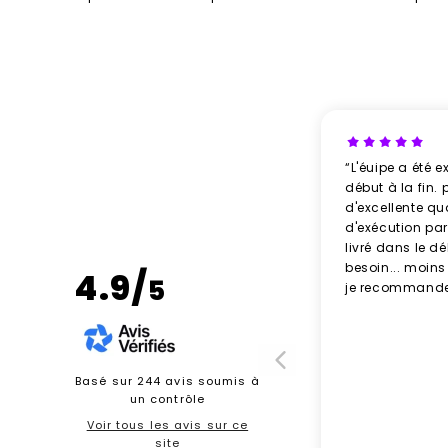
“L'éuipe a été e
début à la fin. 
d'excellente qu
d'exécution parf
livré dans le d
besoin... moins
4.9/
5
je recommande
Basé sur 244 avis soumis à
un contrôle
Voir tous les avis sur ce
site