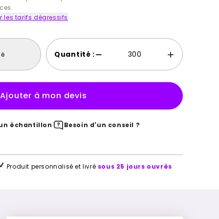
ces.
r les tarifs dégressifs
Quantité :
sé
Ajouter à mon devis
n échantillon
Besoin d'un conseil ?
Produit personnalisé et livré
sous 25 jours ouvrés