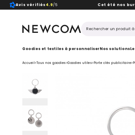
Avis vérifiés
4.9
/5
Cet été nos bu
Beaux, 
Goodies et textiles à personnaliser
Nos solutions
Le
Accueil
>
Tous nos goodies
>
Goodies utiles
>
Porte clés publicitaire
>
P