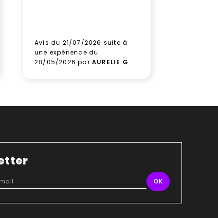
prochain
aux équi
leur sérieu
Avis du 21/07/2026 suite à
Avis du 1
une expérience du
une expé
28/05/2026 par
AURELIE G
.
09/06/2
etter