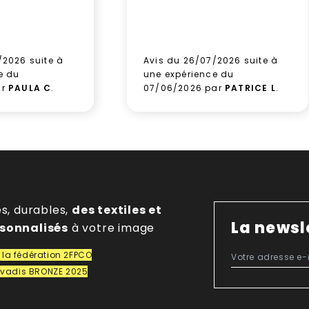
/2026 suite à
Avis du 26/07/2026 suite à
e du
une expérience du
ar
PAULA C
.
07/06/2026 par
PATRICE L
.
es, durables,
des textiles et
La newsl
rsonnalisés
à votre image
la fédération 2FPCO
covadis BRONZE 2025