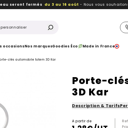
reau seront fermés
du 3 au 16 août
- Nous vous souhaitons 
utiles, durables,
des textiles et objets publicitaires
à votr
s occasions
Nos marques
Goodies Éco
Made in France
orte-clés automobile totem 3D Kar
Porte-clé
3D Kar
Description & Tarifs
Per
A partir de
Re
Pr