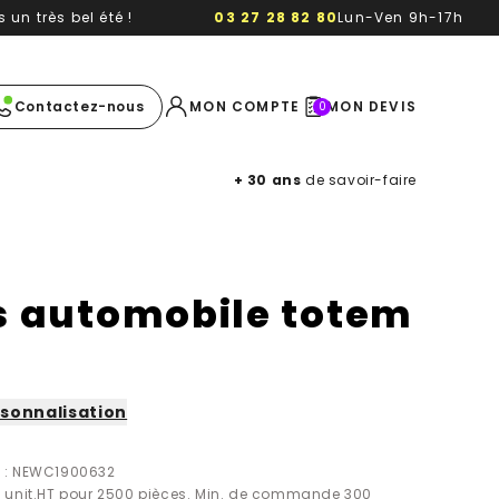
un très bel été !
03 27 28 82 80
Lun-Ven 9h-17h
e image
Contactez-nous
MON COMPTE
MON DEVIS
0
+ 30 ans
de savoir-faire
s automobile totem
sonnalisation
f : NEWC1900632
ix unit.HT pour 2500 pièces. Min. de commande 300