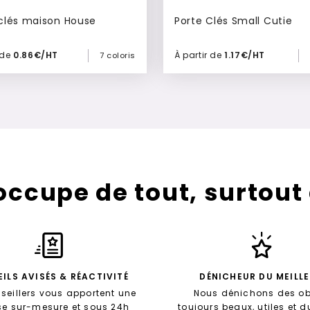
clés maison House
Porte Clés Small Cutie
 de
0.86€/HT
À partir de
1.17€/HT
7 coloris
Ajouter à mon devis
Ajouter à mon devis
’occupe de tout, surtout
ILS AVISÉS & RÉACTIVITÉ
DÉNICHEUR DU MEILL
seillers vous apportent une
Nous dénichons des ob
se sur-mesure et sous 24h
toujours beaux, utiles et 