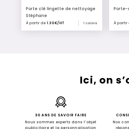
Porte clé lingette de nettoyage
Porte-
Stéphane
À partir de
1.30€/HT
À partir
1 coloris
Ajouter à mon devis
Ici, on s
30 ANS DE SAVOIR FAIRE
CONSE
Nous sommes experts dans l’objet
Nos con
publicitaire et la personnalisation
répon