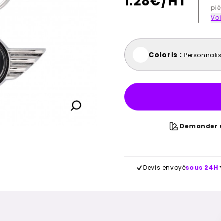
1.28
€/HT
piè
Voi
Coloris :
Personnali
Demander u
Devis envoyé
sous 24H