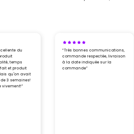
xcellente du
“Très bonnes communications,
produit
commande respectée, livraison
alité, temps
à la date indiquée sur la
ait et produit
commande”
élais qu'on avait
 de 3 semaines!
 vivement!”