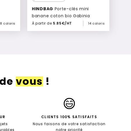
HINDBAG
Porte-clés mini
banane coton bio Gabinia
À partir de
5.85€/HT
8 coloris
14 coloris
Ajouter à mon devis
 de
vous
!
EUR
CLIENTS 100% SATISFAITS
jets
Nous faisons de votre satisfaction
durables
notre priorité