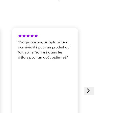
“Pragmatisme, adaptabilité et
“Un vrai b
convivialité pour un produit qui
avec New
fait son effet, livré dans les
professio
délais pour un coût optimisé.”
rythme av
humeur, u
plusieurs
des doud
avec soin
impeccabl
étoiles et
choisi ce 
satisfait
le paquet
gagner d
Aucune hé