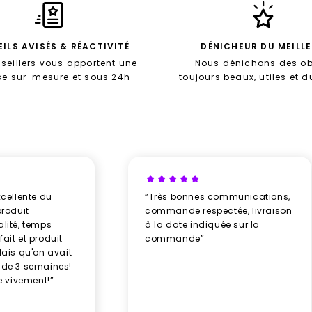
ILS AVISÉS & RÉACTIVITÉ
DÉNICHEUR DU MEILL
seillers vous apportent une
Nous dénichons des ob
se sur-mesure et sous 24h
toujours beaux, utiles et 
xcellente du
“Très bonnes communications,
produit
commande respectée, livraison
alité, temps
à la date indiquée sur la
ait et produit
commande”
élais qu'on avait
 de 3 semaines!
 vivement!”