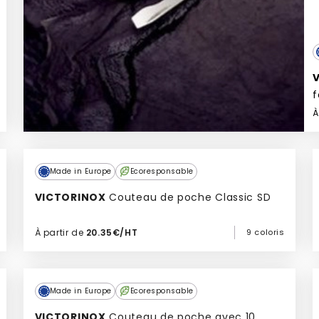
f
À
Made in Europe
Ecoresponsable
VICTORINOX
Couteau de poche Classic SD
À partir de
20.35€/HT
9 coloris
Ajouter à mon devis
Made in Europe
Ecoresponsable
VICTORINOX
Couteau de poche avec 10