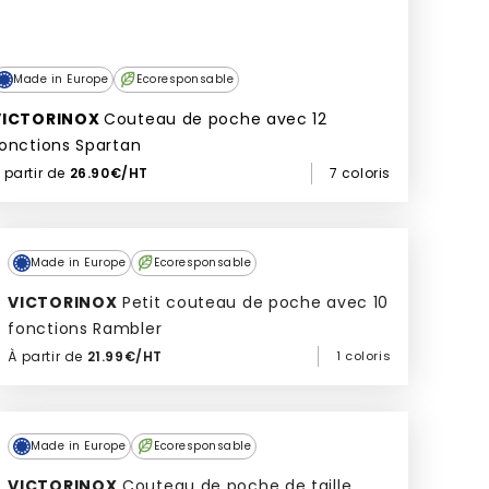
Made in Europe
Ecoresponsable
VICTORINOX
Couteau de poche avec 12
onctions Spartan
 partir de
26.90€/HT
7 coloris
Made in Europe
Ecoresponsable
VICTORINOX
Petit couteau de poche avec 10
fonctions Rambler
À partir de
21.99€/HT
1 coloris
Ajouter à mon devis
Made in Europe
Ecoresponsable
VICTORINOX
Couteau de poche de taille