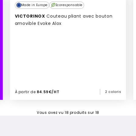
Made in Europe
Ecoresponsable
VICTORINOX
Couteau pliant avec bouton
amovible Evoke Alox
À partir de
84.59€/HT
2 coloris
Ajouter à mon devis
Vous avez vu
18
produits sur
18