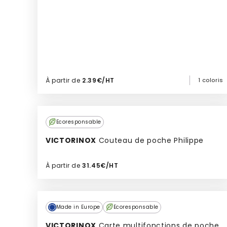
À partir de
2.39€/HT
1 coloris
Ajouter à mon devis
Ecoresponsable
VICTORINOX
Couteau de poche Philippe
À partir de
31.45€/HT
Ajouter à mon devis
Culte
Made in Europe
Ecoresponsable
VICTORINOX
Carte multifonctions de poche