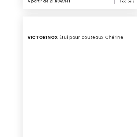
À partir de
21.63€/HT
1 coloris
Ajouter à mon devis
VICTORINOX
Étui pour couteaux Chérine