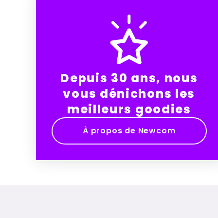
Depuis 30 ans, nous
vous dénichons les
meilleurs goodies
À propos de Newcom