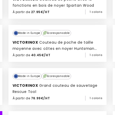
fonctions en bois de noyer Spartan Wood
À partir de
27.95€/HT
1 coloris
Ajouter à mon devis
Made in Europe
Ecoresponsable
VICTORINOX
Couteau de poche de taille
moyenne avec côtes en noyer Huntsman
wood
À partir de
40.45€/HT
1 coloris
Ajouter à mon devis
Made in Europe
Ecoresponsable
VICTORINOX
Grand couteau de sauvetage
Rescue Tool
À partir de
76.99€/HT
1 coloris
Ajouter à mon devis