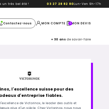
un très bel été !
03 27 28 82 80
Lun-Ven 9h-17h
e image
Contactez-nous
MON COMPTE
MON DEVIS
0
+ 30 ans
de savoir-faire
inox, l'excellence suisse pour des
adeaux d'entreprise fiables.
'excellence de Victorinox, le leader des outils et
epuis plus d'un siècle. Chez Victorinox, nous nous