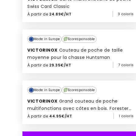
Swiss Card Classic
À partir de
24.89€/HT
3 coloris
Ajouter à mon devis
Made in Europe
Ecoresponsable
VICTORINOX
Couteau de poche de taille
moyenne pour la chasse Huntsman
À partir de
29.35€/HT
7 coloris
Ajouter à mon devis
Made in Europe
Ecoresponsable
VICTORINOX
Grand couteau de poche
multifonctions avec côtes en bois. Forester
Wood
À partir de
44.95€/HT
1 coloris
Ajouter à mon devis