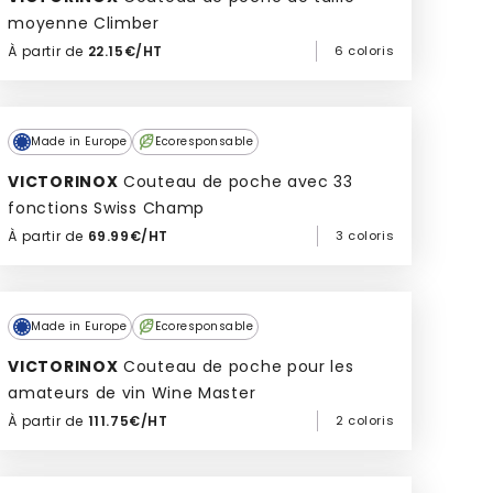
moyenne Climber
À partir de
22.15€/HT
6 coloris
Ajouter à mon devis
Made in Europe
Ecoresponsable
VICTORINOX
Couteau de poche avec 33
fonctions Swiss Champ
À partir de
69.99€/HT
3 coloris
Ajouter à mon devis
Made in Europe
Ecoresponsable
VICTORINOX
Couteau de poche pour les
amateurs de vin Wine Master
À partir de
111.75€/HT
2 coloris
Ajouter à mon devis