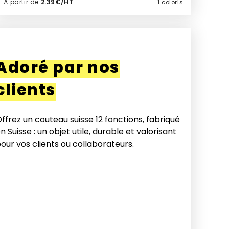
À partir de
2.39€/HT
1 coloris
Ajouter à mon devis
Adoré par nos
clients
ffrez un couteau suisse 12 fonctions, fabriqué
n Suisse : un objet utile, durable et valorisant
our vos clients ou collaborateurs.