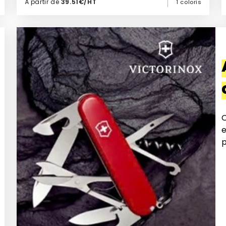
À partir de
39.51€/HT
1 coloris
Ajouter à mon devis
O
e
p