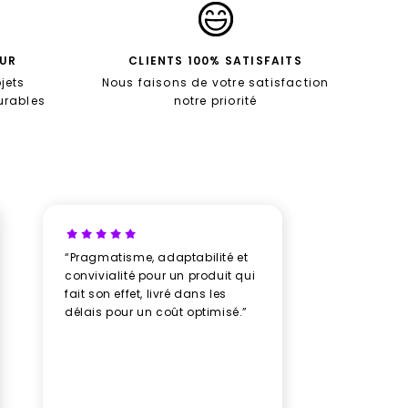
EUR
CLIENTS 100% SATISFAITS
jets
Nous faisons de votre satisfaction
durables
notre priorité
“Pragmatisme, adaptabilité et
“Un vrai b
convivialité pour un produit qui
avec New
fait son effet, livré dans les
professio
délais pour un coût optimisé.”
rythme av
humeur, u
plusieurs
des doud
avec soin
impeccabl