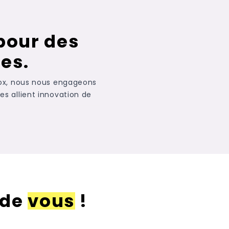
 pour des
es.
inox, nous nous engageons
res allient innovation de
 de
vous
!