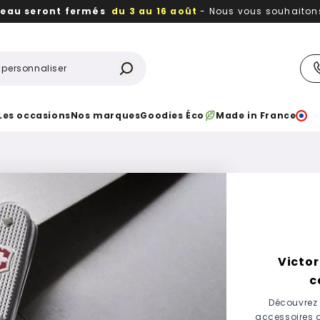
reau seront fermés
du 3 au 16 août
- Nous vous souhaitons 
utiles, durables,
des textiles et objets publicitaires
à votr
Les occasions
Nos marques
Goodies Éco
Made in France
Victor
c
Découvrez l
accessoires d