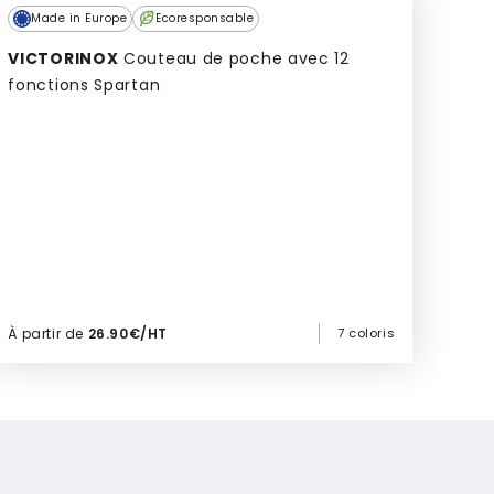
Culte
Made in Europe
Ecoresponsable
VICTORINOX
Couteau de poche avec 12
fonctions Spartan
À partir de
26.90€/HT
7 coloris
Ajouter à mon devis