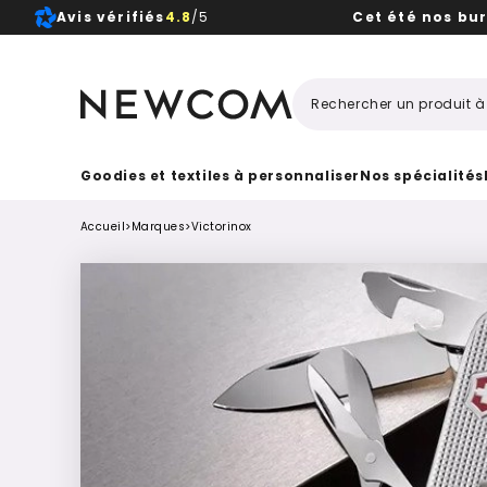
Avis vérifiés
4.8
/5
Cet été nos bu
Beaux, 
Goodies et textiles à personnaliser
Nos spécialités
Accueil
>
Marques
>
Victorinox