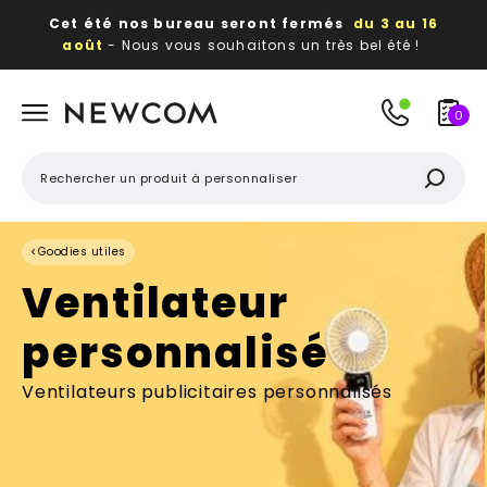
Cet été nos bureau seront fermés
du 3 au 16
août
- Nous vous souhaitons un très bel été !
Beaux, utiles, durables,
des textiles et objets
publicitaires
à votre image
0
<
Goodies utiles
Ventilateur
personnalisé
Ventilateurs publicitaires personnalisés