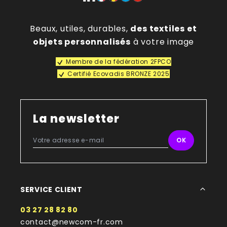
complète de vos ventilateurs publicitaires.
Selon les modèles, plusieurs techniques de
marquage sont disponibles :
Beaux, utiles, durables,
des textiles et
Tampographie
objets personnalisés
à votre image
Sérigraphie
Membre de la fédération 2FPCO
Impression digitale
Certifié Ecovadis BRONZE 2025
Quadrichromie
Votre logo, slogan ou visuel bénéficie d’un rendu
précis,
durable
et
fidèle
à votre charte graphique.
Avant production, nous vous transmettons un BAT
La newsletter
(bon à tirer) afin de valider le rendu final de votre
ventilateur personnalisé.
Quand offrir un ventilateur publicitaire personnalisé
?
Le ventilateur personnalisé est particulièrement
adapté aux événements estivaux et aux opérations
SERVICE CLIENT
à forte fréquentation.
Il peut être distribué :
03 27 28 82 80
Lors de festivals et concerts
contact@newcom-fr.com