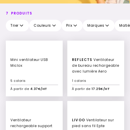
7
PRODUITS
Trier
Couleurs
Prix
Marques
Matiè
Mini ventilateur USB
REFLECTS
Ventilateur
Miclox
de bureau rechargeable
avec lumière Aero
5 coloris
1 coloris
À partir de
4.37€/HT
À partir de
17.25€/HT
Ajouter à mon devis
Ajouter à mon devis
Ventilateur
LIVOO
Ventilateur sur
rechargeable support
pied sans fil Epte