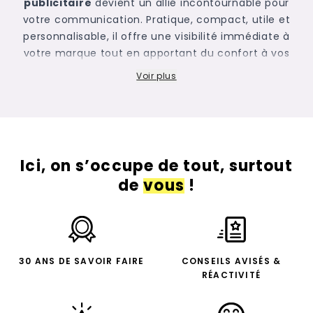
publicitaire
devient un allié incontournable pour
votre communication. Pratique, compact, utile et
personnalisable, il offre une visibilité immédiate à
votre marque tout en apportant du confort à vos
clients, prospects ou collaborateurs.
Voir plus
Très apprécié lors des salons professionnels,
festivals, événements sportifs ou opérations de
street marketing, le ventilateur personnalisé est un
objet publicitaire à forte valeur perçue. Il attire
naturellement l’attention et accompagne vos cibles
Ici, on s’occupe de tout, surtout
tout au long de la journée.
de
vous
!
Chez Newcom, nous vous proposons une large
sélection de ventilateurs personnalisables adaptés à
tous les usages et à tous les budgets.
Pourquoi choisir un ventilateur personnalisé pour
votre communication ?
30 ANS DE SAVOIR FAIRE
CONSEILS AVISÉS &
Le ventilateur personnalisé coche toutes les cases
RÉACTIVITÉ
du goodies efficace :
Objet utile et réutilisable