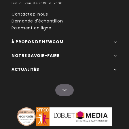
Sur des salons professionnels
Lun. au ven. de 9h00 à 17h00
Pendant des opérations de street marketing
Contactez-nous
Lors d’événements sportifs
Demande d'échantillon
En cadeau d’entreprise estival
Paiement en ligne
Dans des welcome packs collaborateurs
Lors d’événements associatifs ou grand public
À PROPOS DE NEWCOM
Offrir un goodies utile permet de créer une
expérience positive avec votre marque tout en
NOTRE SAVOIR-FAIRE
maximisant votre visibilité.
Associez votre ventilateur personnalisé à d’autres
ACTUALITÉS
goodies estivaux
Pour renforcer l’impact de votre communication,
associez votre
ventilateur publicitaire
à d’autres
objets personnalisés :
Lunettes de soleil personnalisées
Gourdes personnalisées
Tours de cou personnalisés
Bracelets personnalisés
Sacs publicitaires personnalisés