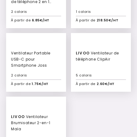
de téléphone 2 en 1
Boreal
2 coloris
1 coloris
À partir de
6.85€/HT
À partir de
218.50€/HT
Ajouter à mon devis
Ajouter à mon devis
Ventilateur Portable
LIVOO
Ventilateur de
USB-C pour
téléphone ClipAir
Smartphone Joss
2 coloris
5 coloris
À partir de
1.75€/HT
À partir de
2.60€/HT
Ajouter à mon devis
Ajouter à mon devis
LIVOO
Ventilateur
Brumisateur 2-en-1
Maïa