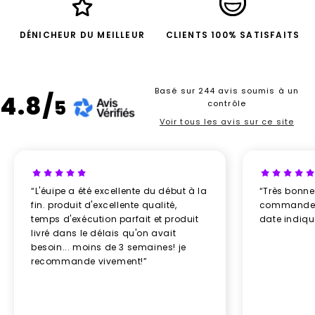
Excellente visibilité de votre logo
Produit apprécié en période estivale
DÉNICHEUR DU MEILLEUR
CLIENTS 100% SATISFAITS
Format facile à distribuer
Support original et moderne
Contrairement à certains objets publicitaires
Basé sur 244 avis soumis à un
rapidement oubliés, le ventilateur publicitaire est
4.8/
5
contrôle
conservé et utilisé immédiatement. Résultat : votre
Voir tous les avis sur ce site
marque bénéficie d’une exposition prolongée et
d’une image positive auprès de votre audience.
C’est également un excellent choix pour les
entreprises souhaitant associer leur communication
“L'éuipe a été excellente du début à la
“Très bonn
à des notions de confort, de bien-être et d’attention
fin. produit d'excellente qualité,
commande re
portée aux utilisateurs.
temps d'exécution parfait et produit
date indiq
Nos modèles de ventilateurs publicitaires
livré dans le délais qu'on avait
personnalisables
besoin... moins de 3 semaines! je
Chez Newcom, nous sélectionnons des ventilateurs
recommande vivement!”
publicitaires alliant praticité, design et qualité de
fabrication.
Vous retrouverez différents modèles adaptés à vos