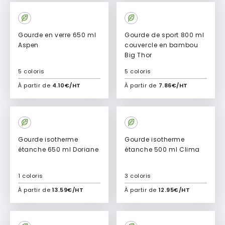
Culte
Gourde en verre 650 ml
Gourde de sport 800 ml
Aspen
couvercle en bambou
Big Thor
5 coloris
5 coloris
À partir de
4.10€/HT
À partir de
7.86€/HT
Ajouter à mon devis
Ajouter à mon devis
Gourde isotherme
Gourde isotherme
étanche 650 ml Doriane
étanche 500 ml Clima
1 coloris
3 coloris
À partir de
13.59€/HT
À partir de
12.95€/HT
Ajouter à mon devis
Ajouter à mon devis