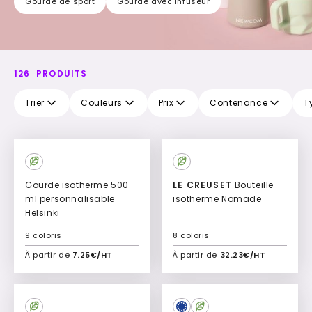
Gourde de sport
Gourde avec infuseur
126
PRODUITS
Trier
Couleurs
Prix
Contenance
T
Top
Vente
Gourde isotherme 500
LE CREUSET
Bouteille
ml personnalisable
isotherme Nomade
Helsinki
9 coloris
8 coloris
À partir de
7.25€/HT
À partir de
32.23€/HT
Ajouter à mon devis
Ajouter à mon devis