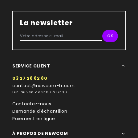
détails non négligeables, comme le fait de ne
contenir aucun produit chimique comme le bpa.
Parmi nos sélections, découvrez la gourde en verre
La newsletter
650 ML ASPEN à bouchon en acier inoxydable. Si elle
n’est pas adaptée aux boissons gazeuses, elle
profite d’une conception anti-fuite permettant
d’emporter de l’eau en toute sûreté. Cela, grâce à
son bouchon à visser.
Vous apprécierez également la gourde réutilisable
SERVICE CLIENT
sans bpa – 400 ML Gobi, au design minimaliste mais
élégant. Conçu en RPET et équipé d’un couvercle en
03 27 28 82 80
bambou, c’est un modèle de gourde écologique
contact@newcom-fr.com
destiné aux boissons froides. Selon vos besoins, vous
Lun. au ven. de 9h00 à 17h00
pourrez le personnaliser facilement avec votre logo
Contactez-nous
d’entreprise ou un message promotionnel.
Demande d'échantillon
Gourdes et bouteilles personnalisées, de
Paiement en ligne
fantastiques supports de communication
La gourde personnalisée, un cadeau d’entreprise
À PROPOS DE NEWCOM
pour toutes les cibles