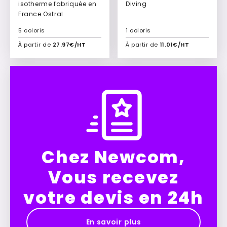
isotherme fabriquée en
Diving
France Ostral
5 coloris
1 coloris
À partir de
27.97€/HT
À partir de
11.01€/HT
Ajouter à mon devis
Ajouter à mon devis
Chez Newcom,
Vous recevez
votre devis en 24h
En savoir plus