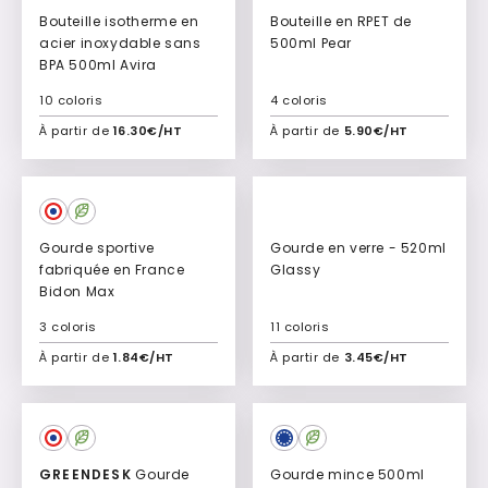
Bouteille isotherme en
Bouteille en RPET de
acier inoxydable sans
500ml Pear
BPA 500ml Avira
10 coloris
4 coloris
À partir de
16.30€/HT
À partir de
5.90€/HT
Ajouter à mon devis
Ajouter à mon devis
Gourde sportive
Gourde en verre - 520ml
fabriquée en France
Glassy
Bidon Max
3 coloris
11 coloris
À partir de
1.84€/HT
À partir de
3.45€/HT
Ajouter à mon devis
Ajouter à mon devis
GREENDESK
Gourde
Gourde mince 500ml