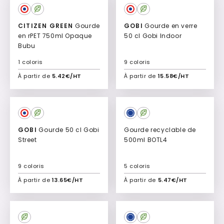
Culte
CITIZEN GREEN
Gourde
GOBI
Gourde en verre
en rPET 750ml Opaque
50 cl Gobi Indoor
Bubu
1 coloris
9 coloris
À partir de
5.42€/HT
À partir de
15.58€/HT
Ajouter à mon devis
Ajouter à mon devis
Culte
GOBI
Gourde 50 cl Gobi
Gourde recyclable de
Street
500ml BOTL4
9 coloris
5 coloris
À partir de
13.65€/HT
À partir de
5.47€/HT
Ajouter à mon devis
Ajouter à mon devis