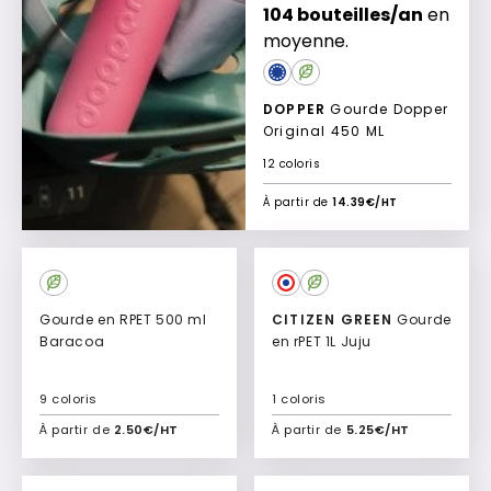
104 bouteilles/an
en
moyenne.
DOPPER
Gourde Dopper
Original 450 ML
12 coloris
À partir de
14.39€/HT
Gourde en RPET 500 ml
CITIZEN GREEN
Gourde
Baracoa
en rPET 1L Juju
9 coloris
1 coloris
À partir de
2.50€/HT
À partir de
5.25€/HT
Ajouter à mon devis
Ajouter à mon devis