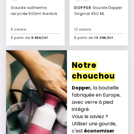
Gourde isotherme
DOPPER
Gourde Dopper
recyclée 500ml Nordvik
Original 450 ML
5 coloris
12 coloris
À partir de
9.95€/HT
À partir de
14.39€/HT
Ajouter à mon devis
Ajouter à mon devis
Notre
chouchou
Dopper,
la bouteille
fabriquée en Europe,
avec verre à pied
intégré.
Vous le saviez ?
Utiliser une gourde,
c'est
économiser