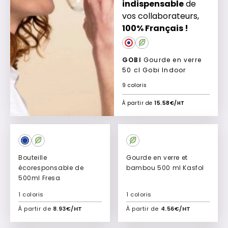
indispensable
de
vos collaborateurs,
100% Français !
GOBI
Gourde en verre
50 cl Gobi Indoor
9 coloris
À partir de
15.58€/HT
Bouteille
Gourde en verre et
écoresponsable de
bambou 500 ml Kasfol
500ml Fresa
1 coloris
1 coloris
À partir de
8.93€/HT
À partir de
4.56€/HT
Ajouter à mon devis
Ajouter à mon devis