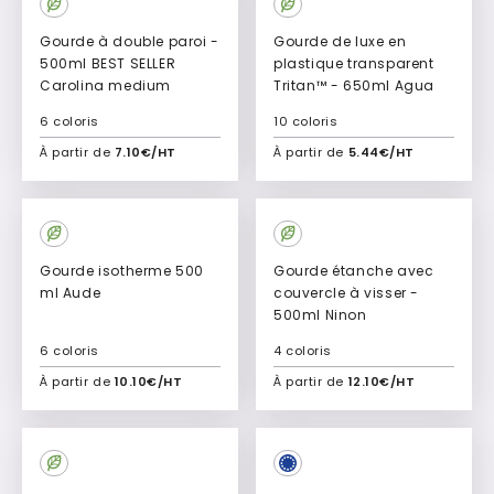
Gourde à double paroi -
Gourde de luxe en
500ml BEST SELLER
plastique transparent
Carolina medium
Tritan™ - 650ml Agua
6 coloris
10 coloris
À partir de
7.10€/HT
À partir de
5.44€/HT
Ajouter à mon devis
Ajouter à mon devis
Gourde isotherme 500
Gourde étanche avec
ml Aude
couvercle à visser -
500ml Ninon
6 coloris
4 coloris
À partir de
10.10€/HT
À partir de
12.10€/HT
Ajouter à mon devis
Ajouter à mon devis