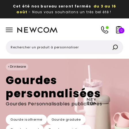
Cet été nos bureau seront fermés
du 3 au 16
août
- Nous vous souhaitons un très bel été !
Beaux, utiles, durables,
des textiles et objets
publicitaires
à votre image
0
<
Drinkware
Gourdes
personnalisées
Gourdes Personnalisables publicitaires
Gourde isotherme
Gourde graduée