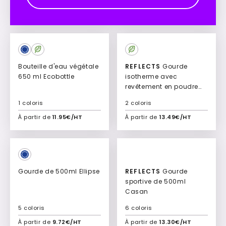
Bouteille d'eau végétale
REFLECTS
Gourde
650 ml Ecobottle
isotherme avec
revêtement en poudre
personnalisable Nizza
1 coloris
2 coloris
À partir de
11.95€/HT
À partir de
13.49€/HT
Ajouter à mon devis
Ajouter à mon devis
Gourde de 500ml Ellipse
REFLECTS
Gourde
sportive de 500ml
Casan
5 coloris
6 coloris
À partir de
9.72€/HT
À partir de
13.30€/HT