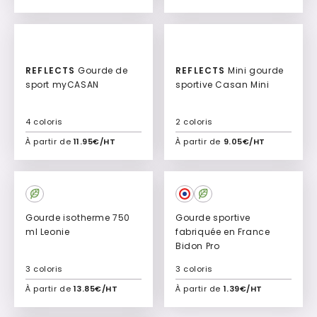
Ajouter à mon devis
Ajouter à mon devis
REFLECTS
Gourde de
REFLECTS
Mini gourde
sport myCASAN
sportive Casan Mini
4 coloris
2 coloris
À partir de
11.95€/HT
À partir de
9.05€/HT
Ajouter à mon devis
Ajouter à mon devis
Gourde isotherme 750
Gourde sportive
ml Leonie
fabriquée en France
Bidon Pro
3 coloris
3 coloris
À partir de
13.85€/HT
À partir de
1.39€/HT
Ajouter à mon devis
Ajouter à mon devis