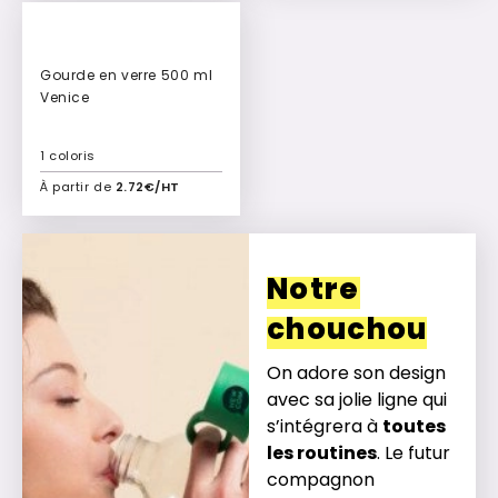
Gourde en verre 500 ml
Venice
1 coloris
À partir de
2.72€/HT
Ajouter à mon devis
Notre
chouchou
On adore son design
avec sa jolie ligne qui
s’intégrera à
toutes
les routines
. Le futur
compagnon