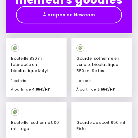
meilleurs goodies
À propos de Newcom
Bouteille 830 ml
Gourde isotherme en
fabriquée en
verre et bioplastique
bioplastique Kutyl
550 ml Selfoss
1 coloris
1 coloris
À partir de
4.85€/HT
À partir de
5.55€/HT
Ajouter à mon devis
Ajouter à mon devis
Bouteille isotherme 500
Gourde de sport 650 ml
ml Isogo
Rider