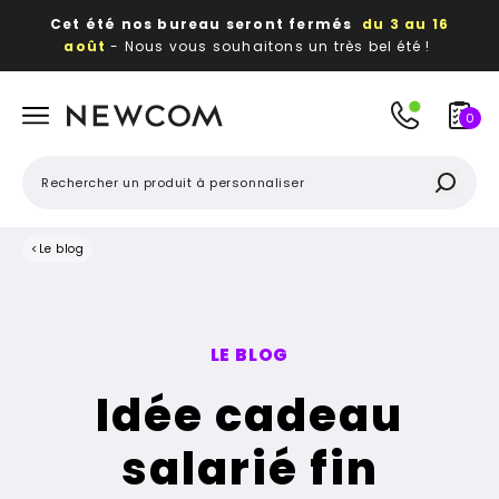
Cet été nos bureau seront fermés
du 3 au 16
août
- Nous vous souhaitons un très bel été !
Beaux, utiles, durables,
des textiles et objets
publicitaires
à votre image
0
<
Le blog
LE BLOG
Idée cadeau
salarié fin