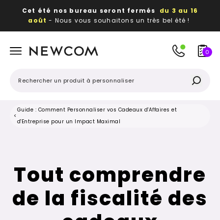
Cet été nos bureau seront fermés
du 3 au 16
août
- Nous vous souhaitons un très bel été !
Beaux, utiles, durables,
des textiles et objets
publicitaires
à votre image
0
Guide : Comment Personnaliser vos Cadeaux d'Affaires et
<
d'Entreprise pour un Impact Maximal
Tout comprendre
de la fiscalité des