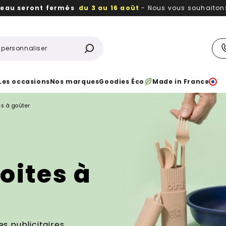
reau seront fermés
du 3 au 16 août
- Nous vous souhaitons 
utiles, durables,
des textiles et objets publicitaires
à votr
Les occasions
Nos marques
Goodies Éco
Made in France
es à goûter
oites à
s publicitaires