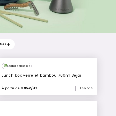
ltres
Ecoresponsable
Lunch box verre et bambou 700ml Bejar
À partir de
8.05€/HT
1 coloris
Ajouter à mon devis