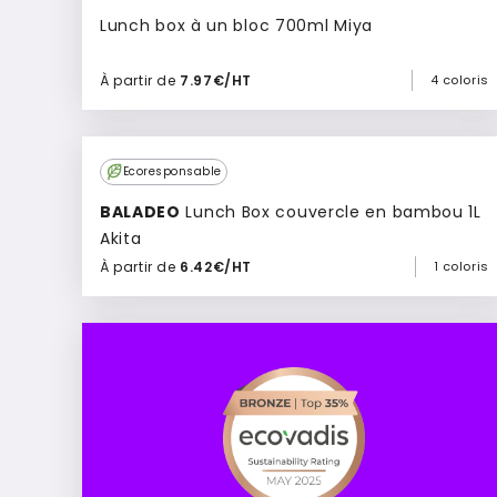
Lunch box à un bloc 700ml Miya
À partir de
7.97€/HT
4 coloris
Ajouter à mon devis
Ecoresponsable
BALADEO
Lunch Box couvercle en bambou 1L
Akita
À partir de
6.42€/HT
1 coloris
Ajouter à mon devis