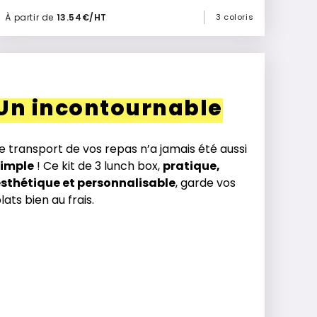
À partir de
13.54€/HT
3 coloris
Ajouter à mon devis
Un incontournable
e transport de vos repas n’a jamais été aussi
simple
! Ce kit de 3 lunch box,
pratique,
esthétique et personnalisable
, garde vos
lats bien au frais.