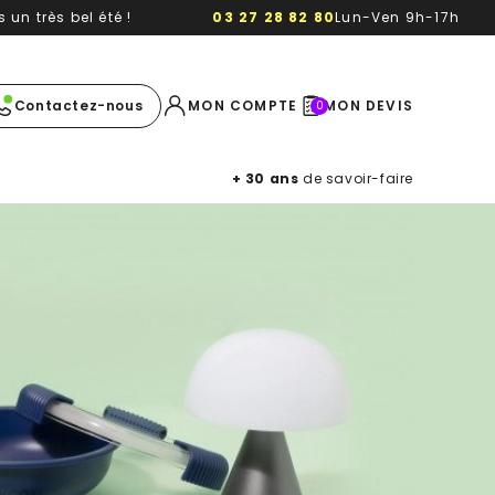
un très bel été !
03 27 28 82 80
Lun-Ven 9h-17h
e image
Contactez-nous
MON COMPTE
MON DEVIS
0
+ 30 ans
de savoir-faire