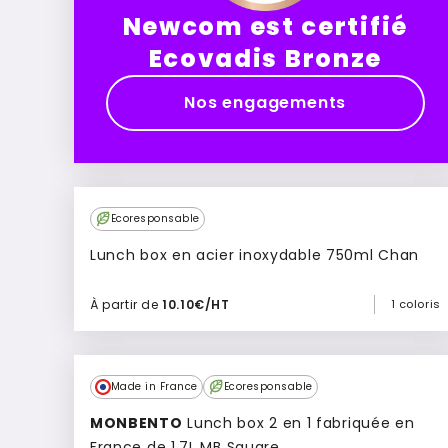
Newcom est certifié
Ecovadis Bronze
Nos engagements
Ecoresponsable
Lunch box en acier inoxydable 750ml Chan
À partir de
10.10€/HT
1 coloris
Ajouter à mon devis
Made in France
Ecoresponsable
MONBENTO
Lunch box 2 en 1 fabriquée en
France de 1,7L MB Square