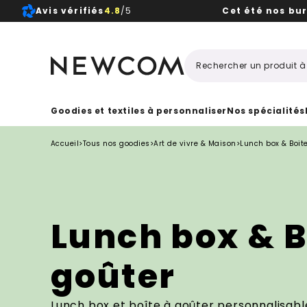
Avis vérifiés
4.8
/5
Cet été nos bu
Beaux, 
Goodies et textiles à personnaliser
Nos spécialités
Accueil
>
Tous nos goodies
>
Art de vivre & Maison
>
Lunch box & Boit
Lunch box & B
goûter
Lunch box et boîte à goûter personnalisable