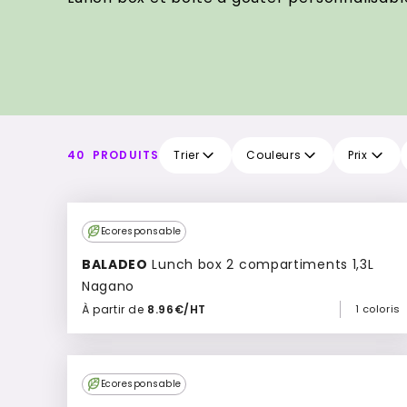
40
PRODUITS
Trier
Couleurs
Prix
Ecoresponsable
BALADEO
Lunch box 2 compartiments 1,3L
Nagano
À partir de
8.96€/HT
1 coloris
Ajouter à mon devis
Ecoresponsable