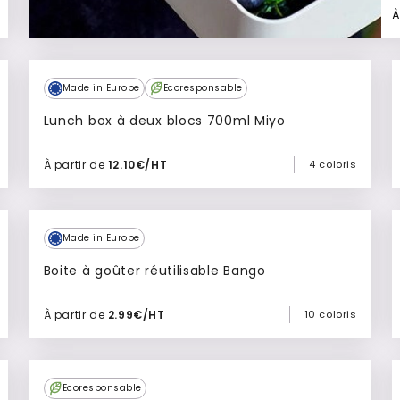
À
Made in Europe
Ecoresponsable
Lunch box à deux blocs 700ml Miyo
À partir de
12.10€/HT
4 coloris
Ajouter à mon devis
Made in Europe
Boite à goûter réutilisable Bango
À partir de
2.99€/HT
10 coloris
Ajouter à mon devis
Ecoresponsable