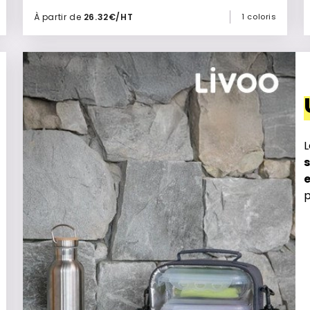
À partir de
26.32€/HT
1 coloris
Ajouter à mon devis
L
p