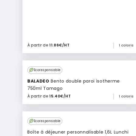
À partir de
11.86€/HT
1 coloris
Ajouter à mon devis
Ecoresponsable
BALADEO
Bento double paroi isotherme
750ml Tamago
À partir de
15.40€/HT
1 coloris
Ajouter à mon devis
Ecoresponsable
Boîte à déjeuner personnalisable 1,6L Lunchi