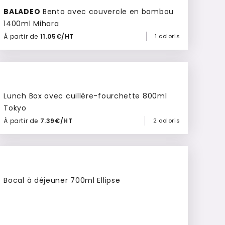
BALADEO
Bento avec couvercle en bambou
1400ml Mihara
À partir de
11.05€/HT
1 coloris
Ajouter à mon devis
Lunch Box avec cuillère-fourchette 800ml
Tokyo
À partir de
7.39€/HT
2 coloris
Ajouter à mon devis
Bocal à déjeuner 700ml Ellipse