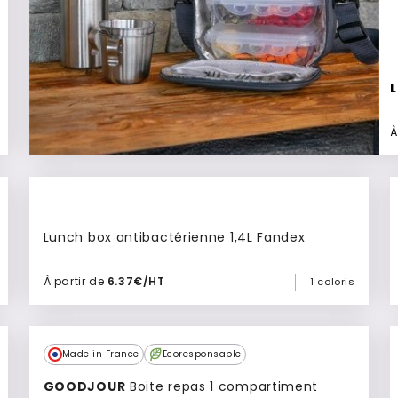
À
Lunch box antibactérienne 1,4L Fandex
À partir de
6.37€/HT
1 coloris
Ajouter à mon devis
Made in France
Ecoresponsable
GOODJOUR
Boite repas 1 compartiment