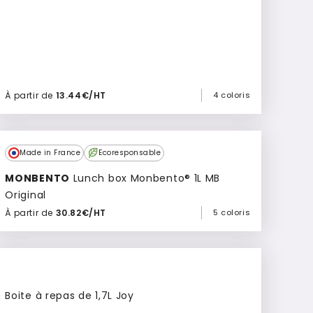
À partir de
13.44€/HT
4 coloris
Ajouter à mon devis
Made in France
Ecoresponsable
MONBENTO
Lunch box Monbento® 1L MB
Original
À partir de
30.82€/HT
5 coloris
Ajouter à mon devis
Boite à repas de 1,7L Joy