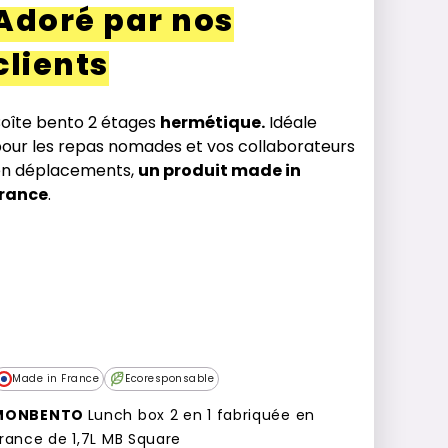
Adoré par nos
clients
oîte bento 2 étages
hermétique.
Idéale
our les repas nomades et vos collaborateurs
en déplacements,
un produit made in
france
.
Made in France
Ecoresponsable
MONBENTO
Lunch box 2 en 1 fabriquée en
rance de 1,7L MB Square