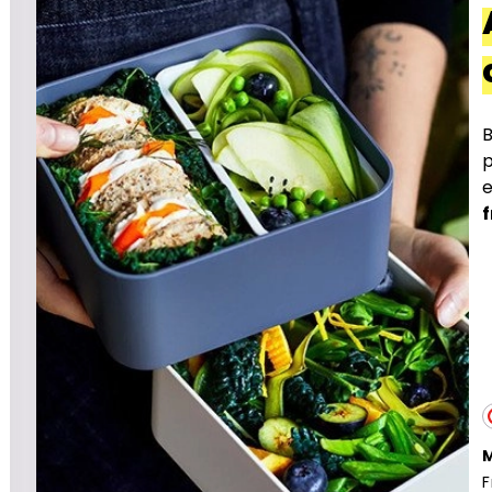
B
p
F