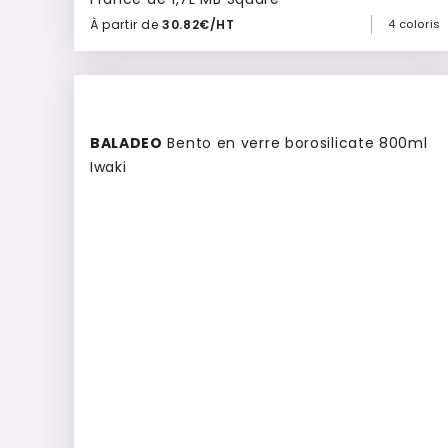
À partir de
30.82€/HT
4 coloris
Ajouter à mon devis
BALADEO
Bento en verre borosilicate 800ml
Iwaki