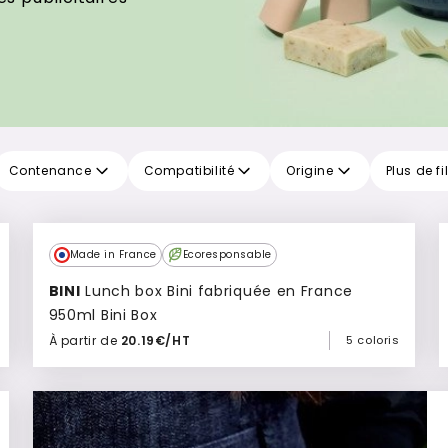
Contenance
Compatibilité
Origine
Plus de fi
Made in France
Ecoresponsable
BINI
Lunch box Bini fabriquée en France
950ml Bini Box
À partir de
20.19€/HT
5 coloris
Ajouter à mon devis