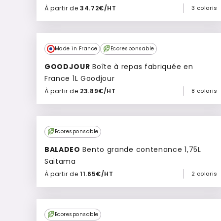
À partir de
34.72€/HT
3 coloris
Ajouter à mon devis
Made in France
Ecoresponsable
GOODJOUR
Boîte à repas fabriquée en
France 1L Goodjour
À partir de
23.89€/HT
8 coloris
Ajouter à mon devis
Ecoresponsable
BALADEO
Bento grande contenance 1,75L
Saitama
À partir de
11.65€/HT
2 coloris
Ajouter à mon devis
Ecoresponsable