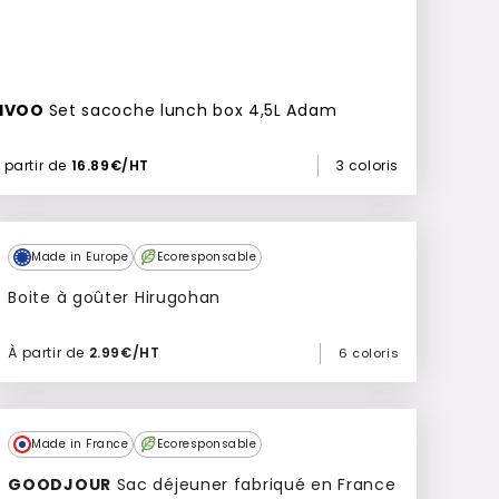
LIVOO
Set sacoche lunch box 4,5L Adam
 partir de
16.89€/HT
3 coloris
Made in Europe
Ecoresponsable
Boite à goûter Hirugohan
À partir de
2.99€/HT
6 coloris
Ajouter à mon devis
Made in France
Ecoresponsable
GOODJOUR
Sac déjeuner fabriqué en France