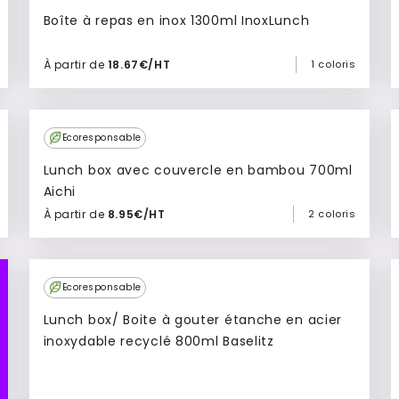
Boîte à repas en inox 1300ml InoxLunch
À partir de
18.67€/HT
1 coloris
Ajouter à mon devis
Ecoresponsable
Lunch box avec couvercle en bambou 700ml
Aichi
À partir de
8.95€/HT
2 coloris
Ajouter à mon devis
Ecoresponsable
Lunch box/ Boite à gouter étanche en acier
inoxydable recyclé 800ml Baselitz