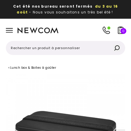
Cet été nos bureau seront fermés
du 3 au 16
août
- Nous vous souhaitons un très bel été !
Beaux, utiles, durables,
des textiles et objets
publicitaires
à votre image
0
<
Lunch box & Boites à goûter