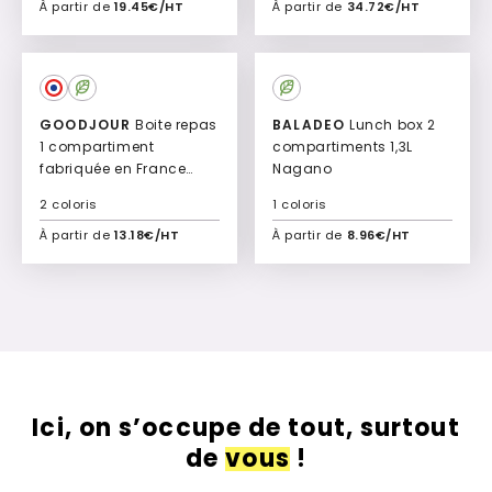
À partir de
19.45€/HT
À partir de
34.72€/HT
Ajouter à mon devis
Ajouter à mon devis
GOODJOUR
Boite repas
BALADEO
Lunch box 2
1 compartiment
compartiments 1,3L
fabriquée en France
Nagano
Lunara
2 coloris
1 coloris
À partir de
13.18€/HT
À partir de
8.96€/HT
Ajouter à mon devis
Ajouter à mon devis
Ici, on s’occupe de tout, surtout
de
vous
!