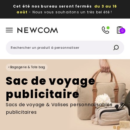
Cet été nos bureau seront fermés
du 3 au 16
août
- Nous vous souhaitons un très bel été !
Beaux, utiles, durables,
des textiles et objets
publicitaires
à votre image
0
<
Bagagerie & Tote bag
Sac de voyage
publicitaire
Sacs de voyage & Valises personnalisables
publicitaires