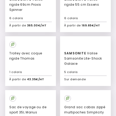
rigide 69cm Proxis
rigide 55 cm Essens
Spinner
6 coloris
6 coloris
À partir de
365.00€/HT
À partir de
169.65€/HT
Ajouter à mon devis
Ajouter à mon devis
Trolley avec coque
SAMSONITE
Valise
rigide Thomas
Samsonite Lite-Shock
Galaxie
1 coloris
5 coloris
À partir de
43.35€/HT
Sur demande
Ajouter à mon devis
Ajouter à mon devis
Sac de voyage ou de
Grand sac cabas zippé
sport 35L Marius
multipoches Simplicity