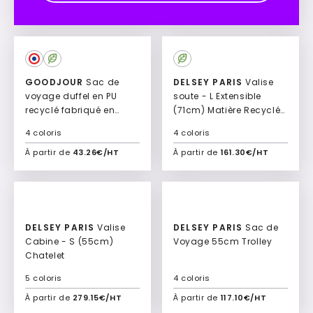
GOODJOUR
Sac de
DELSEY PARIS
Valise
voyage duffel en PU
soute - L Extensible
recyclé fabriqué en
(71cm) Matière Recyclée
France Valrik
Belmont Plus
4 coloris
4 coloris
À partir de
43.26€/HT
À partir de
161.30€/HT
Ajouter à mon devis
Ajouter à mon devis
DELSEY PARIS
Valise
DELSEY PARIS
Sac de
Cabine - S (55cm)
Voyage 55cm Trolley
Chatelet
5 coloris
4 coloris
À partir de
279.15€/HT
À partir de
117.10€/HT