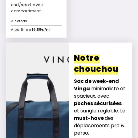
end/sport avec
compartiment
chaussures 34L Denali
3 coloris
À partir de
19.55€/HT
Ajouter à mon devis
Notre
chouchou
Sac de week-end
Vinga
minimaliste et
spacieux, avec
poches sécurisées
et sangle réglable. Le
must-have
des
déplacements pro &
perso.