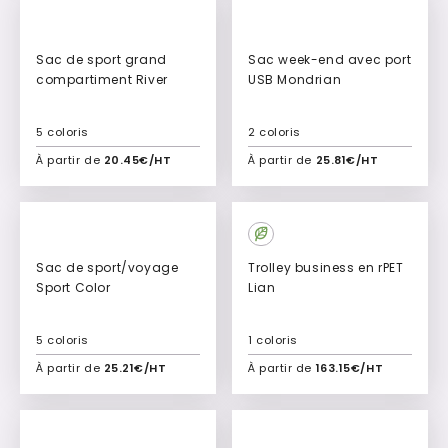
Sac de sport grand
Sac week-end avec port
compartiment River
USB Mondrian
5 coloris
2 coloris
À partir de
20.45€/HT
À partir de
25.81€/HT
Ajouter à mon devis
Ajouter à mon devis
Sac de sport/voyage
Trolley business en rPET
Sport Color
Lian
5 coloris
1 coloris
À partir de
25.21€/HT
À partir de
163.15€/HT
Ajouter à mon devis
Ajouter à mon devis