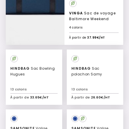
VINGA
Sac de voyage
Baltimore Weekend
4 coloris
À partir de
37.99€/HT
HINDBAG
Sac Bowling
HINDBAG
Sac
Hugues
polochon Samy
13 coloris
13 coloris
À partir de
33.65€/HT
À partir de
26.60€/HT
Ajouter à mon devis
Ajouter à mon devis
SAMSONITE
Valise
SAMSONITE
Valise