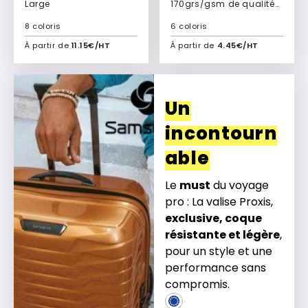
Large
170grs/gsm de qualité
Palma
8 coloris
6 coloris
À partir de
11.15€/HT
À partir de
4.45€/HT
Ajouter à mon devis
Ajouter à mon devis
Un
incontourn
able
Le
must
du voyage
pro : La valise Proxis,
exclusive, coque
résistante et légère
,
pour un style et une
performance sans
compromis.