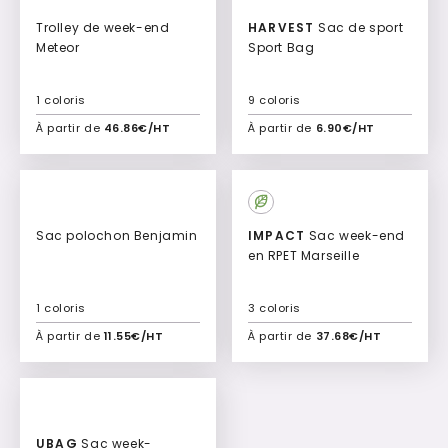
Trolley de week-end
HARVEST
Sac de sport
Meteor
Sport Bag
1 coloris
9 coloris
À partir de
46.86€/HT
À partir de
6.90€/HT
Ajouter à mon devis
Ajouter à mon devis
Sac polochon Benjamin
IMPACT
Sac week-end
en RPET Marseille
1 coloris
3 coloris
À partir de
11.55€/HT
À partir de
37.68€/HT
Ajouter à mon devis
Ajouter à mon devis
UBAG
Sac week-