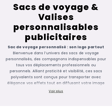
Sacs de voyage &
Valises
personnalisables
publicitaires
Sac de voyage personnalisé : son logo partout
Bienvenue dans l’univers des sacs de voyage
personnalisés, des compagnons indispensables pour
tous vos déplacements professionnels ou
personnels. Alliant praticité et visibilité, ces sacs
polyvalents sont conçus pour transporter avec
élégance vos effets tout en diffusant votre image
de marque. Chez Newcom, nous vous réservons une
Voir plus
gamme diversifiée de sacs de voyage
personnalisables, allant du
sac de voyage
publicitaire pliable
au
trolley rigide
, en passant