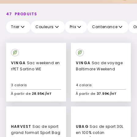
47
PRODUITS
Trier
Couleurs
Prix
Contenance
O
Culte
VINGA
Sac weekend en
VINGA
Sac de voyage
rPET Sortino WE
Baltimore Weekend
3 coloris
4 coloris
À partir de
28.95€/HT
À partir de
37.99€/HT
Ajouter à mon devis
Ajouter à mon devis
HARVEST
Sac de sport
UBAG
Sac de sport 30L
grand format Sport Bag
en 100% coton