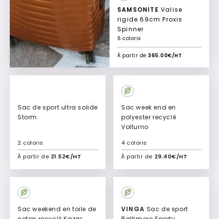
SAMSONITE
Valise
rigide 69cm Proxis
Spinner
6 coloris
À partir de
365.00€/HT
Sac de sport ultra solide
Sac week end en
Storm
polyester recyclé
Volturno
2 coloris
4 coloris
À partir de
21.52€/HT
À partir de
29.40€/HT
Ajouter à mon devis
Ajouter à mon devis
Sac weekend en toile de
VINGA
Sac de sport
coton recyclé Kazar
Baltimore Sporty