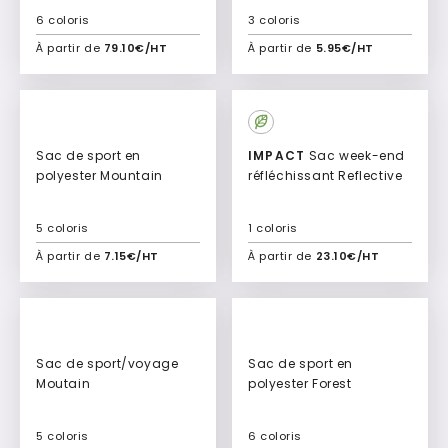
6 coloris
3 coloris
À partir de
79.10€/HT
À partir de
5.95€/HT
Ajouter à mon devis
Ajouter à mon devis
Sac de sport en
IMPACT
Sac week-end
polyester Mountain
réfléchissant Reflective
5 coloris
1 coloris
À partir de
7.15€/HT
À partir de
23.10€/HT
Ajouter à mon devis
Ajouter à mon devis
Sac de sport/voyage
Sac de sport en
Moutain
polyester Forest
5 coloris
6 coloris