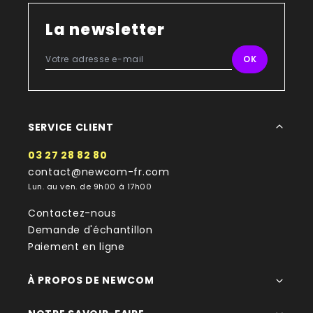
zippées et passants à styloss en font un allié
pratique pour des séjours de courte durée.
La newsletter
Pour ceux qui privilégient la solidité et la sécurité, un
produit comme le trolley rigide CELESTE en ABS avec
cadenas intégré est un choix judicieux. Ses quatre
roues pivotantes à 360° facilitent les déplacements,
alors que sa pochette intérieure offre un rangement
sécurité. Parfait pour les
voyages
d’affaires
SERVICE CLIENT
nécessitant une protection optimale des effets
personnels.
03 27 28 82 80
Notre sélection comprend également des sacs à dos
contact@newcom-fr.com
avec compartiment ordinateur, à la fois fonctionnel,
Lun. au ven. de 9h00 à 17h00
pratique et moderne. Equipé d’un compartiment
Contactez-nous
rembourré pour un PC portable de 17 pouces, une
Demande d'échantillon
sortie USB, et des poches dédiées pour les objets de
Paiement en ligne
valeur, il devient l’accessoire idéal pour les
collaborateurs
ou les businessmen en
À PROPOS DE NEWCOM
déplacement.
L’équipe de Newcom a aussi pensé aux amateurs de