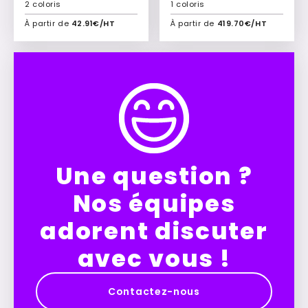
2 coloris
1 coloris
À partir de
42.91€/HT
À partir de
419.70€/HT
Ajouter à mon devis
Ajouter à mon devis
Une question ?
Nos équipes
adorent discuter
avec vous !
Contactez-nous