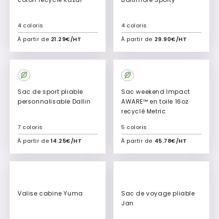
4 coloris
4 coloris
À partir de
21.29€/HT
À partir de
29.90€/HT
Ajouter à mon devis
Ajouter à mon devis
Culte
Sac de sport pliable
Sac weekend Impact
personnalisable Dallin
AWARE™ en toile 16oz
recyclé Metric
7 coloris
5 coloris
À partir de
14.25€/HT
À partir de
45.78€/HT
Ajouter à mon devis
Ajouter à mon devis
Valise cabine Yuma
Sac de voyage pliable
Jan