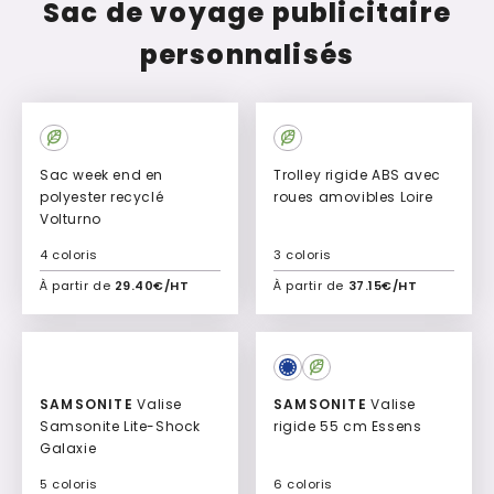
Sac de voyage publicitaire
personnalisés
Sac week end en
Trolley rigide ABS avec
polyester recyclé
roues amovibles Loire
Volturno
4 coloris
3 coloris
À partir de
29.40€/HT
À partir de
37.15€/HT
Ajouter à mon devis
Ajouter à mon devis
SAMSONITE
Valise
SAMSONITE
Valise
Samsonite Lite-Shock
rigide 55 cm Essens
Galaxie
5 coloris
6 coloris