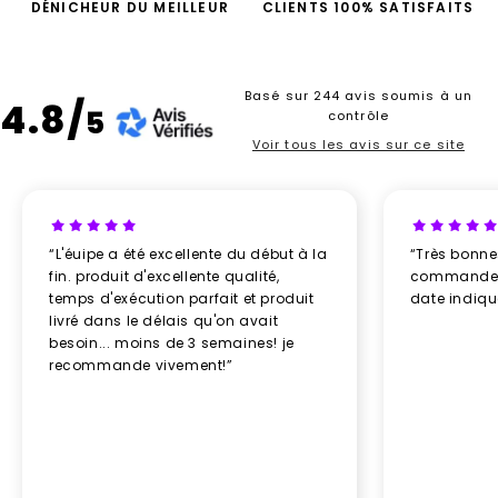
DÉNICHEUR DU MEILLEUR
CLIENTS 100% SATISFAITS
Basé sur 244 avis soumis à un
4.8/
5
contrôle
Voir tous les avis sur ce site
“L'éuipe a été excellente du début à la
“Très bonn
fin. produit d'excellente qualité,
commande re
temps d'exécution parfait et produit
date indiq
livré dans le délais qu'on avait
besoin... moins de 3 semaines! je
recommande vivement!”