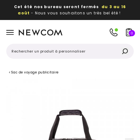
Cet été nos bureau seront fermés
du 3 au 16
août
- Nous vous souhaitons un très bel été !
Beaux, utiles, durables,
des textiles et objets
publicitaires
à votre image
0
<
Sac de voyage publicitaire