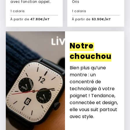
avec fonction appel
Oris
Tokai
1 coloris
1 coloris
À partir de
47.80€/HT
À partir de
63.90€/HT
Ajouter à mon devis
Ajouter à mon devis
Notre
chouchou
Bien plus qu’une
montre : un
concentré de
technologie à votre
poignet ! Tendance,
connectée et design,
elle vous suit partout
avec style.