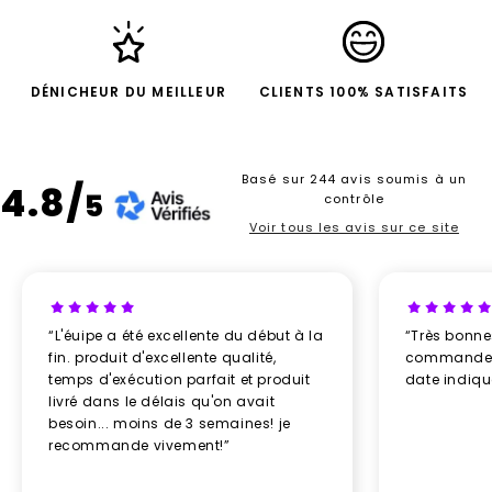
elle se démarque par sa valeur ajoutée : un objet
utile dans le sport, le travail et la gestion du bien-
être au quotidien.
DÉNICHEUR DU MEILLEUR
CLIENTS 100% SATISFAITS
Une montre connectée est un
cadeau high tech
qui séduit toutes les générations. Avec son
écran
tactile
, ses nombreuses
fonctions santé
et ses
Basé sur 244 avis soumis à un
options de personnalisation, elle devient un
goodies
4.8/
5
contrôle
intelligent
qui assure une visibilité continue de
Voir tous les avis sur ce site
votre marque.
Pourquoi ne pas surprendre vos clients avec un
cadeau d’entreprise pratique
qu’ils porteront au
poignet chaque jour ? Vous leur offrez bien plus
“L'éuipe a été excellente du début à la
“Très bonn
qu’un simple produit : un compagnon de vie
fin. produit d'excellente qualité,
commande re
connecté.
temps d'exécution parfait et produit
date indiq
Montre connectée personnalisable : un concentré
livré dans le délais qu'on avait
de technologie au service de vos clients
besoin... moins de 3 semaines! je
La force d’une
montre connectée
recommande vivement!”
personnalisable
réside dans la richesse de ses