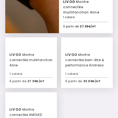
LIVOO
Montre
connectée
multifonction Aline
1 coloris
À partir de
27.39€/HT
LIVOO
Montre
LIVOO
Montre
connectée multifonction
connectée bien-être &
Aline
performance Andreas
1 coloris
1 coloris
À partir de
27.39€/HT
À partir de
33.09€/HT
Ajouter à mon devis
Ajouter à mon devis
LIVOO
Montre
connectée AMOLED