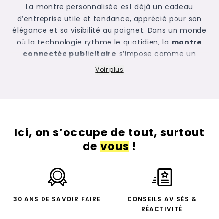
La
montre personnalisée
est déjà un cadeau
d’entreprise utile et tendance, apprécié pour son
élégance et sa visibilité au poignet. Dans un monde
où la technologie rythme le quotidien, la
montre
connectée publicitaire
s’impose comme un
cadeau d’affaires
incontournable
. Plus qu’un
Voir plus
simple accessoire, elle devient un outil de
communication puissant. Offerte à vos
collaborateurs ou clients, elle valorise votre marque
tout en accompagnant son utilisateur dans chaque
instant de la journée. De même, un
réveil
Ici, on s’occupe de tout, surtout
personnalisé
ou une
horloge personnalisée
peuvent
de
vous
!
être intégrés dans vos stratégies marketing pour
garantir une visibilité durable.
Pourquoi choisir une montre connectée
personnalisée comme cadeau d’affaires ?
Opter pour une
montre connectée personnalisée
,
30 ANS DE SAVOIR FAIRE
CONSEILS AVISÉS &
c’est associer votre entreprise à l’innovation et à la
RÉACTIVITÉ
modernité. Dans l’univers des
objets publicitaires
,