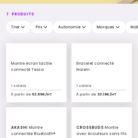
7
PRODUITS
Trier
Prix
Autonomie
Marques
Mat
Montre écran tactile
Bracelet connecté
connecté Tessa
Narem
1 coloris
1 coloris
À partir de
53.89€/HT
À partir de
33.18€/HT
Ajouter à mon devis
Ajouter à mon devis
New
AKASHI
Montre
CROSSBUDS
Montre
connectée Bluetooth®
avec écouteurs sans fils