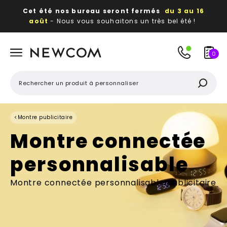
Cet été nos bureau seront fermés
du 3 au 16
août
- Nous vous souhaitons un très bel été !
Beaux, utiles, durables,
des textiles et objets
publicitaires
à votre image
0
<
Montre publicitaire
Montre connectée
personnalisable
Montre connectée personnalisable publicitaire