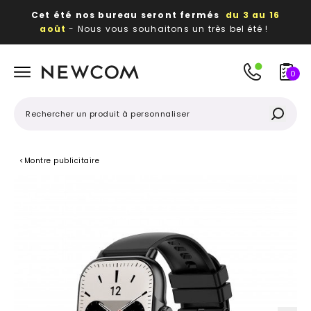
Cet été nos bureau seront fermés
du 3 au 16
août
- Nous vous souhaitons un très bel été !
Beaux, utiles, durables,
des textiles et objets
publicitaires
à votre image
0
<
Montre publicitaire