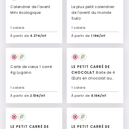
Calendrier de l'avent
Le plus petit calendrier
Mini écologique
de l'avent du monde
Suko
1 coloris
1 coloris
À partir de
4.37€/HT
À partir de
1.19€/HT
Ajouter à mon devis
Ajouter à mon devis
Carte de vœux 1 carré
LE PETIT CARRÉ DE
4g Lugano
CHOCOLAT
Boite de 4
Œufs en chocolat au
lait ou noir Douceur
1 coloris
1 coloris
À partir de
2.51€/HT
À partir de
9.16€/HT
Ajouter à mon devis
Ajouter à mon devis
LE PETIT CARRÉ DE
LE PETIT CARRÉ DE