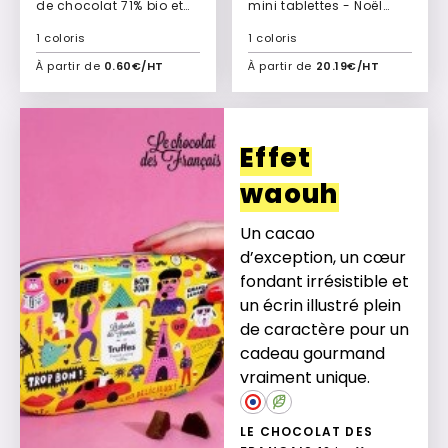
de chocolat 71% bio et
mini tablettes - Noël
équitable Carré
Mini trio
1 coloris
1 coloris
À partir de
0.60€/HT
À partir de
20.19€/HT
Ajouter à mon devis
Ajouter à mon devis
Effet
waouh
Un cacao
d’exception, un cœur
fondant irrésistible et
un écrin illustré plein
de caractère pour un
cadeau gourmand
vraiment unique.
LE CHOCOLAT DES