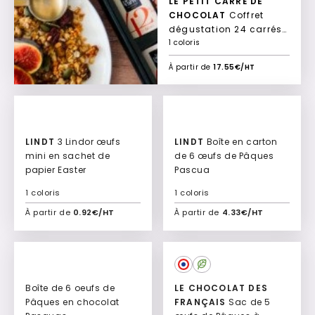
LE PETIT CARRÉ DE
CHOCOLAT
Coffret
dégustation 24 carrés
Dégustation
1 coloris
À partir de
17.55€/HT
LINDT
3 Lindor œufs
LINDT
Boîte en carton
mini en sachet de
de 6 œufs de Pâques
papier Easter
Pascua
1 coloris
1 coloris
À partir de
0.92€/HT
À partir de
4.33€/HT
Ajouter à mon devis
Ajouter à mon devis
Boîte de 6 oeufs de
LE CHOCOLAT DES
Pâques en chocolat
FRANÇAIS
Sac de 5