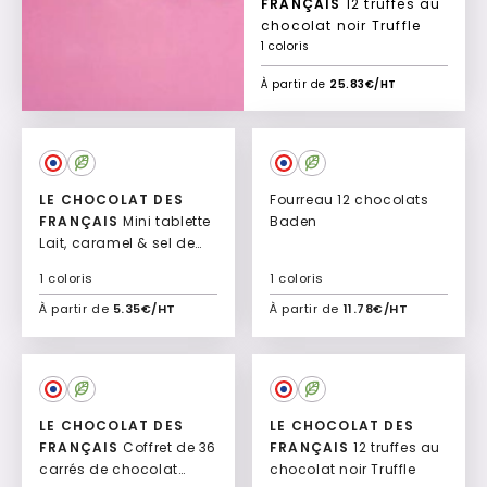
FRANÇAIS
12 truffes au
chocolat noir Truffle
1 coloris
À partir de
25.83€/HT
LE CHOCOLAT DES
Fourreau 12 chocolats
FRANÇAIS
Mini tablette
Baden
Lait, caramel & sel de
Guérande Danseuses
1 coloris
1 coloris
À partir de
5.35€/HT
À partir de
11.78€/HT
Ajouter à mon devis
Ajouter à mon devis
LE CHOCOLAT DES
LE CHOCOLAT DES
FRANÇAIS
Coffret de 36
FRANÇAIS
12 truffes au
carrés de chocolat
chocolat noir Truffle