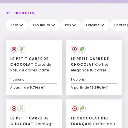
35
PRODUITS
Trier
Couleurs
Prix
Origine
Ecores
LE PETIT CARRÉ DE
LE PETIT CARRÉ DE
CHOCOLAT
Carte de
CHOCOLAT
Coffret
vœux 9 carrés Carte
élégance 16 carrés
Elégance
1 coloris
1 coloris
À partir de
5.71€/HT
À partir de
13.85€/HT
Ajouter à mon devis
Ajouter à mon devis
LE PETIT CARRÉ DE
LE CHOCOLAT DES
CHOCOLAT
Carré 4gr
FRANÇAIS
Coffret de 3