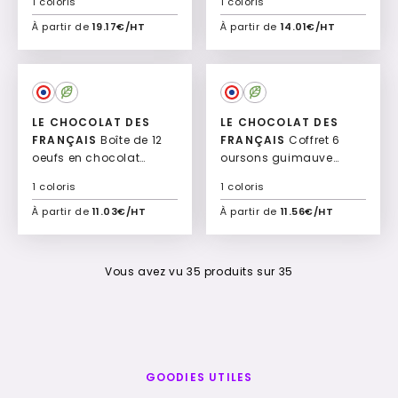
1 coloris
1 coloris
Personnalisé Praloria
À partir de
19.17€/HT
À partir de
14.01€/HT
Ajouter à mon devis
Ajouter à mon devis
LE CHOCOLAT DES
LE CHOCOLAT DES
FRANÇAIS
Boîte de 12
FRANÇAIS
Coffret 6
oeufs en chocolat
oursons guimauve
Pâques Ovelis
enrobés de chocolat
1 coloris
1 coloris
Gourmely
À partir de
11.03€/HT
À partir de
11.56€/HT
Ajouter à mon devis
Ajouter à mon devis
Vous avez vu
35
produits sur
35
GOODIES UTILES