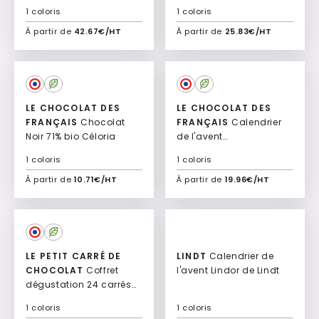
Lusnia
1 coloris
1 coloris
À partir de
42.67€/HT
À partir de
25.83€/HT
Ajouter à mon devis
Ajouter à mon devis
LE CHOCOLAT DES
LE CHOCOLAT DES
FRANÇAIS
Chocolat
FRANÇAIS
Calendrier
Noir 71% bio Céloria
de l'avent
personnalisable bio
1 coloris
1 coloris
Shaka
À partir de
10.71€/HT
À partir de
19.96€/HT
Ajouter à mon devis
Ajouter à mon devis
Culte
LE PETIT CARRÉ DE
LINDT
Calendrier de
CHOCOLAT
Coffret
l'avent Lindor de Lindt
dégustation 24 carrés
Dégustation
1 coloris
1 coloris