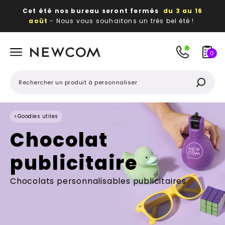
Cet été nos bureau seront fermés
du 3 au 16
août
- Nous vous souhaitons un très bel été !
Beaux, utiles, durables,
des textiles et objets
publicitaires
à votre image
0
<
Goodies utiles
Chocolat
publicitaire
Chocolats personnalisables publicitaires