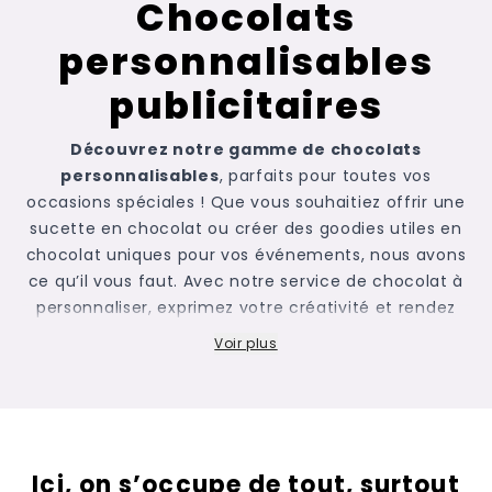
Chocolats
personnalisables
publicitaires
Découvrez notre gamme de chocolats
personnalisables
, parfaits pour toutes vos
occasions spéciales ! Que vous souhaitiez offrir une
sucette en chocolat ou créer des
goodies utiles
en
chocolat uniques pour vos événements, nous avons
ce qu’il vous faut. Avec notre service de chocolat à
personnaliser, exprimez votre créativité et rendez
vos cadeaux encore plus mémorables. Vous pouvez
Voir plus
également personnaliser des chocolats pour des
campagnes marketing ou des fêtes d’entreprise. Nos
boîtes de chocolat personnalisables sont idéales
pour offrir un
cadeau chocolat personnalisé
qui
marquera les esprits. Vous pouvez également
Ici, on s’occupe de tout, surtout