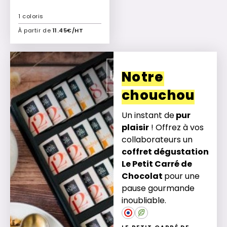
1 coloris
À partir de
11.45€/HT
Ajouter à mon devis
Notre
chouchou
Un instant de
pur
plaisir
! Offrez à vos
collaborateurs un
coffret dégustation
Le Petit Carré de
Chocolat
pour une
pause gourmande
inoubliable.