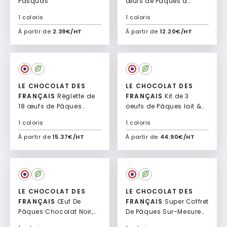
Pasquas
œufs de Pâques à
cacher Cacaolo
1 coloris
1 coloris
À partir de
2.39€/HT
À partir de
12.20€/HT
Ajouter à mon devis
Ajouter à mon devis
LE CHOCOLAT DES
LE CHOCOLAT DES
FRANÇAIS
Réglette de
FRANÇAIS
Kit de 3
18 œufs de Pâques
oeufs de Pâques lait &
Ovalys
noir Minoris
1 coloris
1 coloris
À partir de
15.37€/HT
À partir de
44.90€/HT
Ajouter à mon devis
Ajouter à mon devis
LE CHOCOLAT DES
LE CHOCOLAT DES
FRANÇAIS
Œuf De
FRANÇAIS
Super Coffret
Pâques Chocolat Noir,
De Pâques Sur-Mesure
Lait Ou Praliné
Chocolaria