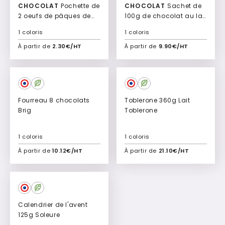
CHOCOLAT
Pochette de
CHOCOLAT
Sachet de
2 oeufs de pâques de
100g de chocolat au lait
chocolat au lait ou noir
41% Bio Friture
1 coloris
1 coloris
Fripouille
À partir de
2.30€/HT
À partir de
9.90€/HT
Ajouter à mon devis
Ajouter à mon devis
Fourreau 8 chocolats
Toblerone 360g Lait
Brig
Toblerone
1 coloris
1 coloris
À partir de
10.12€/HT
À partir de
21.10€/HT
Ajouter à mon devis
Ajouter à mon devis
Calendrier de l'avent
125g Soleure