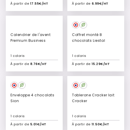
À partir de
17.55€/HT
À partir de
6.99€/HT
Ajouter à mon devis
Ajouter à mon devis
Calendrier de l'avent
Coffret monté 8
Premium Business
chocolats Liestal
1 coloris
1 coloris
À partir de
8.76€/HT
À partir de
15.29€/HT
Ajouter à mon devis
Ajouter à mon devis
Enveloppe 4 chocolats
Toblerone Cracker lait
Sion
Cracker
1 coloris
1 coloris
À partir de
5.01€/HT
À partir de
11.50€/HT