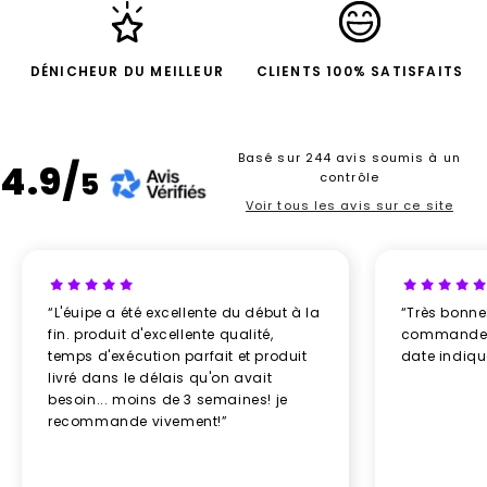
DÉNICHEUR DU MEILLEUR
CLIENTS 100% SATISFAITS
Basé sur 244 avis soumis à un
4.9/
5
contrôle
Voir tous les avis sur ce site
“L'éuipe a été excellente du début à la
“Très bonn
fin. produit d'excellente qualité,
commande re
temps d'exécution parfait et produit
date indiq
livré dans le délais qu'on avait
besoin... moins de 3 semaines! je
recommande vivement!”