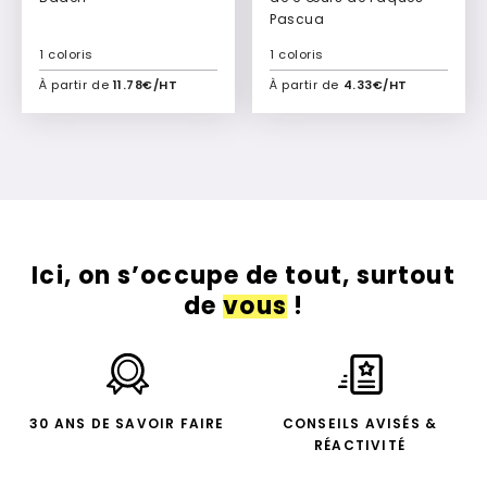
Pascua
1 coloris
1 coloris
À partir de
11.78€/HT
À partir de
4.33€/HT
Ajouter à mon devis
Ajouter à mon devis
Ici, on s’occupe de tout, surtout
de
vous
!
30 ANS DE SAVOIR FAIRE
CONSEILS AVISÉS &
RÉACTIVITÉ