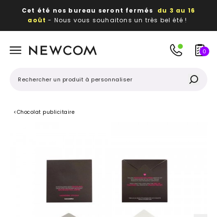
Cet été nos bureau seront fermés
du 3 au 16
août
- Nous vous souhaitons un très bel été !
Beaux, utiles, durables,
des textiles et objets
publicitaires
à votre image
0
<
Chocolat publicitaire