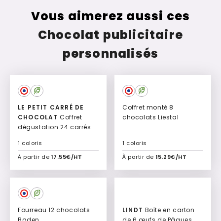
Vous aimerez aussi ces
Chocolat publicitaire
personnalisés
LE PETIT CARRÉ DE
Coffret monté 8
CHOCOLAT
Coffret
chocolats Liestal
dégustation 24 carrés
Dégustation
1 coloris
1 coloris
À partir de
17.55€/HT
À partir de
15.29€/HT
Ajouter à mon devis
Ajouter à mon devis
Fourreau 12 chocolats
LINDT
Boîte en carton
Baden
de 6 œufs de Pâques