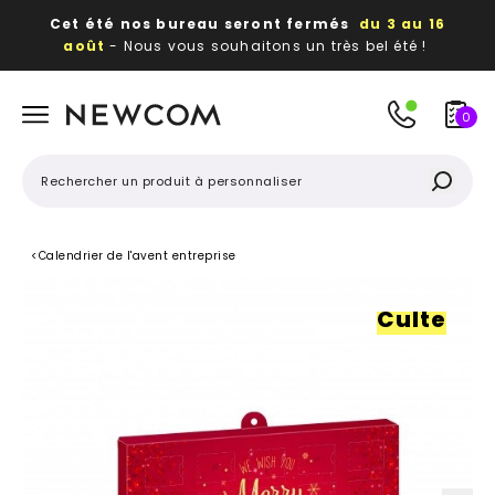
Cet été nos bureau seront fermés
du 3 au 16
août
- Nous vous souhaitons un très bel été !
Beaux, utiles, durables,
des textiles et objets
publicitaires
à votre image
0
<
Calendrier de l'avent entreprise
Culte