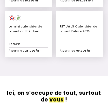
À partir de
19.96€/HT
À partir de
108.25€/HT
Ajouter à mon devis
Ajouter à mon devis
Le mini calendrier de
RITUALS
Calendrier de
l'avent du thé Théa
l'avent Deluxe 2025
1 coloris
À partir de
28.02€/HT
À partir de
99.90€/HT
Ajouter à mon devis
Ajouter à mon devis
Ici, on s’occupe de tout, surtout
de
vous
!