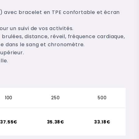
) avec bracelet en TPE confortable et écran
ur un suivi de vos activités.
 brulées, distance, réveil, fréquence cardiaque,
ène dans le sang et chronomètre.
upérieur.
lle.
100
250
500
37.55€
35.38€
33.18€