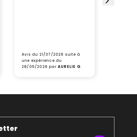
choisi ce 
satisfait
le paquet
gagner d
Aucune hé
prochain
aux équi
leur sérieu
Avis du 21/07/2026 suite à
Avis du 1
une expérience du
une expé
28/05/2026 par
AURELIE G
.
09/06/2
etter