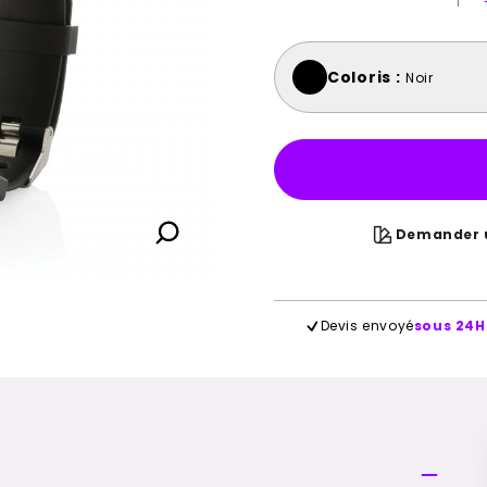
Coloris :
Noir
Demander u
Devis envoyé
sous 24H