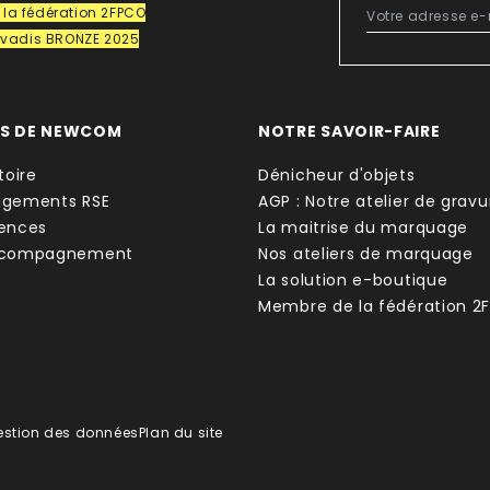
la fédération 2FPCO
covadis BRONZE 2025
OS DE NEWCOM
NOTRE SAVOIR-FAIRE
toire
Dénicheur d'objets
agements RSE
AGP : Notre atelier de gravu
ences
La maitrise du marquage
ccompagnement
Nos ateliers de marquage
La solution e-boutique
Membre de la fédération 2
estion des données
Plan du site