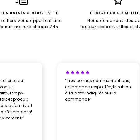
ILS AVISÉS & RÉACTIVITÉ
DÉNICHEUR DU MEILL
seillers vous apportent une
Nous dénichons des ob
se sur-mesure et sous 24h
toujours beaux, utiles et 
xcellente du
“Très bonnes communications,
produit
commande respectée, livraison
alité, temps
à la date indiquée sur la
ait et produit
commande”
élais qu'on avait
 de 3 semaines!
 vivement!”