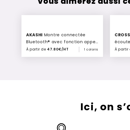
Vous aimerez aussi 
New
AKASHI
Montre connectée
CROS
Bluetooth® avec fonction appel
écouteu
Tokai
À partir de
47.80€/HT
À partir
1 coloris
Ajouter à mon devis
Ici, on s