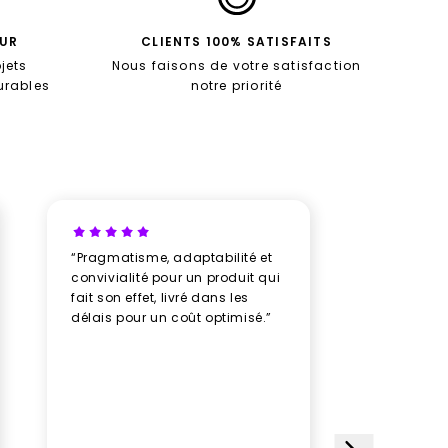
EUR
CLIENTS 100% SATISFAITS
jets
Nous faisons de votre satisfaction
durables
notre priorité
“Pragmatisme, adaptabilité et
“Un vrai b
convivialité pour un produit qui
avec New
fait son effet, livré dans les
professio
délais pour un coût optimisé.”
rythme av
humeur, u
plusieurs
des doud
avec soin
impeccabl
étoiles et