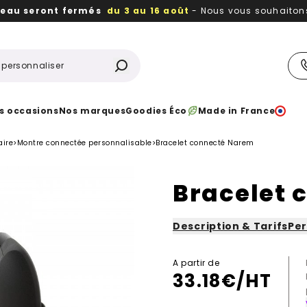
reau seront fermés
du 3 au 16 août
- Nous vous souhaitons 
utiles, durables,
des textiles et objets publicitaires
à votr
s occasions
Nos marques
Goodies Éco
Made in France
aire
>
Montre connectée personnalisable
>
Bracelet connecté Narem
Bracelet 
Description & Tarifs
Per
A partir de
33.18
€/HT