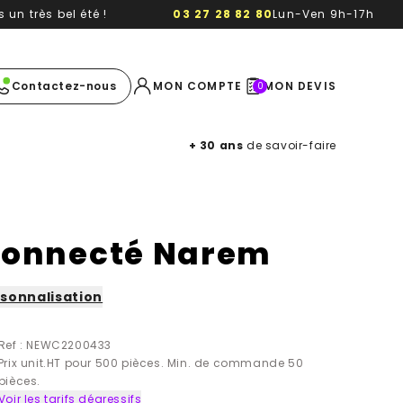
un très bel été !
03 27 28 82 80
Lun-Ven 9h-17h
e image
Contactez-nous
MON COMPTE
MON DEVIS
0
+ 30 ans
de savoir-faire
connecté Narem
sonnalisation
Ref : NEWC2200433
Prix unit.HT pour 500 pièces. Min. de commande 50
pièces.
Voir les tarifs dégressifs