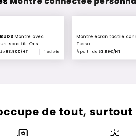
ces
Montre connectée personnal
SBUDS
Montre avec
Montre écran tactile co
rs sans fils Oris
Tessa
 de
63.90€/HT
À partir de
53.89€/HT
1 coloris
Ajouter à mon devis
Ajouter à mon devis
’occupe de tout, surtout