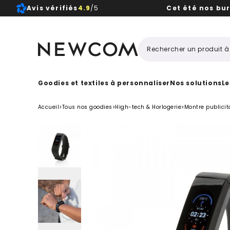
Avis vérifiés
4.9
/5
Cet été nos bu
Beaux, 
Goodies et textiles à personnaliser
Nos solutions
Le
Accueil
>
Tous nos goodies
>
High-tech & Horlogerie
>
Montre publicit