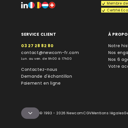
Membre de 
Certifié E
SERVICE CLIENT
À PROP
03 27 28 82 80
Notre his
contact@newcom-fr.com
Nos eng
Lun. au ven. de 9h00 à 17h00
Nos 6 ag
Votre a
Contactez-nous
Demande d'échantillon
Paiement en ligne
© 1993 - 2026 Newcom
CGV
Mentions légales
G