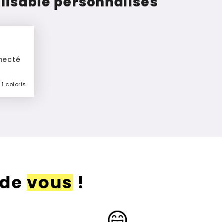
isable personnalisés
nnecté
1 coloris
 de
vous
!