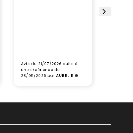
impeccabl
étoiles et
choisi ce 
satisfait
le paquet
gagner d
Aucune hé
prochain
aux équi
leur sérieu
Avis du 21/07/2026 suite à
Avis du 1
une expérience du
une expé
28/05/2026 par
AURELIE G
.
09/06/2