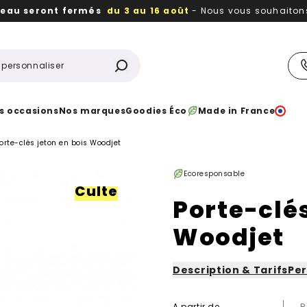
reau seront fermés
du 3 au 16 août
- Nous vous souhaitons 
utiles, durables,
des textiles et objets publicitaires
à votr
s occasions
Nos marques
Goodies Éco
Made in France
orte-clés jeton en bois Woodjet
Ecoresponsable
Culte
Porte-clés
Woodjet
Description & Tarifs
Per
A partir de
R