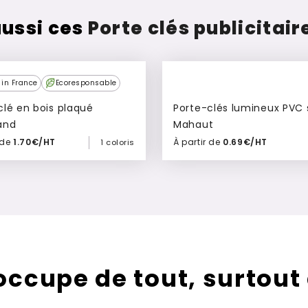
ussi ces
Porte clés publicitai
ss
in France
Ecoresponsable
clé en bois plaqué
Porte-clés lumineux PVC 
and
Mahaut
 de
1.70€/HT
À partir de
0.69€/HT
1 coloris
Ajouter à mon devis
Ajouter à mon devis
’occupe de tout, surtout