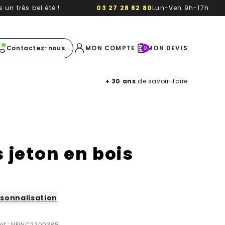
un très bel été !
03 27 28 82 80
Lun-Ven 9h-17h
e image
Contactez-nous
MON COMPTE
MON DEVIS
0
+ 30 ans
de savoir-faire
 jeton en bois
sonnalisation
ef : NEWC2200388