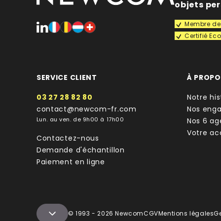
objets pe
Membre de 
Certifié E
SERVICE CLIENT
À PROP
03 27 28 82 80
Notre his
contact@newcom-fr.com
Nos eng
Lun. au ven. de 9h00 à 17h00
Nos 6 ag
Votre a
Contactez-nous
Demande d'échantillon
Paiement en ligne
© 1993 - 2026 Newcom
CGV
Mentions légales
G