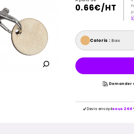
0.66
€/HT
P
p
V
Coloris :
Bois
Demander u
Devis envoyé
sous 24H