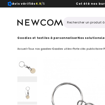
Avis vérifiés
4.9
/5
Cet été nos bu
Beaux, 
Goodies et textiles à personnaliser
Nos solutions
Le
Accueil
>
Tous nos goodies
>
Goodies utiles
>
Porte clés publicitaire
>
P