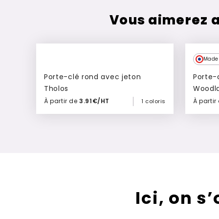
Vous aimerez a
Expre
Made 
Porte-clé rond avec jeton
Porte-
Tholos
Woodl
À partir de
3.91€/HT
À partir
1 coloris
Ajouter à mon devis
Ici, on s