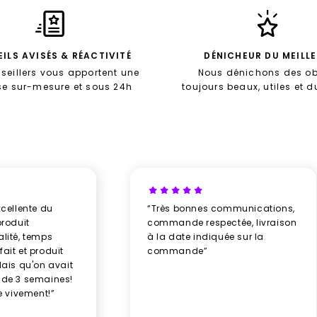
ILS AVISÉS & RÉACTIVITÉ
DÉNICHEUR DU MEILL
seillers vous apportent une
Nous dénichons des ob
se sur-mesure et sous 24h
toujours beaux, utiles et 
xcellente du
“Très bonnes communications,
produit
commande respectée, livraison
alité, temps
à la date indiquée sur la
ait et produit
commande”
élais qu'on avait
 de 3 semaines!
 vivement!”