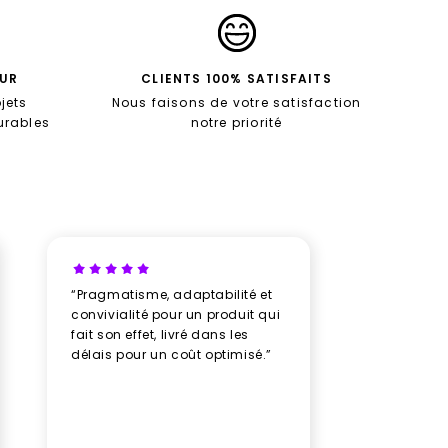
EUR
CLIENTS 100% SATISFAITS
jets
Nous faisons de votre satisfaction
durables
notre priorité
“Pragmatisme, adaptabilité et
“Un vrai b
convivialité pour un produit qui
avec New
fait son effet, livré dans les
professio
délais pour un coût optimisé.”
rythme av
humeur, u
plusieurs
des doud
avec soin