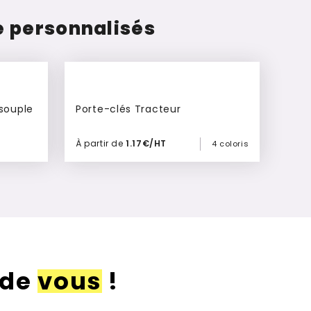
re personnalisés
souple
Porte-clés Tracteur
À partir de
1.17€/HT
4 coloris
Ajouter à mon devis
 de
vous
!