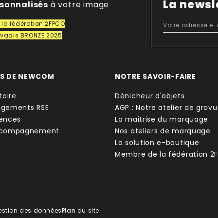
La newsl
rsonnalisés
à votre image
la fédération 2FPCO
covadis BRONZE 2025
OS DE NEWCOM
NOTRE SAVOIR-FAIRE
toire
Dénicheur d'objets
agements RSE
AGP : Notre atelier de gravu
ences
La maitrise du marquage
ccompagnement
Nos ateliers de marquage
La solution e-boutique
Membre de la fédération 2
estion des données
Plan du site