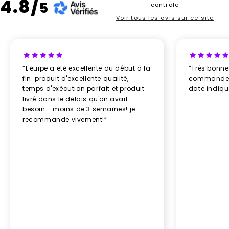
4.8/
5
contrôle
Voir tous les avis sur ce site
“L'éuipe a été excellente du début à la
“Très bonn
fin. produit d'excellente qualité,
commande re
temps d'exécution parfait et produit
date indiq
livré dans le délais qu'on avait
besoin... moins de 3 semaines! je
recommande vivement!”