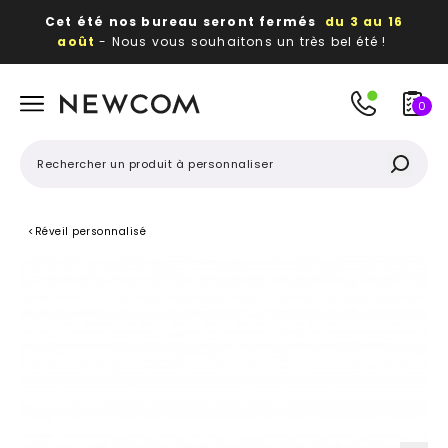
Cet été nos bureau seront fermés
du 3 au 16
août
- Nous vous souhaitons un très bel été !
Beaux, utiles, durables,
des textiles et objets
publicitaires
à votre image
0
<
Réveil personnalisé