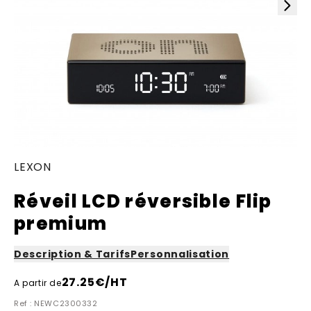
LEXON
Réveil LCD réversible Flip
premium
Description & Tarifs
Personnalisation
27.25
€/HT
A partir de
Ref : NEWC2300332