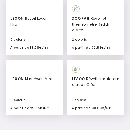
Culte
LEXON
Réveil Lexon
XOOPAR
Réveil et
Flip+
thermomètre Reddi
alarm
8 coloris
2 coloris
À partir de
18.20€/HT
À partir de
32.82€/HT
Ajouter à mon devis
Ajouter à mon devis
LEXON
Mini réveil Minut
LIVOO
Réveil simulateur
d'aube Cléo
9 coloris
1 coloris
À partir de
25.85€/HT
À partir de
30.69€/HT
Ajouter à mon devis
Ajouter à mon devis