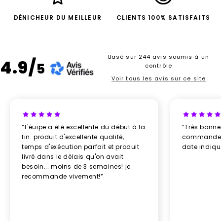
DÉNICHEUR DU MEILLEUR
CLIENTS 100% SATISFAITS
Basé sur 244 avis soumis à un
4.9/
5
contrôle
Voir tous les avis sur ce site
“L'éuipe a été excellente du début à la
“Très bonn
fin. produit d'excellente qualité,
commande re
temps d'exécution parfait et produit
date indiq
livré dans le délais qu'on avait
besoin... moins de 3 semaines! je
recommande vivement!”