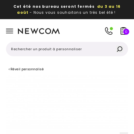
Cet été nos bureau seront fermés
du 3 au 16
août
- Nous vous souhaitons un très bel été !
Beaux, utiles, durables,
des textiles et objets
publicitaires
à votre image
0
<
Réveil personnalisé