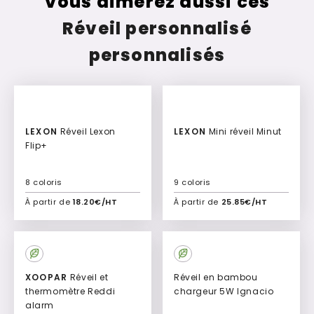
Vous aimerez aussi ces
Réveil personnalisé
personnalisés
Culte
LEXON
Réveil Lexon
LEXON
Mini réveil Minut
Flip+
8 coloris
9 coloris
À partir de
18.20€/HT
À partir de
25.85€/HT
Ajouter à mon devis
Ajouter à mon devis
XOOPAR
Réveil et
Réveil en bambou
thermomètre Reddi
chargeur 5W Ignacio
alarm