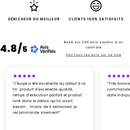
DÉNICHEUR DU MEILLEUR
CLIENTS 100% SATISFAITS
Basé sur 244 avis soumis à un
4.8/
5
contrôle
Voir tous les avis sur ce site
“L'éuipe a été excellente du début à la
“Très bonn
fin. produit d'excellente qualité,
commande re
temps d'exécution parfait et produit
date indiq
livré dans le délais qu'on avait
besoin... moins de 3 semaines! je
recommande vivement!”