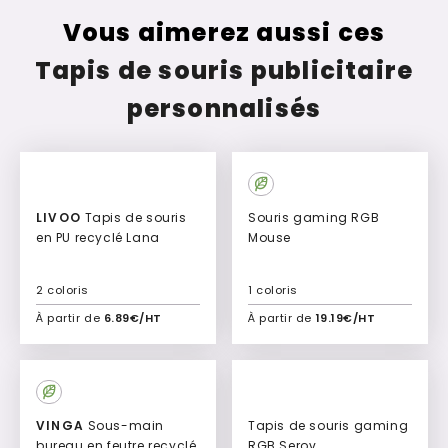
Vous aimerez aussi ces
Tapis de souris publicitaire
personnalisés
LIVOO
Tapis de souris
Souris gaming RGB
en PU recyclé Lana
Mouse
2 coloris
1 coloris
À partir de
6.89€/HT
À partir de
19.19€/HT
Ajouter à mon devis
Ajouter à mon devis
VINGA
Sous-main
Tapis de souris gaming
bureau en feutre recyclé
RGB Serov