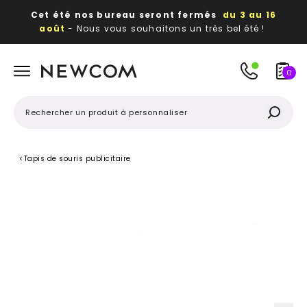
Cet été nos bureau seront fermés
du 3 au 16
août
- Nous vous souhaitons un très bel été !
Beaux, utiles, durables,
des textiles et objets
publicitaires
à votre image
0
<
Tapis de souris publicitaire