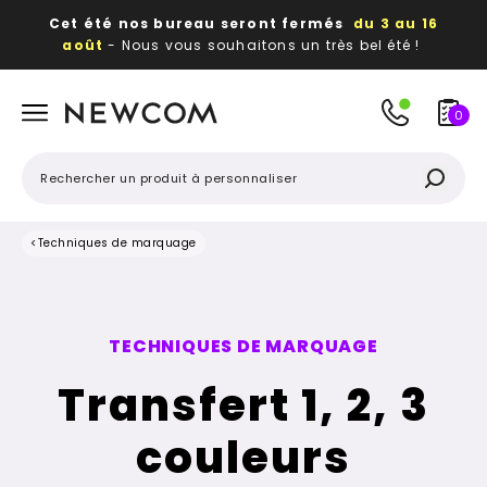
Cet été nos bureau seront fermés
du 3 au 16
août
- Nous vous souhaitons un très bel été !
Beaux, utiles, durables,
des textiles et objets
publicitaires
à votre image
0
<
Techniques de marquage
TECHNIQUES DE MARQUAGE
Transfert 1, 2, 3
couleurs