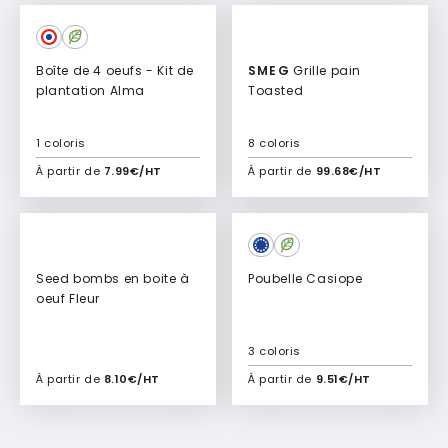
Boîte de 4 oeufs - Kit de
SMEG
Grille pain
plantation Alma
Toasted
1 coloris
8 coloris
À partir de
7.99€/HT
À partir de
99.68€/HT
Ajouter à mon devis
Ajouter à mon devis
Seed bombs en boite à
Poubelle Casiope
oeuf Fleur
3 coloris
À partir de
8.10€/HT
À partir de
9.51€/HT
Ajouter à mon devis
Ajouter à mon devis