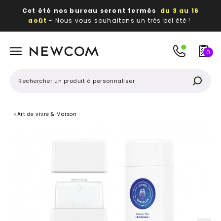
Cet été nos bureau seront fermés
du 3 au 16
août
- Nous vous souhaitons un très bel été !
Beaux, utiles, durables,
des textiles et objets
publicitaires
à votre image
0
<
Art de vivre & Maison