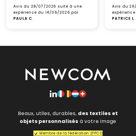
Avis du 28/07/2026 suite à une
Avis du 26
expérience du 14/06/2026 par
expérience
PAULA C
.
PATRICE L
.
Beaux, utiles, durables,
des textiles et
objets personnalisés
à votre image
Membre de la fédération 2FPCO