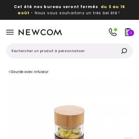
Cet été nos bureau seront fermés
du 3 au 16
août
- Nous vous souhaitons un très bel été !
Beaux, utiles, durables,
des textiles et objets
publicitaires
à votre image
0
<
Gourde avec infuseur