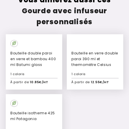
Gourde avec infuseur
personnalisés
Culte
Bouteille double paroi
Bouteille en verre double
en verre et bambou 400
paroi 390 ml et
ml Batumi glass
thermomètre Celsius
1 coloris
1 coloris
À partir de
10.85€/HT
À partir de
12.55€/HT
Ajouter à mon devis
Ajouter à mon devis
Bouteille isotherme 425
ml Patagonia