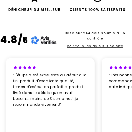
DÉNICHEUR DU MEILLEUR
CLIENTS 100% SATISFAITS
Basé sur 244 avis soumis à un
4.8/
5
contrôle
Voir tous les avis sur ce site
“L'éuipe a été excellente du début à la
“Très bonn
fin. produit d'excellente qualité,
commande re
temps d'exécution parfait et produit
date indiq
livré dans le délais qu'on avait
besoin... moins de 3 semaines! je
recommande vivement!”