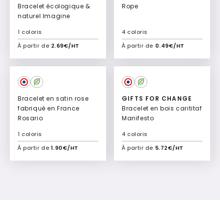
Bracelet écologique &
Rope
naturel Imagine
1 coloris
4 coloris
À partir de
2.69€/HT
À partir de
0.49€/HT
Ajouter à mon devis
Ajouter à mon devis
Culte
Bracelet en satin rose
GIFTS FOR CHANGE
fabriqué en France
Bracelet en bois carititaf
Rosario
Manifesto
1 coloris
4 coloris
À partir de
1.90€/HT
À partir de
5.72€/HT
Ajouter à mon devis
Ajouter à mon devis