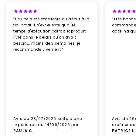
“L'éuipe a été excellente du début à la
“Très bonn
fin. produit d'excellente qualité,
commande re
temps d'exécution parfait et produit
date indiq
livré dans le délais qu'on avait
besoin... moins de 3 semaines! je
recommande vivement!”
Avis du 28/07/2026 suite à une
Avis du 26
expérience du 14/06/2026 par
expérience
PAULA C
.
PATRICE L
.