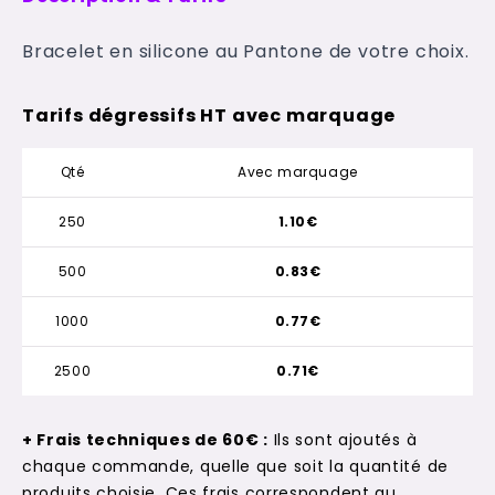
Bracelet en silicone au Pantone de votre choix.
Tarifs dégressifs HT avec marquage
Qté
Avec marquage
250
1.10€
500
0.83€
1000
0.77€
2500
0.71€
+ Frais techniques de 60€ :
Ils sont ajoutés à
chaque commande, quelle que soit la quantité de
produits choisie. Ces frais correspondent au