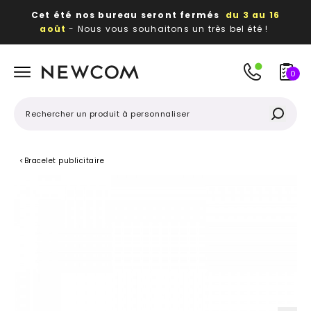
Cet été nos bureau seront fermés
du 3 au 16
août
- Nous vous souhaitons un très bel été !
Beaux, utiles, durables,
des textiles et objets
publicitaires
à votre image
0
<
Bracelet publicitaire