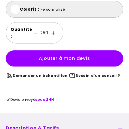
Coloris :
Personnalisé
Quantité
:
Ajouter à mon devis
Demander un échantillon
Besoin d'un conseil ?
Devis envoyé
sous 24H
Description & Tarifs