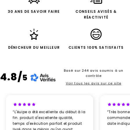
30 ANS DE SAVOIR FAIRE
CONSEILS AVISÉS &
RÉACTIVITÉ
DÉNICHEUR DU MEILLEUR
CLIENTS 100% SATISFAITS
Basé sur 244 avis soumis à un
4.8/
5
contrôle
Voir tous les avis sur ce site
“L'éuipe a été excellente du début à la
“Très bonn
fin. produit d'excellente qualité,
commande re
temps d'exécution parfait et produit
date indiq
livré dans le délais qu'on avait