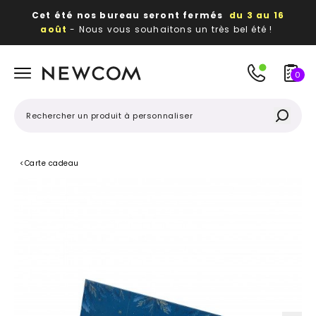
Cet été nos bureau seront fermés
du 3 au 16
août
- Nous vous souhaitons un très bel été !
Beaux, utiles, durables,
des textiles et objets
publicitaires
à votre image
0
<
Carte cadeau