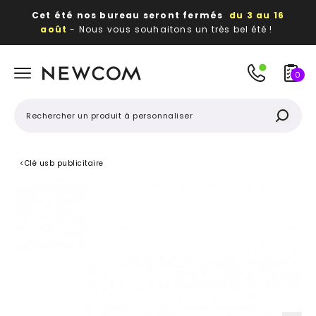
Cet été nos bureau seront fermés
du 3 au 16
août
- Nous vous souhaitons un très bel été !
Beaux, utiles, durables,
des textiles et objets
publicitaires
à votre image
0
<
Clé usb publicitaire