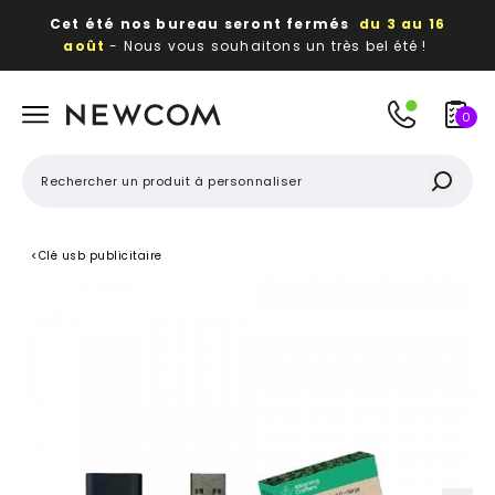
Cet été nos bureau seront fermés
du 3 au 16
août
- Nous vous souhaitons un très bel été !
Beaux, utiles, durables,
des textiles et objets
publicitaires
à votre image
0
<
Clé usb publicitaire