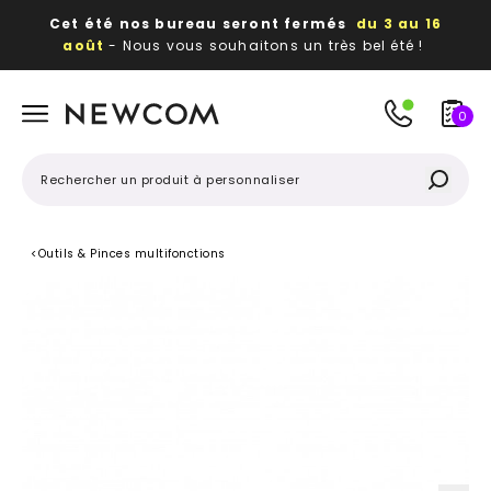
Cet été nos bureau seront fermés
du 3 au 16
août
- Nous vous souhaitons un très bel été !
Beaux, utiles, durables,
des textiles et objets
publicitaires
à votre image
0
<
Outils & Pinces multifonctions