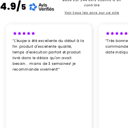
Basé sur 244 avis soumis à un
4.9/
5
contrôle
Voir tous les avis sur ce site
“L'éuipe a été excellente du début à la
“Très bonn
fin. produit d'excellente qualité,
commande re
temps d'exécution parfait et produit
date indiq
livré dans le délais qu'on avait
besoin... moins de 3 semaines! je
recommande vivement!”