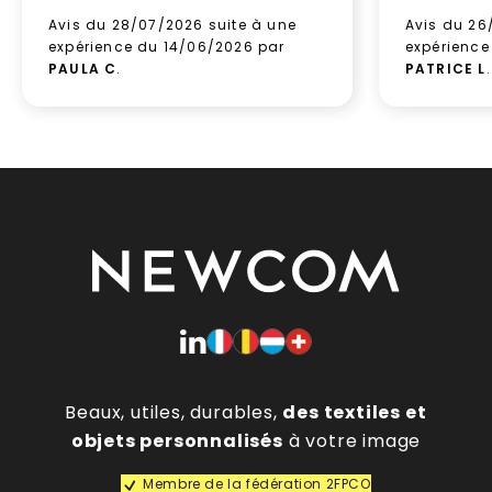
Avis du 28/07/2026 suite à une
Avis du 26
expérience du 14/06/2026 par
expérience
PAULA C
.
PATRICE L
.
Beaux, utiles, durables,
des textiles et
objets personnalisés
à votre image
Membre de la fédération 2FPCO