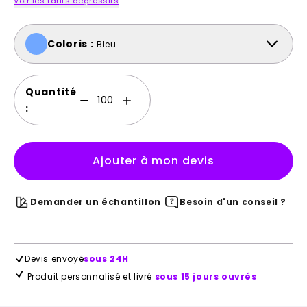
Voir les tarifs dégressifs
Coloris :
Bleu
Quantité
:
Ajouter à mon devis
Demander un échantillon
Besoin d'un conseil ?
Devis envoyé
sous 24H
Produit personnalisé et livré
sous 15 jours ouvrés