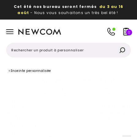
Cet été nos bureau seront fermés
du 3 au 16
août
- Nous vous souhaitons un très bel été !
Beaux, utiles, durables,
des textiles et objets
publicitaires
à votre image
0
<
Enceinte personnalisée