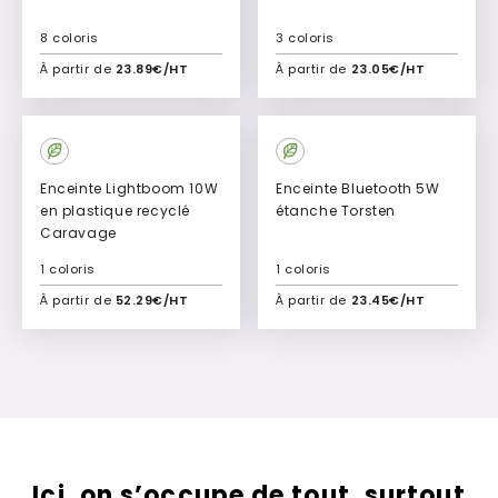
8 coloris
3 coloris
À partir de
23.89€/HT
À partir de
23.05€/HT
Ajouter à mon devis
Ajouter à mon devis
New
Enceinte Lightboom 10W
Enceinte Bluetooth 5W
en plastique recyclé
étanche Torsten
Caravage
1 coloris
1 coloris
À partir de
52.29€/HT
À partir de
23.45€/HT
Ajouter à mon devis
Ajouter à mon devis
Ici, on s’occupe de tout, surtout