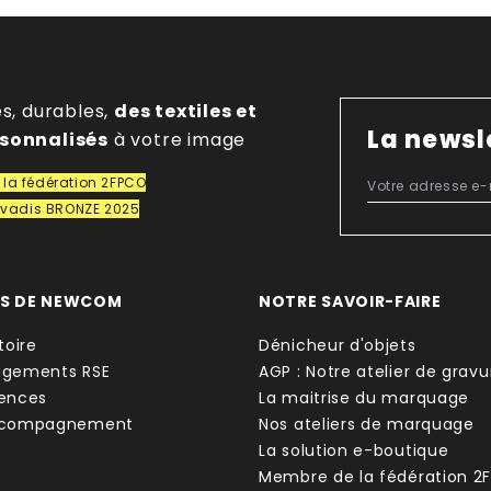
es, durables,
des textiles et
La newsl
rsonnalisés
à votre image
la fédération 2FPCO
covadis BRONZE 2025
OS DE NEWCOM
NOTRE SAVOIR-FAIRE
toire
Dénicheur d'objets
agements RSE
AGP : Notre atelier de gravu
ences
La maitrise du marquage
ccompagnement
Nos ateliers de marquage
La solution e-boutique
Membre de la fédération 2