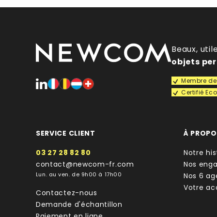
Beaux, util
objets pe
Membre de 
Certifié E
SERVICE CLIENT
À PROP
03 27 28 82 80
Notre his
contact@newcom-fr.com
Nos eng
Lun. au ven. de 9h00 à 17h00
Nos 6 ag
Votre a
Contactez-nous
Demande d'échantillon
Paiement en ligne