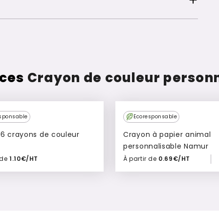
 ces
Crayon de couleur personn
sponsable
Ecoresponsable
 6 crayons de couleur
Crayon à papier animal
personnalisable Namur
 de
1.10€/HT
À partir de
0.69€/HT
Ajouter à mon devis
Ajouter à mon devis