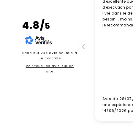
d'excellente qu
d'exécution parf
livré dans le d
besoin... moins
4.8/
5
je recommande
Basé sur 244 avis soumis à
un contrôle
Voir tous les avis sur ce
site
Avis du 28/07
une expérienc
14/06/2026 p