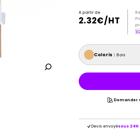
A partir de
R
2.32
€/HT
Pr
pi
Vo
Coloris :
Bois
Demander u
Devis envoyé
sous 24H