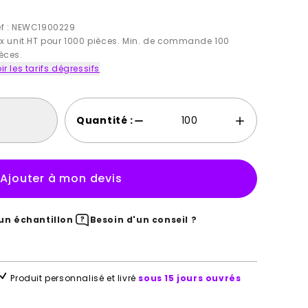
ef : NEWC1900229
ix unit.HT pour 1000 pièces. Min. de commande 100
èces.
ir les tarifs dégressifs
Quantité :
Ajouter à mon devis
n échantillon
Besoin d'un conseil ?
Produit personnalisé et livré
sous 15 jours ouvrés