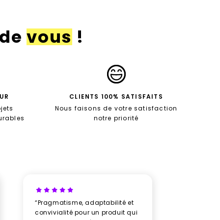
 de
vous
!
EUR
CLIENTS 100% SATISFAITS
jets
Nous faisons de votre satisfaction
durables
notre priorité
“Pragmatisme, adaptabilité et
“Un vrai b
convivialité pour un produit qui
avec New