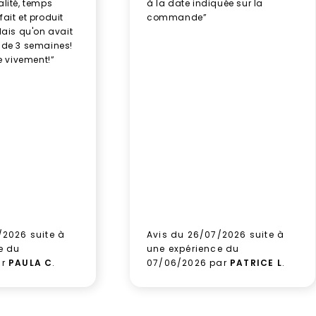
alité, temps
à la date indiquée sur la
ait et produit
commande”
élais qu'on avait
 de 3 semaines!
 vivement!”
/2026 suite à
Avis du 26/07/2026 suite à
e du
une expérience du
ar
PAULA C
.
07/06/2026 par
PATRICE L
.