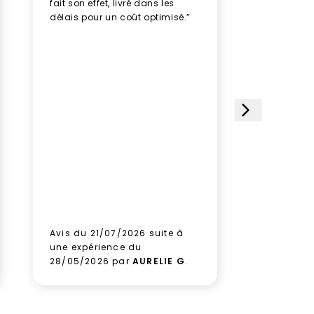
fait son effet, livré dans les
professio
délais pour un coût optimisé.”
rythme av
humeur, u
plusieurs
des doud
avec soin
impeccabl
étoiles et
choisi ce 
satisfait
le paquet
gagner d
Aucune hé
prochain
aux équi
leur sérieu
Avis du 21/07/2026 suite à
Avis du 1
une expérience du
une expé
28/05/2026 par
AURELIE G
.
09/06/2