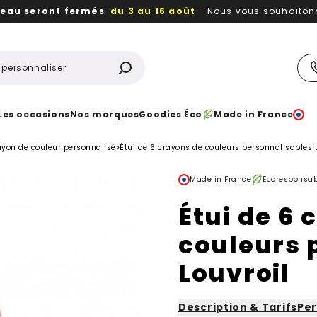
reau seront fermés
du 3 au 16 août
- Nous vous souhaitons 
utiles, durables,
des textiles et objets publicitaires
à votr
Les occasions
Nos marques
Goodies Éco
Made in France
ayon de couleur personnalisé
>
Étui de 6 crayons de couleurs personnalisables 
Made in France
Ecoresponsab
Étui de 6 
couleurs 
Louvroil
Description & Tarifs
Per