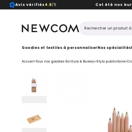
Avis vérifiés
4.8
/5
Cet été nos bu
Beaux, 
Goodies et textiles à personnaliser
Nos spécialités
Accueil
>
Tous nos goodies
>
Ecriture & Bureau
>
Stylo publicitaire
>
Cr