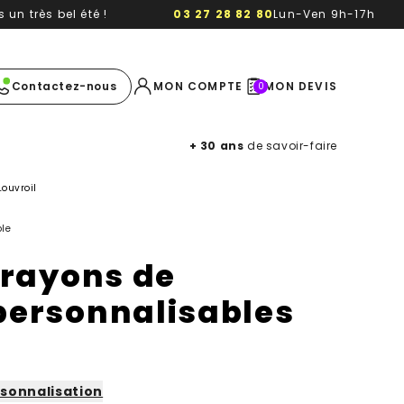
un très bel été !
03 27 28 82 80
Lun-Ven 9h-17h
e image
Contactez-nous
MON COMPTE
MON DEVIS
0
+ 30 ans
de savoir-faire
Louvroil
le
crayons de
personnalisables
sonnalisation