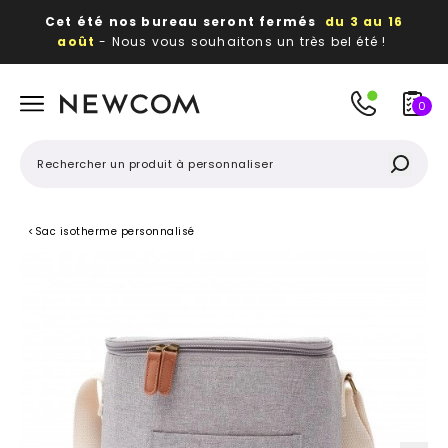
Cet été nos bureau seront fermés
du 3 au 16
août
- Nous vous souhaitons un très bel été !
Beaux, utiles, durables,
des textiles et objets
publicitaires
à votre image
0
<
Sac isotherme personnalisé