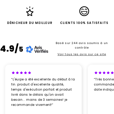
DÉNICHEUR DU MEILLEUR
CLIENTS 100% SATISFAITS
Basé sur 244 avis soumis à un
4.9/
5
contrôle
Voir tous les avis sur ce site
“L'éuipe a été excellente du début à la
“Très bonn
fin. produit d'excellente qualité,
commande re
temps d'exécution parfait et produit
date indiq
livré dans le délais qu'on avait
besoin... moins de 3 semaines! je
recommande vivement!”