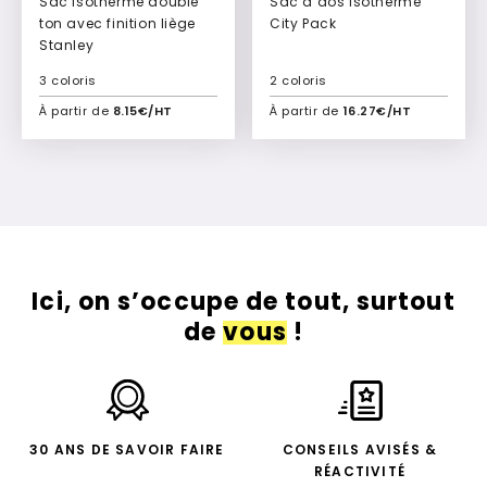
Sac isotherme double
Sac à dos isotherme
ton avec finition liège
City Pack
Stanley
3 coloris
2 coloris
À partir de
8.15€/HT
À partir de
16.27€/HT
Ajouter à mon devis
Ajouter à mon devis
Ici, on s’occupe de tout, surtout
de
vous
!
30 ANS DE SAVOIR FAIRE
CONSEILS AVISÉS &
RÉACTIVITÉ