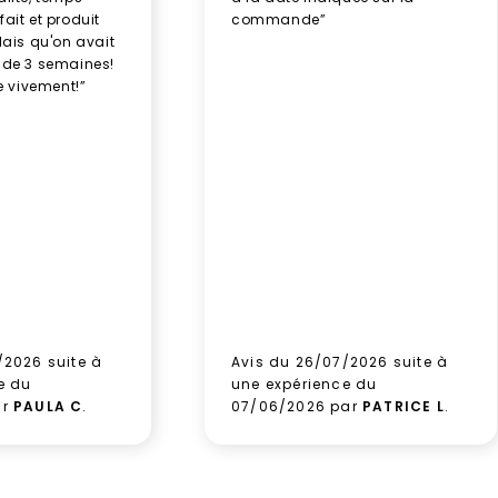
ait et produit
commande”
élais qu'on avait
 de 3 semaines!
 vivement!”
/2026 suite à
Avis du 26/07/2026 suite à
e du
une expérience du
ar
PAULA C
.
07/06/2026 par
PATRICE L
.