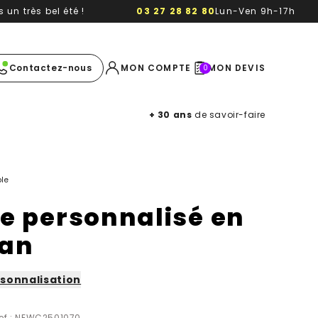
un très bel été !
03 27 28 82 80
Lun-Ven 9h-17h
e image
Contactez-nous
MON COMPTE
MON DEVIS
0
+ 30 ans
de savoir-faire
le
te personnalisé en
lan
sonnalisation
ef : NEWC2501070