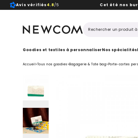
Avis vérifiés
4.8
/5
Cet été nos bu
Beaux, 
Goodies et textiles à personnaliser
Nos spécialités
Accueil
>
Tous nos goodies
>
Bagagerie & Tote bag
>
Porte-cartes per