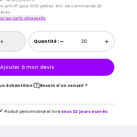
rix unit.HT pour 1000 pièces. Min. de commande 20
ièces.
oir les tarifs dégressifs
Quantité :
sé
Ajouter à mon devis
n échantillon
Besoin d'un conseil ?
Produit personnalisé et livré
sous 22 jours ouvrés