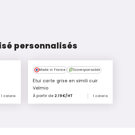
isé personnalisés
Made in France
Ecoresponsable
Étui carte grise en simili cuir
Velmio
À partir de
2.19€/HT
1 coloris
1 coloris
Ajouter à mon devis