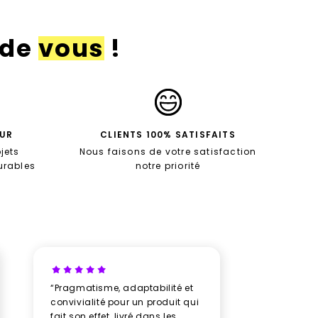
 de
vous
!
EUR
CLIENTS 100% SATISFAITS
jets
Nous faisons de votre satisfaction
durables
notre priorité
“Pragmatisme, adaptabilité et
“Un vrai b
convivialité pour un produit qui
avec New
fait son effet, livré dans les
professio