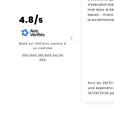
d'exécution parf
livré dans le d
besoin... moins
4.8/
5
je recommande
Basé sur 244 avis soumis à
un contrôle
Voir tous les avis sur ce
site
Avis du 28/07
une expérienc
14/06/2026 p