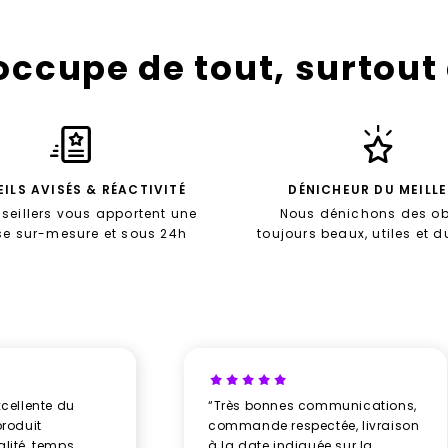
’occupe de tout, surtout
ILS AVISÉS & RÉACTIVITÉ
DÉNICHEUR DU MEILL
seillers vous apportent une
Nous dénichons des ob
se sur-mesure et sous 24h
toujours beaux, utiles et 
xcellente du
“Très bonnes communications,
produit
commande respectée, livraison
alité, temps
à la date indiquée sur la