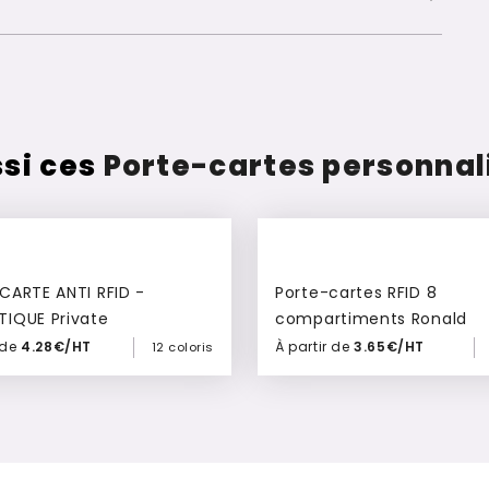
si ces
Porte-cartes personnal
CARTE ANTI RFID -
Porte-cartes RFID 8
IQUE Private
compartiments Ronald
 de
4.28€/HT
À partir de
3.65€/HT
12 coloris
Ajouter à mon devis
Ajouter à mon devis