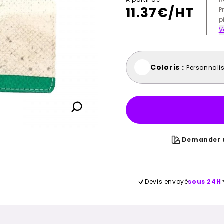
11.37
€/HT
P
p
V
Coloris :
Personnali
Demander u
Devis envoyé
sous 24H