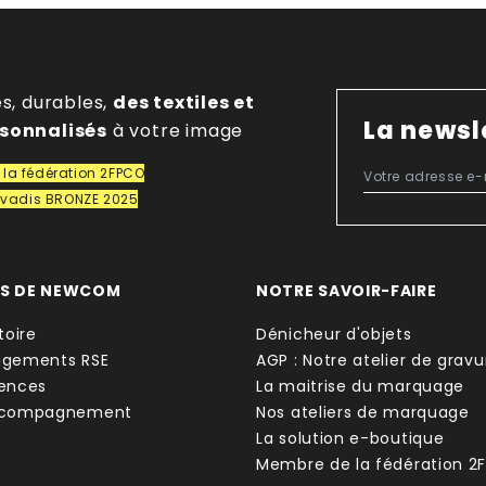
es, durables,
des textiles et
La newsl
rsonnalisés
à votre image
la fédération 2FPCO
covadis BRONZE 2025
OS DE NEWCOM
NOTRE SAVOIR-FAIRE
toire
Dénicheur d'objets
agements RSE
AGP : Notre atelier de gravu
ences
La maitrise du marquage
ccompagnement
Nos ateliers de marquage
La solution e-boutique
Membre de la fédération 2