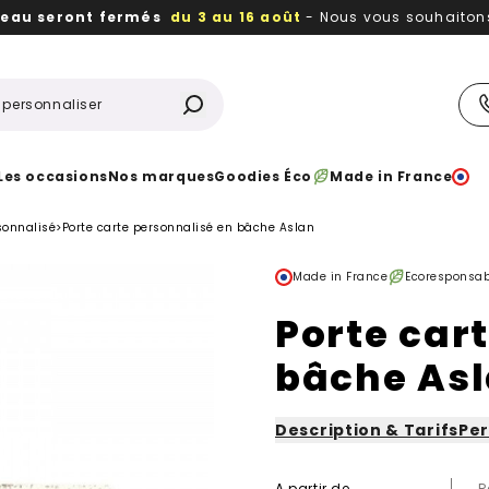
reau seront fermés
du 3 au 16 août
- Nous vous souhaitons 
utiles, durables,
des textiles et objets publicitaires
à votr
Les occasions
Nos marques
Goodies Éco
Made in France
sonnalisé
>
Porte carte personnalisé en bâche Aslan
Made in France
Ecoresponsab
Porte car
bâche As
Description & Tarifs
Per
A partir de
R