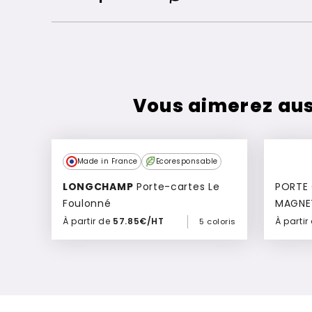
Vous aimerez aus
Made in France
Ecoresponsable
LONGCHAMP
Porte-cartes Le
PORTE 
Foulonné
MAGNET
À partir de
57.85€/HT
À partir
5 coloris
Ajouter à mon devis