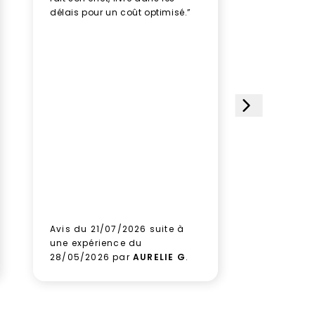
délais pour un coût optimisé.”
rythme av
humeur, u
plusieurs
des doud
avec soin
impeccabl
étoiles et
choisi ce 
satisfait
le paquet
gagner d
Aucune hé
prochain
aux équi
leur sérieu
Avis du 21/07/2026 suite à
Avis du 1
une expérience du
une expé
28/05/2026 par
AURELIE G
.
09/06/2