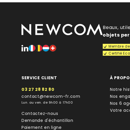
Beaux, util
objets pe
Membre de 
Certifié E
SERVICE CLIENT
À PROP
03 27 28 82 80
Notre his
contact@newcom-fr.com
Nos eng
Lun. au ven. de 9h00 à 17h00
Nos 6 ag
Votre a
Contactez-nous
Demande d'échantillon
Paiement en ligne