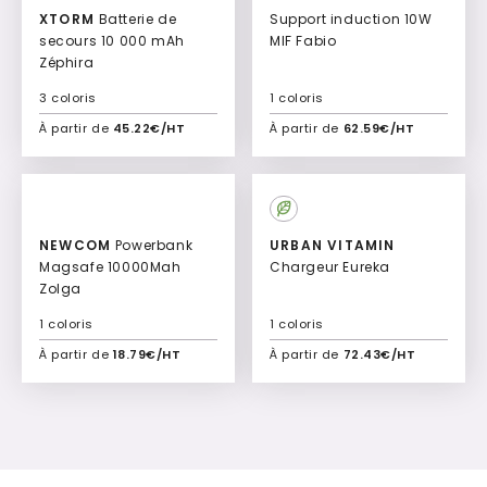
XTORM
Batterie de
Support induction 10W
secours 10 000 mAh
MIF Fabio
Zéphira
3 coloris
1 coloris
À partir de
45.22€/HT
À partir de
62.59€/HT
Ajouter à mon devis
Ajouter à mon devis
NEWCOM
Powerbank
URBAN VITAMIN
Magsafe 10000Mah
Chargeur Eureka
Zolga
1 coloris
1 coloris
À partir de
18.79€/HT
À partir de
72.43€/HT
Ajouter à mon devis
Ajouter à mon devis