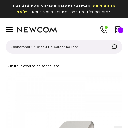
Cet été nos bureau seront fermés
du 3 au 16
août
- Nous vous souhaitons un très bel été !
Beaux, utiles, durables,
des textiles et objets
publicitaires
à votre image
0
<
Batterie externe personnalisée